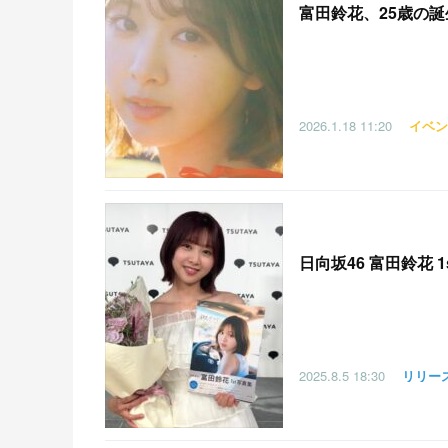
富田鈴花、25歳の誕
2026.1.18
11:20
イベン
日向坂46 富田鈴花 
2025.8.5
18:30
リリー