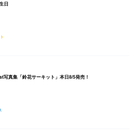
生日
ト
1st写真集「鈴花サーキット」本日8/5発売！
ス