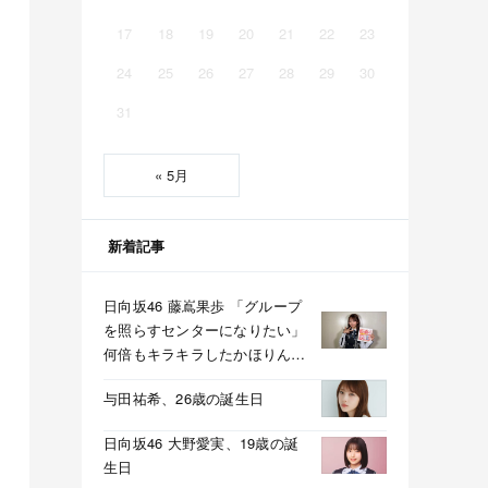
17
18
19
20
21
22
23
24
25
26
27
28
29
30
31
« 5月
新着記事
日向坂46 藤嶌果歩 「グループ
を照らすセンターになりたい」
何倍もキラキラしたかほりんが
降臨【坂道の火曜日】
与田祐希、26歳の誕生日
日向坂46 大野愛実、19歳の誕
生日