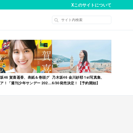
X
このサイトについて
坂46 賀喜遥香、表紙＆巻頭グ
乃木坂46 金川紗耶 1st写真集、
ア！「週刊少年サンデー 2026
6/30発売決定！【予約開始】
No.22・23 合併号」本日4/28発
！