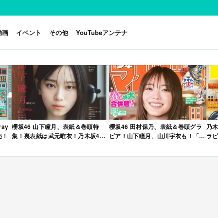
動画
イベント
その他
YouTubeアンテナ
ay
櫻坂46 山下瞳月、表紙＆巻頭特
櫻坂46 田村保乃、表紙＆巻頭グラ
乃木
売！
集！裏表紙は武元唯衣！乃木坂46
ビア！山下瞳月、山川宇衣も！「週
ラビ
海邉朱莉も登場！「B.L.T. 2026年
刊少年マガジン 2026年 No.22・23
年 
6月号」本日4/28発売！
合併号」本日4/28発売！
売