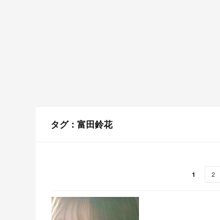
タグ：富田鈴花
1
2