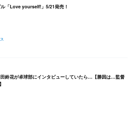
「Love yourself!」5/21発売！
ス
 富田鈴花が卓球部にインタビューしていたら…【勝因は…監督
e】