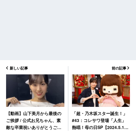
新しい記事
前の記事
「超・乃木坂スター誕生！」
【動画】山下美月から最後の
#43：コレサワ登場「人生」
ご挨拶 / 公式お兄ちゃん、素
熱唱！母の日SP【2024.5.13
敵な卒業祝いありがとうござ
24:59〜 日本テレビ】
います！