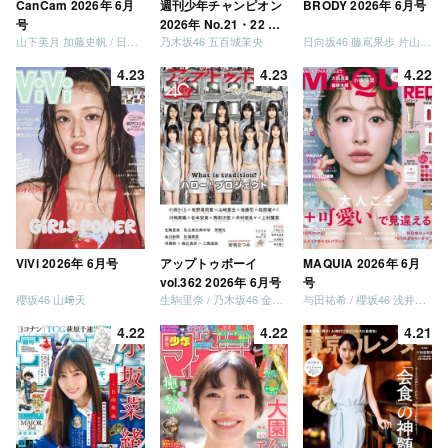
CanCam 2026年 6月
週刊少年チャンピオン
BRODY 2026年 6月号
号
2026年 No.21・22 合
山下美月 加藤史帆 / 日向坂46 大野愛実
乃木坂46 五百城茉央
日向坂46 藤嶌果歩 片山紗希 松尾桜 金村美玖 髙橋未来虹
併号
4.23
4.23
4.22
ViVi 2026年 6月号
アップトゥボーイ
MAQUIA 2026年 6月
vol.362 2026年 6月号
号
櫻坂46 山﨑天
生駒里奈 / 乃木坂46 金川紗耶 森平麗心
与田祐希 / 櫻坂46 浅井恋乃未
4.22
4.22
4.21