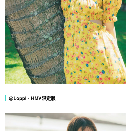
@Loppi・HMV限定版