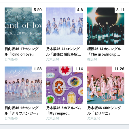
5.20
4.8
3.11
日向坂46 17thシング
乃木坂46 41stシング
櫻坂46 14thシングル
ル「Kind of love」
ル「最後に階段を駆け
「The growing up
日向坂46
乃木坂46
櫻坂46
上がったのはいつ
train」
だ？」
1.28
1.14
11.26
日向坂46 16thシング
乃木坂46 5thアルバム
乃木坂46 40thシング
ル「クリフハンガー」
「My respect」
ル「ビリヤニ」
日向坂46
乃木坂46
乃木坂46