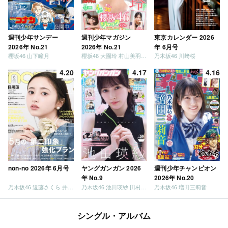
週刊少年サンデー
週刊少年マガジン
東京カレンダー 2026
2026年 No.21
2026年 No.21
年 6月号
櫻坂46 山下瞳月
櫻坂46 大園玲 村山美羽 稲熊ひな
乃木坂46 川﨑桜
4.20
4.17
4.16
non-no 2026年 6月号
ヤングガンガン 2026
週刊少年チャンピオン
年 No.9
2026年 No.20
乃木坂46 遠藤さくら 井上和 / 日向坂46 小坂菜緒
乃木坂46 池田瑛紗 田村真佑
乃木坂46 増田三莉音
シングル・アルバム