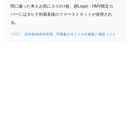
間に撮った本人お気に入りの1枚、@Loppi・HMV限定カ
バーにはタヒチ到着直後のファーストカットが使用され
る。
日向坂46高本彩花、写真集のタイトルを家族と相談（コメントあり） – 音楽ナタリー