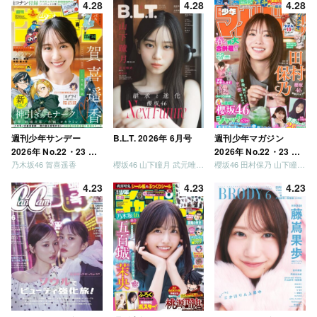
4.28
4.28
4.28
う」「ご褒美でロケし
ましょう」「フレンド
リーになりましょう」
「笑って卒業を祝いま
しょう」 [Blu-ray]
週刊少年サンデー
B.L.T. 2026年 6月号
週刊少年マガジン
2026年 No.22・23 合
2026年 No.22・23 合
乃木坂46 賀喜遥香
櫻坂46 山下瞳月 武元唯衣 / 乃木坂46 海邉朱莉
櫻坂46 田村保乃 山下瞳月 山川宇衣
併号
併号
4.23
4.23
4.23