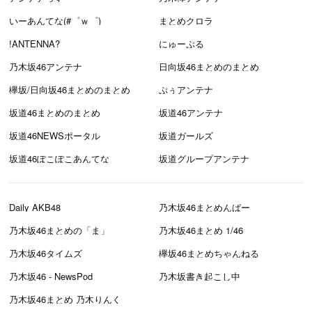
いーあんてな(#゜ｗ゜)
まとめクロラ
!ANTENNA?
にゅーぷる
乃木坂46アンテナ
日向坂46まとめのまとめ
欅坂/日向坂46まとめのまとめ
ぷぅアンテナ
坂道46まとめのまとめ
坂道46アンテナ
坂道46NEWSポータル
坂道ガールズ
坂道46ぽこぽこあんてな
坂道グループアンテナ
Daily AKB48
乃木坂46まとめんばー
乃木坂46まとめの「ま」
乃木坂46まとめ 1/46
乃木坂46タイムズ
欅坂46まとめちゃんねる
乃木坂46 - NewsPod
乃木坂書き起こし中
乃木坂46まとめ 乃木りんく