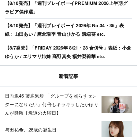
【8/10発売】「週刊プレイボーイPREMIUM 2026上半期グ
ラビア傑作選」
【8/10発売】「週刊プレイボーイ 2026年 No.34・35」表
紙：山田あい / 麻倉瑞季 青山ひかる 溝端葵 etc.
【8/7発売】「FRIDAY 2026年 8/21・28 合併号」表紙：小倉
ゆうか / エリマリ姉妹 髙野真央 福井梨莉華 etc.
新着記事
日向坂46 藤嶌果歩 「グループを照らすセン
ターになりたい」何倍もキラキラしたかほり
んが降臨【坂道の火曜日】
与田祐希、26歳の誕生日