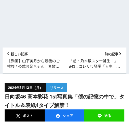
新しい記事
前の記事
【動画】山下美月から最後のご
「超・乃木坂スター誕生！」
挨拶 / 公式お兄ちゃん、素敵な
#43：コレサワ登場「人生」熱
卒業祝いありがとうございま
唱！母の日SP【2024.5.13
す！
24:59〜 日本テレビ】
2024年5月13日（月）
リリース
日向坂46 高本彩花 1st写真集「僕の記憶の中で」タ
イトル＆表紙4タイプ解禁！
ポスト
シェア
送る