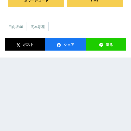
日向坂46
高本彩花
ポスト
シェア
送る