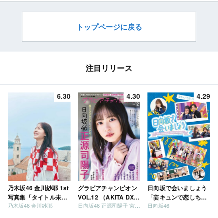
トップページに戻る
注目リリース
6.30
4.30
4.29
乃木坂46 金川紗耶 1st
グラビアチャンピオン
日向坂で会いましょう
写真集「タイトル未
VOL.12 （AKITA DXシ
「妄キュンで恋しちゃ
乃木坂46 金川紗耶
日向坂46 正源司陽子 宮地すみれ
日向坂46
定」
リーズ）
いましょう」「どっち
が強いか決めましょ