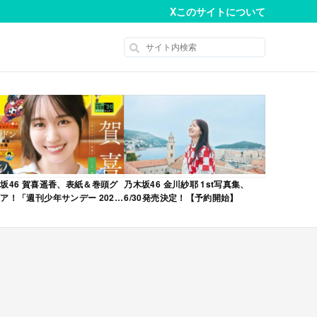
X
このサイトについて
坂46 賀喜遥香、表紙＆巻頭グ
乃木坂46 金川紗耶 1st写真集、
ア！「週刊少年サンデー 2026
6/30発売決定！【予約開始】
No.22・23 合併号」本日4/28発
！