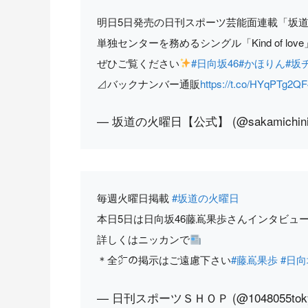
明日5日発売の日刊スポーツ芸能面連載「坂道
単独センターを務めるシングル「Kind of l
ぜひご覧ください
#日向坂46
#かほりん
#坂
⊿バックナンバー通販
https://t.co/HYqPTg2QF
— 坂道の火曜日【公式】 (@sakamichini
毎週火曜日掲載
#坂道の火曜日
本日5日は日向坂46藤嶌果歩さんインタビュ
詳しくはニッカンで
＊全㌻の掲示はご遠慮下さい
#藤嶌果歩
#日向
— 日刊スポーツＳＨＯＰ (@1048055tok