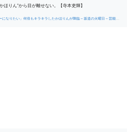
かほりん”から目が離せない。【寺本吏輝】
」何倍もキラキラしたかほりんが降臨 – 坂道の火曜日 – 芸能コラム : 日刊スポーツ