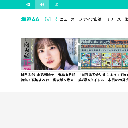
48
46
Z
ニュース
メディア出演
リリース
日向坂46 正源司陽子、表紙＆巻頭
「日向坂で会いましょう」Blu-r
特集！宮地すみれ、裏表紙＆巻末特
第4弾 5タイトル、本日4/29発
集！「グラビアチャンピオン
VOL.12」本日4/30発売！