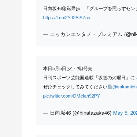
日向坂46藤嶌果歩 「グループを照らすセ
https://t.co/2YJ2BiSZos
— ニッカンエンタメ・プレミアム (@nikka
本日5月5日(火・祝)発売
日刊スポーツ芸能面連載「坂道の火曜日」に
ぜひチェックしてみてください
@sakamichi
pic.twitter.com/DMeIah92PY
— 日向坂46 (@hinatazaka46)
May 5, 20