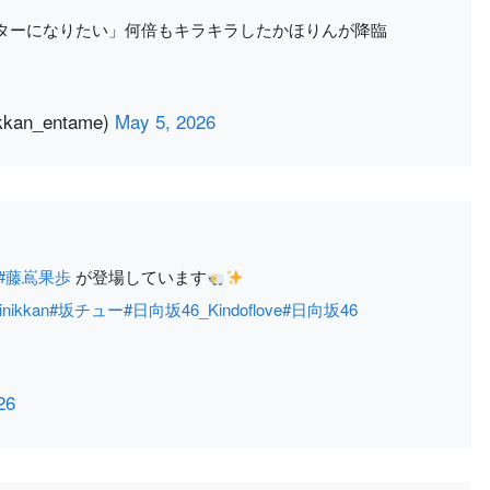
ンターになりたい」何倍もキラキラしたかほりんが降臨
n_entame)
May 5, 2026
#藤嶌果歩
が登場しています
nikkan
#坂チュー
#日向坂46_Kindoflove
#日向坂46
26