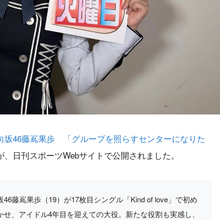
向坂46藤嶌果歩 「グループを照らすセンターになりた
が、日刊スポーツWebサイトで公開されました。
嶌果歩（19）が17枚目シングル「Kind of love」で初め
かせ、アイドル4年目を迎えての大役。新たな役割も実感し、