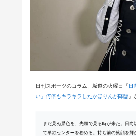
日刊スポーツのコラム、坂道の火曜日『
日
い」何倍もキラキラしたかほりんが降臨
』
まだ見ぬ景色を、先頭で見る時が来た。日向坂46藤
て単独センターを務める。持ち前の笑顔を輝