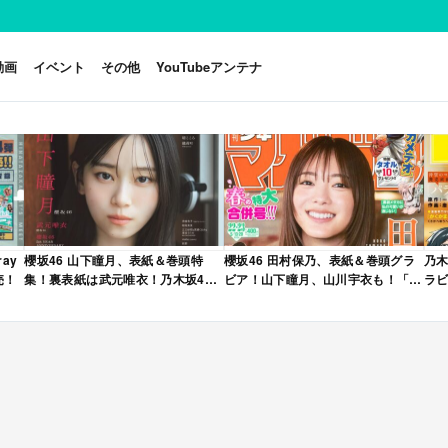
動画
イベント
その他
YouTubeアンテナ
ay
櫻坂46 山下瞳月、表紙＆巻頭特
櫻坂46 田村保乃、表紙＆巻頭グラ
乃木
売！
集！裏表紙は武元唯衣！乃木坂46
ビア！山下瞳月、山川宇衣も！「週
ラビ
海邉朱莉も登場！「B.L.T. 2026年
刊少年マガジン 2026年 No.22・23
年 
6月号」本日4/28発売！
合併号」本日4/28発売！
売