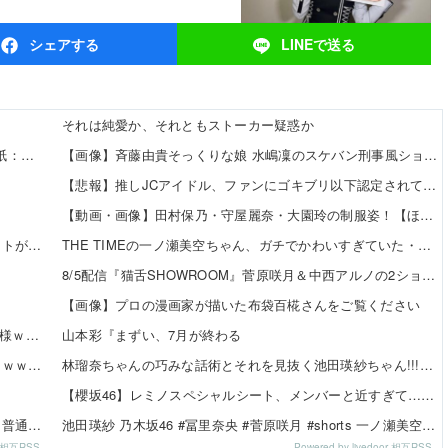
シェア
する
LINEで
送る
それは純愛か、それともストーカー疑惑か
【8/10発売】「ヤングチャンピオン 2026年 No.16」表紙：東雲うみ / 斉藤優里 えなこ 高鶴桃羽 etc.
【画像】斉藤由貴そっくりな娘 水嶋凜のスケバン刑事風ショットがこちらｗｗｗ 他
【悲報】推しJCアイドル、ファンにゴキブリ以下認定されてしまうｗｗｗｗ 他
【動画・画像】田村保乃・守屋麗奈・大園玲の制服姿！【ほのす・れなぁ・ぞの】【櫻坂46】 他
賀喜遥香ちゃんが描いた映画「アンパンマン」のイラストが上手すぎる！！！【乃木坂46】
THE TIMEの一ノ瀬美空ちゃん、ガチでかわいすぎていた・・・
8/5配信『猫舌SHOWROOM』菅原咲月＆中西アルノの2ショット2枚！！【乃木坂46】
【画像】プロの漫画家が描いた布袋百椛さんをご覧ください
【牙狼】8月5日のPIA数店舗で夢のタッグが来店した模様ｗｗｗｗｗ
山本彩『まずい、7月が終わる
【画像】「さよならララ」とかいう今期一の百合アニメｗｗｗｗｗ
林瑠奈ちゃんの巧みな話術とそれを見抜く池田瑛紗ちゃん!!!【乃木坂46】
な
【櫻坂46】レミノスペシャルシート、メンバーと近すぎて…【全国ツアー2026】
ぶっちゃけ写真集でビキニやランジェリーになるのって普通に『性』だよな
池田瑛紗 乃木坂46 #冨里奈央 #菅原咲月 #shorts 一ノ瀬美空 五百城茉央 瀬戸口心月 奥の反応まとめ
or 相互RSS
Powered by livedoor 相互RSS