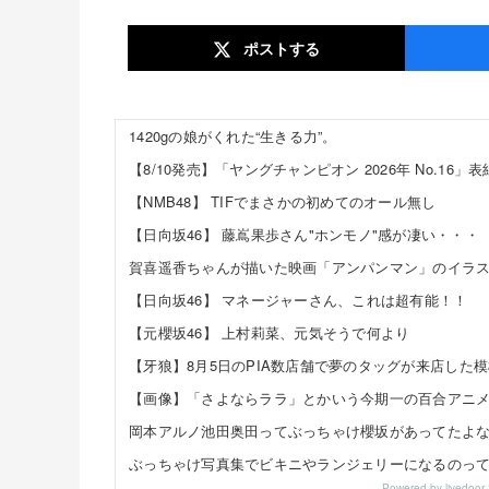
ポスト
する
1420gの娘がくれた“生きる力”。
【NMB48】 TIFでまさかの初めてのオール無し
【日向坂46】 藤嶌果歩さん"ホンモノ"感が凄い・・・
【日向坂46】 マネージャーさん、これは超有能！！
【元櫻坂46】 上村莉菜、元気そうで何より
岡本アルノ池田奥田ってぶっちゃけ櫻坂があってたよ
Powered by livedo