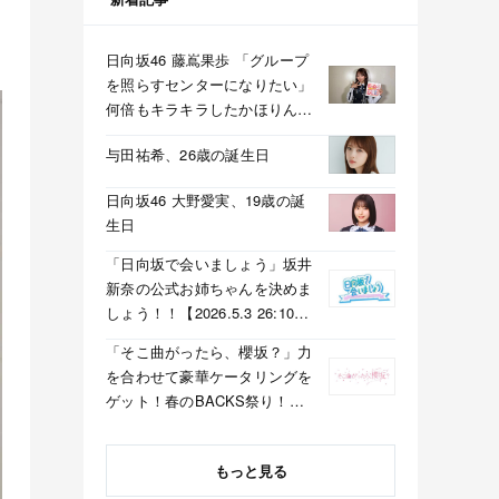
日向坂46 藤嶌果歩 「グループ
を照らすセンターになりたい」
何倍もキラキラしたかほりんが
降臨【坂道の火曜日】
与田祐希、26歳の誕生日
日向坂46 大野愛実、19歳の誕
生日
「日向坂で会いましょう」坂井
新奈の公式お姉ちゃんを決めま
しょう！！【2026.5.3 26:10〜
テレビ東京】
「そこ曲がったら、櫻坂？」力
を合わせて豪華ケータリングを
ゲット！春のBACKS祭り！
【2026.5.3 25:40〜 テレビ東
京】
もっと見る