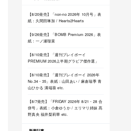
【8/20発売】「non-no 2026年 10月号」表
紙：久間田琳加 / Hearts2Hearts
【9/26発売】「BOMB Premium 2026」表
紙：一ノ瀬瑠菜
【8/10発売】「週刊プレイボーイ
PREMIUM 2026上半期グラビア傑作選」
【8/10発売】「週刊プレイボーイ 2026年
No.34・35」表紙：山田あい / 麻倉瑞季 青
山ひかる 溝端葵 etc.
【8/7発売】「FRIDAY 2026年 8/21・28 合
併号」表紙：小倉ゆうか / エリマリ姉妹 髙
野真央 福井梨莉華 etc.
新着記事