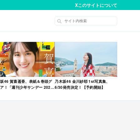
X
このサイトについて
坂46 賀喜遥香、表紙＆巻頭グ
乃木坂46 金川紗耶 1st写真集、
ア！「週刊少年サンデー 2026
6/30発売決定！【予約開始】
No.22・23 合併号」本日4/28発
！