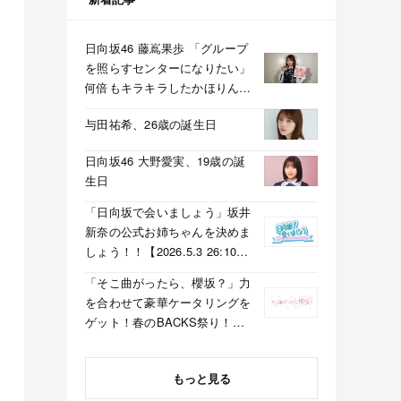
日向坂46 藤嶌果歩 「グループ
を照らすセンターになりたい」
何倍もキラキラしたかほりんが
降臨【坂道の火曜日】
与田祐希、26歳の誕生日
日向坂46 大野愛実、19歳の誕
生日
「日向坂で会いましょう」坂井
新奈の公式お姉ちゃんを決めま
しょう！！【2026.5.3 26:10〜
テレビ東京】
「そこ曲がったら、櫻坂？」力
を合わせて豪華ケータリングを
ゲット！春のBACKS祭り！
【2026.5.3 25:40〜 テレビ東
京】
もっと見る