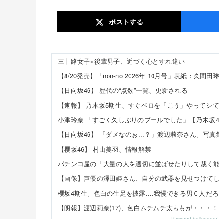
ポスト
する
三十路女子×後輩男子、近づく心とすれ違い
【日向坂46】 歴代の“点数”一覧、更新される
小津玲奈 「すごく久しぶりのプールでした」【乃木坂4
【櫻坂46】 村山美羽、情報解禁
櫻坂4期生、色白の生足を披露....我慢できる男０人だ
【朗報】渡辺莉奈(17)、色白ムチムチ太ももが・・・
Powered by livedo