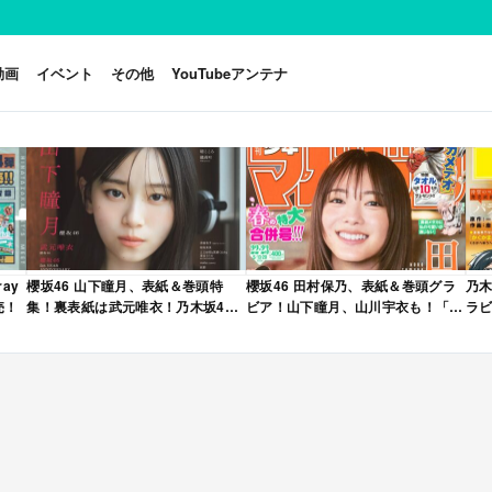
動画
イベント
その他
YouTubeアンテナ
ay
櫻坂46 山下瞳月、表紙＆巻頭特
櫻坂46 田村保乃、表紙＆巻頭グラ
乃木
売！
集！裏表紙は武元唯衣！乃木坂46
ビア！山下瞳月、山川宇衣も！「週
ラビ
海邉朱莉も登場！「B.L.T. 2026年
刊少年マガジン 2026年 No.22・23
年 
6月号」本日4/28発売！
合併号」本日4/28発売！
売