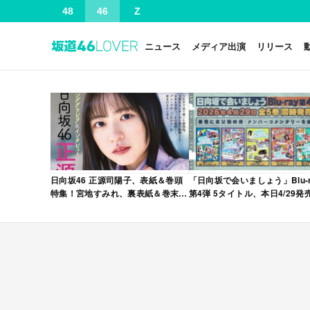
48
46
Z
ニュース
メディア出演
リリース
日向坂46 正源司陽子、表紙＆巻頭
「日向坂で会いましょう」Blu-r
特集！宮地すみれ、裏表紙＆巻末特
第4弾 5タイトル、本日4/29発
集！「グラビアチャンピオン
VOL.12」本日4/30発売！