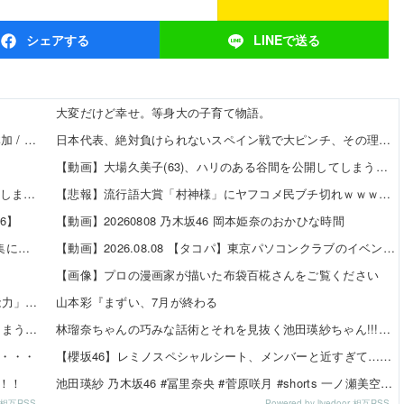
シェア
する
LINEで
送る
大変だけど幸せ。等身大の子育て物語。
【8/20発売】「non-no 2026年 10月号」表紙：久間田琳加 / Hearts2Hearts
日本代表、絶対負けられないスペイン戦で大ピンチ、その理由がこれｗｗｗｗ 他
【動画】大場久美子(63)、ハリのある谷間を公開してしまうｗｗｗ 他
【速報】 乃木坂5期生、すぐベロを「こう」やってシてしまうｗｗｗｗｗｗ
【悲報】流行語大賞「村神様」にヤフコメ民ブチ切れｗｗｗｗ 他
6】
【動画】20260808 乃木坂46 岡本姫奈のおかひな時間
【日向坂46】 「ダメなのぉ...？」渡辺莉奈さん、写真集に興味津々
【動画】2026.08.08 【タコパ】東京パソコンクラブのイベントの打ち上げしてみた！【話が尽きない】 ／ 乃木坂配信中
【画像】プロの漫画家が描いた布袋百椛さんをご覧ください
パチンコ屋の「大量の人を適切に並ばせたりして裁く能力」←これガチで凄いよなｗｗｗ
山本彩『まずい、7月が終わる
【画像】声優の澤田姫さん、自分の武器を見せつけてしまうｗｗｗｗ
林瑠奈ちゃんの巧みな話術とそれを見抜く池田瑛紗ちゃん!!!【乃木坂46】
ろ・・・
【櫻坂46】レミノスペシャルシート、メンバーと近すぎて…【全国ツアー2026】
！！！
池田瑛紗 乃木坂46 #冨里奈央 #菅原咲月 #shorts 一ノ瀬美空 五百城茉央 瀬戸口心月 奥の反応まとめ
or 相互RSS
Powered by livedoor 相互RSS