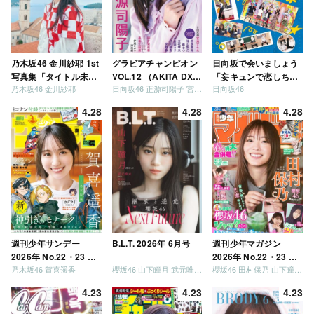
乃木坂46 金川紗耶 1st
グラビアチャンピオン
日向坂で会いましょう
写真集「タイトル未
VOL.12 （AKITA DXシ
「妄キュンで恋しちゃ
乃木坂46 金川紗耶
日向坂46 正源司陽子 宮地すみれ
日向坂46
定」
リーズ）
いましょう」「どっち
が強いか決めましょ
4.28
4.28
4.28
う」「ご褒美でロケし
ましょう」「フレンド
リーになりましょう」
「笑って卒業を祝いま
しょう」 [Blu-ray]
週刊少年サンデー
B.L.T. 2026年 6月号
週刊少年マガジン
2026年 No.22・23 合
2026年 No.22・23 合
乃木坂46 賀喜遥香
櫻坂46 山下瞳月 武元唯衣 / 乃木坂46 海邉朱莉
櫻坂46 田村保乃 山下瞳月 山川宇衣
併号
併号
4.23
4.23
4.23