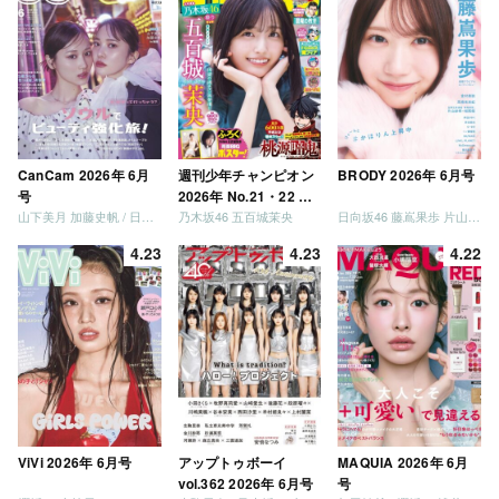
CanCam 2026年 6月
週刊少年チャンピオン
BRODY 2026年 6月号
号
2026年 No.21・22 合
山下美月 加藤史帆 / 日向坂46 大野愛実
乃木坂46 五百城茉央
日向坂46 藤嶌果歩 片山紗希 松尾桜 金村美玖 髙橋未来虹
併号
4.23
4.23
4.22
ViVi 2026年 6月号
アップトゥボーイ
MAQUIA 2026年 6月
vol.362 2026年 6月号
号