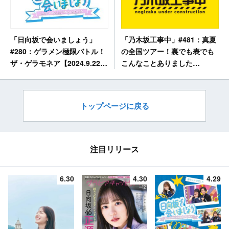
「乃木坂工事中」#481：真夏
「日向坂で会いましょう」
の全国ツアー！裏でも表でも
#280：ゲラメン極限バトル！
こんなことありました
ザ・ゲラモネア【2024.9.22
2024【2024.9.22 24:45〜 テ
25:50〜 テレビ東京】
レビ東京】
トップページに戻る
注目リリース
6.30
4.30
4.29