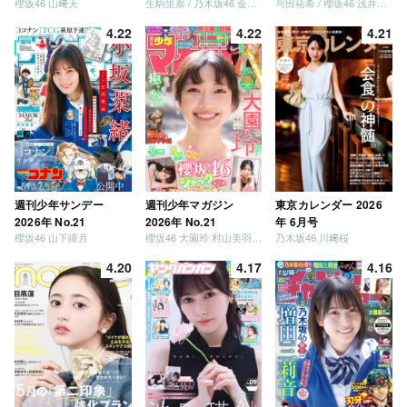
櫻坂46 山﨑天
生駒里奈 / 乃木坂46 金川紗耶 森平麗心
与田祐希 / 櫻坂46 浅井恋乃未
4.22
4.22
4.21
週刊少年サンデー
週刊少年マガジン
東京カレンダー 2026
2026年 No.21
2026年 No.21
年 6月号
櫻坂46 山下瞳月
櫻坂46 大園玲 村山美羽 稲熊ひな
乃木坂46 川﨑桜
4.20
4.17
4.16