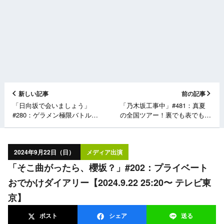
新しい記事
前の記事
「日向坂で会いましょう」
「乃木坂工事中」#481：真夏
#280：ゲラメン極限バトル！
の全国ツアー！裏でも表でもこ
ザ・ゲラモネア【2024.9.22
んなことありました
25:50〜 テレビ東京】
2024【2024.9.22 24:45〜 テレ
ビ東京】
2024年9月22日（日）
メディア出演
「そこ曲がったら、櫻坂？」#202：プライベート
おでかけダイアリー【2024.9.22 25:20〜 テレビ東
京】
ポスト
シェア
送る