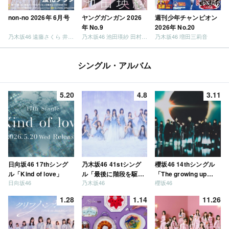
non-no 2026年 6月号
ヤングガンガン 2026
週刊少年チャンピオン
年 No.9
2026年 No.20
乃木坂46 遠藤さくら 井上和 / 日向坂46 小坂菜緒
乃木坂46 池田瑛紗 田村真佑
乃木坂46 増田三莉音
シングル・アルバム
5.20
4.8
3.11
日向坂46 17thシング
乃木坂46 41stシング
櫻坂46 14thシングル
ル「Kind of love」
ル「最後に階段を駆け
「The growing up
日向坂46
乃木坂46
櫻坂46
上がったのはいつ
train」
だ？」
1.28
1.14
11.26