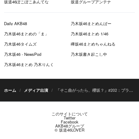
坂道46ぽこぽこあんてな
坂道グループアンテナ
Daily AKB48
乃木坂46まとめんばー
乃木坂46まとめの「ま」
乃木坂46まとめ 1/46
乃木坂46タイムズ
欅坂46まとめちゃんねる
乃木坂46 - NewsPod
乃木坂書き起こし中
乃木坂46まとめ 乃木りんく
ホーム
メディア出演
「そこ曲がったら、櫻坂？」#202：プライベートおでかけダイアリー【2024.9.22 25:20〜 テレビ東京】
このサイトについて
Twitter
Facebook
AKB48グループ
© 坂道46LOVER