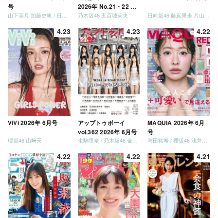
号
2026年 No.21・22 合
山下美月 加藤史帆 / 日向坂46 大野愛実
乃木坂46 五百城茉央
日向坂46 藤嶌果歩 片山紗希 松尾桜 金村美玖 髙橋未来虹
併号
4.23
4.23
4.22
ViVi 2026年 6月号
アップトゥボーイ
MAQUIA 2026年 6月
vol.362 2026年 6月号
号
櫻坂46 山﨑天
生駒里奈 / 乃木坂46 金川紗耶 森平麗心
与田祐希 / 櫻坂46 浅井恋乃未
4.22
4.22
4.21