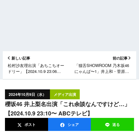
新しい記事
前の記事
松村沙友理出演「あちこちオー
「猫舌SHOWROOM 乃木坂46
ドリー」【2024.10.9 23:06〜
にゃんば〜1」井上和・菅原咲
テレビ東京】
月が生配信！【2024.10.9
19:00〜】
2024年10月9日（水）
メディア出演
櫻坂46 井上梨名出演「これ余談なんですけど…」
【2024.10.9 23:10〜 ABCテレビ】
ポスト
シェア
送る