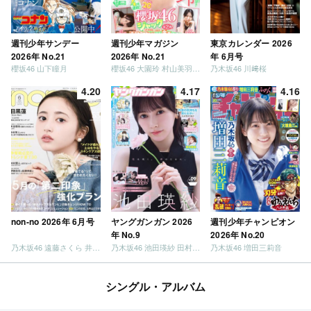
週刊少年サンデー
週刊少年マガジン
東京カレンダー 2026
2026年 No.21
2026年 No.21
年 6月号
櫻坂46 山下瞳月
櫻坂46 大園玲 村山美羽 稲熊ひな
乃木坂46 川﨑桜
4.20
4.17
4.16
non-no 2026年 6月号
ヤングガンガン 2026
週刊少年チャンピオン
年 No.9
2026年 No.20
乃木坂46 遠藤さくら 井上和 / 日向坂46 小坂菜緒
乃木坂46 池田瑛紗 田村真佑
乃木坂46 増田三莉音
シングル・アルバム