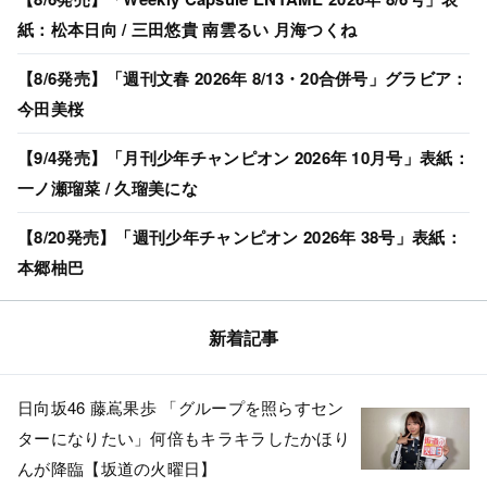
紙：松本日向 / 三田悠貴 南雲るい 月海つくね
【8/6発売】「週刊文春 2026年 8/13・20合併号」グラビア：
今田美桜
【9/4発売】「月刊少年チャンピオン 2026年 10月号」表紙：
一ノ瀬瑠菜 / 久瑠美にな
【8/20発売】「週刊少年チャンピオン 2026年 38号」表紙：
本郷柚巴
新着記事
日向坂46 藤嶌果歩 「グループを照らすセン
ターになりたい」何倍もキラキラしたかほり
んが降臨【坂道の火曜日】