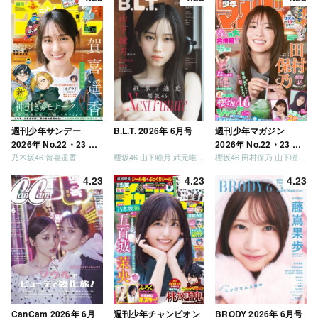
う」「ご褒美でロケし
ましょう」「フレンド
リーになりましょう」
「笑って卒業を祝いま
しょう」 [Blu-ray]
週刊少年サンデー
B.L.T. 2026年 6月号
週刊少年マガジン
2026年 No.22・23 合
2026年 No.22・23 合
乃木坂46 賀喜遥香
櫻坂46 山下瞳月 武元唯衣 / 乃木坂46 海邉朱莉
櫻坂46 田村保乃 山下瞳月 山川宇衣
併号
併号
4.23
4.23
4.23
CanCam 2026年 6月
週刊少年チャンピオン
BRODY 2026年 6月号