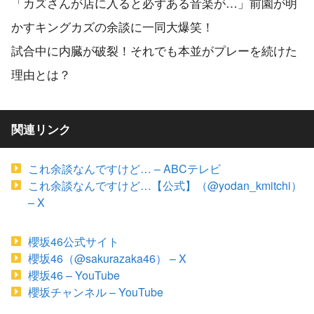
「カズさんが店に入ると必ずある音楽が…」前園が明
かすキングカズの余談に一同大爆笑！
試合中に内臓が破裂！それでも本並がプレーを続けた
理由とは？
関連リンク
これ余談なんですけど… – ABCテレビ
これ余談なんですけど…【公式】（@yodan_kmitchi）
– X
櫻坂46公式サイト
櫻坂46（@sakurazaka46） – X
櫻坂46 – YouTube
櫻坂チャンネル – YouTube