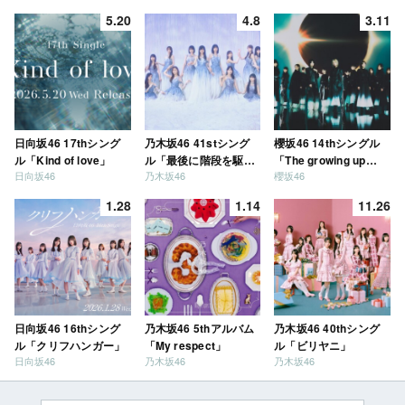
5.20
4.8
3.11
日向坂46 17thシング
乃木坂46 41stシング
櫻坂46 14thシングル
ル「Kind of love」
ル「最後に階段を駆け
「The growing up
日向坂46
乃木坂46
櫻坂46
上がったのはいつ
train」
だ？」
1.28
1.14
11.26
日向坂46 16thシング
乃木坂46 5thアルバム
乃木坂46 40thシング
ル「クリフハンガー」
「My respect」
ル「ビリヤニ」
日向坂46
乃木坂46
乃木坂46