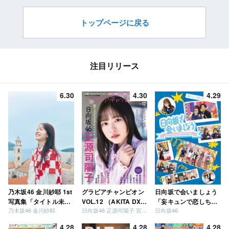
トップページに戻る
注目リリース
6.30
4.30
4.29
乃木坂46 金川紗耶 1st
グラビアチャンピオン
日向坂で会いましょう
写真集「タイトル未
VOL.12 （AKITA DXシ
「妄キュンで恋しちゃ
乃木坂46 金川紗耶
日向坂46 正源司陽子 宮地すみれ
日向坂46
定」
リーズ）
いましょう」「どっち
が強いか決めましょ
4.28
4.28
4.28