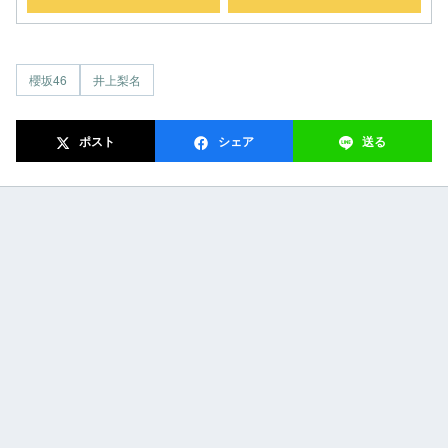
櫻坂46
井上梨名
ポスト
シェア
送る