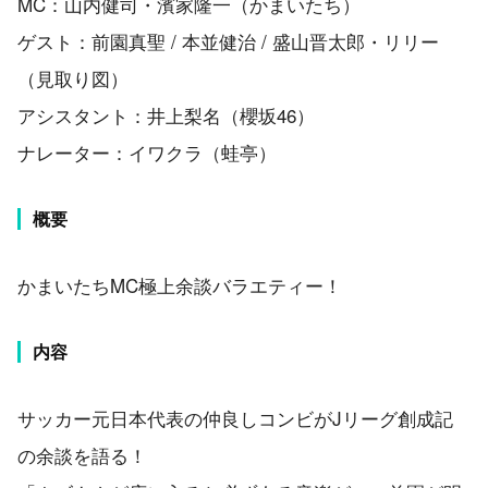
MC：山内健司・濱家隆一（かまいたち）
ゲスト：前園真聖 / 本並健治 / 盛山晋太郎・リリー
（見取り図）
アシスタント：井上梨名（櫻坂46）
ナレーター：イワクラ（蛙亭）
概要
かまいたちMC極上余談バラエティー！
内容
サッカー元日本代表の仲良しコンビがJリーグ創成記
の余談を語る！