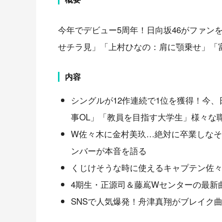
今年でデビュー5周年！日向坂46がファン
せチラ見」「上村ひなの：肩に顎乗せ」「
内容
シングルが12作連続で1位を獲得！今
事OL」「教員を目指す大学生」様々な
W佐々木に金村美玖…絶対に卒業しな
ンバーが本音を語る
くじけそうな時に使えるキャプテン佐
4期生・正源司＆藤嶌Wセンターの最新
SNSで人気爆発！舟津真翔がブレイク