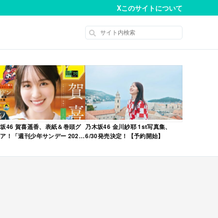
X
このサイトについて
坂46 賀喜遥香、表紙＆巻頭グ
乃木坂46 金川紗耶 1st写真集、
ア！「週刊少年サンデー 2026
6/30発売決定！【予約開始】
No.22・23 合併号」本日4/28発
！