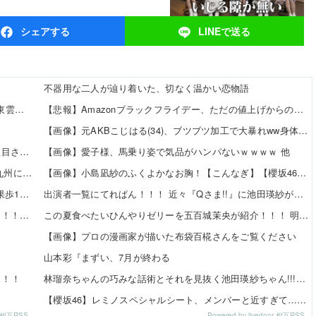
シェア
する
LINEで
送る
不器用な二人が辿り着いた、切なく温かい恋物語
【8/12発売】「ヤングアニマル 2026年 No.16」表紙：東雲うみ / 虹咲カリナ
【悲報】Amazonブラックフライデー、ただの値上げからの値下げセールだったｗｗｗ 他
ｗ
【画像】元AKBこじはる(34)、ブツブツ加工で大暴れww身体はめっちゃいいのにな・・・ 他
【朗報】美人声優の井口裕香さん、ちいかわ映画で再注目されるｗｗｗｗ
【画像】愛子様、馬乗り姿で気品がハンパないｗｗｗｗ 他
「CDTVに『365日の紙飛行機』をリクエストしたのは九州に住む中学生」←この事実って結構デカいよな【AKB48】
【画像】小島凪紗のふくよかなお胸！【こんなぎ】【櫻坂46】 他
【日向坂46】 かほりん、ありのままの姿・・・【藤嶌果歩1st写真集】
出演者一覧にてれぱん！！！ 近々『Qさま!!』に池田瑛紗が出演する模様！【乃木坂46】
田村真佑ちゃん、大越ひなのちゃんの脚の長さを絶賛！！！【乃木坂46】
この夏食べたいひんやりゼリーを五百城茉央が紹介！！！ 明日7日の『めざましテレビ』見逃すな！【乃木坂46】
【画像】プロの漫画家が描いた布袋百椛さんをご覧ください
山本彩『まずい、7月が終わる
！！！
林瑠奈ちゃんの巧みな話術とそれを見抜く池田瑛紗ちゃん!!!【乃木坂46】
【櫻坂46】レミノスペシャルシート、メンバーと近すぎて…【全国ツアー2026】
or 相互RSS
Powered by livedoor 相互RSS