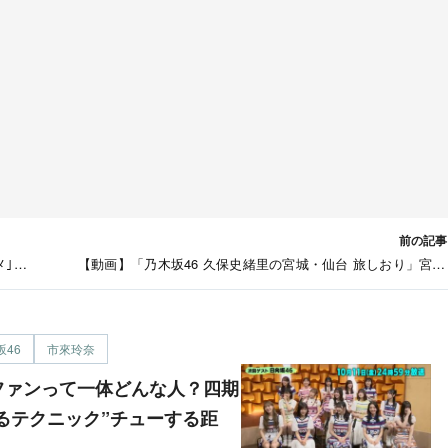
前の記事
メ｣
【動画】「乃木坂46 久保史緒里の宮城・仙台 旅しおり」宮城
信】
王 後
坂46
市來玲奈
るテクニック”チューする距