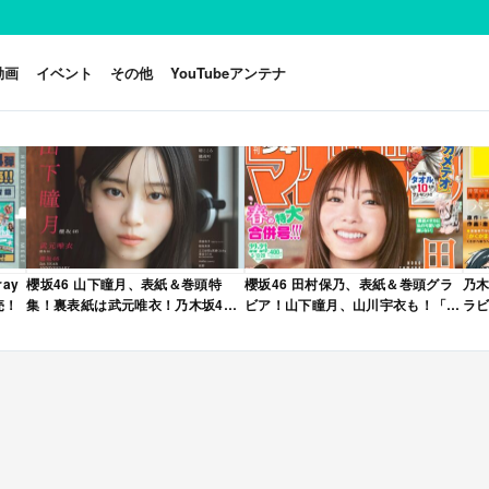
動画
イベント
その他
YouTubeアンテナ
ay
櫻坂46 山下瞳月、表紙＆巻頭特
櫻坂46 田村保乃、表紙＆巻頭グラ
乃木
売！
集！裏表紙は武元唯衣！乃木坂46
ビア！山下瞳月、山川宇衣も！「週
ラビ
海邉朱莉も登場！「B.L.T. 2026年
刊少年マガジン 2026年 No.22・23
年 
6月号」本日4/28発売！
合併号」本日4/28発売！
売