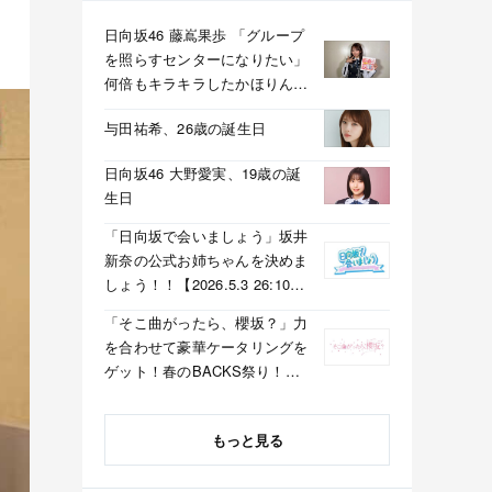
日向坂46 藤嶌果歩 「グループ
を照らすセンターになりたい」
何倍もキラキラしたかほりんが
降臨【坂道の火曜日】
与田祐希、26歳の誕生日
日向坂46 大野愛実、19歳の誕
生日
「日向坂で会いましょう」坂井
新奈の公式お姉ちゃんを決めま
しょう！！【2026.5.3 26:10〜
テレビ東京】
「そこ曲がったら、櫻坂？」力
を合わせて豪華ケータリングを
ゲット！春のBACKS祭り！
【2026.5.3 25:40〜 テレビ東
京】
もっと見る