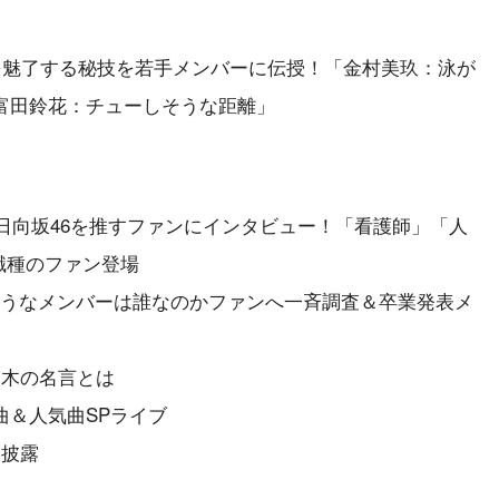
を魅了する秘技を若手メンバーに伝授！「金村美玖：泳が
富田鈴花：チューしそうな距離」
、日向坂46を推すファンにインタビュー！「看護師」「人
職種のファン登場
そうなメンバーは誰なのかファンへ一斉調査＆卒業発表メ
々木の名言とは
曲＆人気曲SPライブ
曲披露