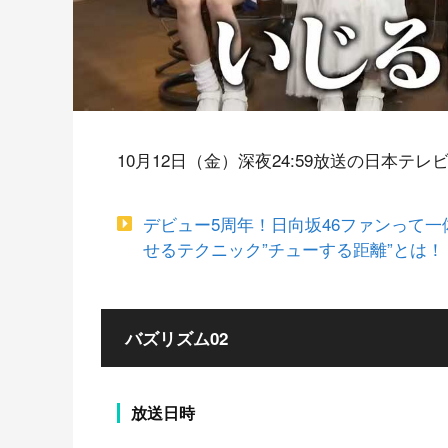
10月12日（金）深夜24:59放送の日本テ
デビュー5周年！日向坂46ファンって
せるテクニック”チューする距離”とは！？「バズ
バズリズム02
放送日時