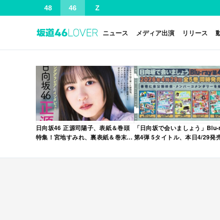
48
46
Z
ニュース
メディア出演
リリース
日向坂46 正源司陽子、表紙＆巻頭
「日向坂で会いましょう」Blu-r
特集！宮地すみれ、裏表紙＆巻末特
第4弾 5タイトル、本日4/29発
集！「グラビアチャンピオン
VOL.12」本日4/30発売！