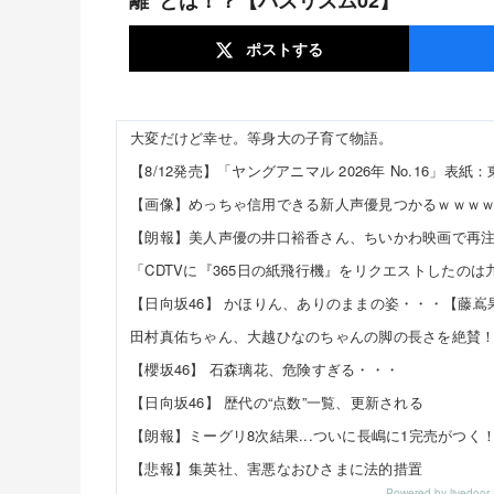
ポスト
する
大変だけど幸せ。等身大の子育て物語。
【画像】めっちゃ信用できる新人声優見つかるｗｗｗ
【櫻坂46】 石森璃花、危険すぎる・・・
【日向坂46】 歴代の“点数”一覧、更新される
【朗報】ミーグリ8次結果...ついに長嶋に1完売がつく
【悲報】集英社、害悪なおひさまに法的措置
Powered by livedo