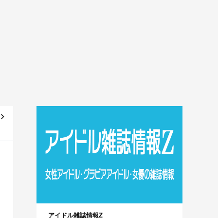
蔵
篇
アイドル雑誌情報Z