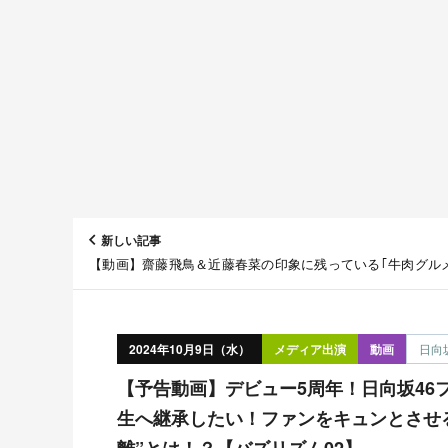
新しい記事
【動画】齋藤飛鳥＆近藤春菜の印象に残っている｢牛肉グル
【バナナマンのせっかくグルメ！！ せっかくなので限定配
2024年10月9日（水）
メディア出演
動画
日向
【予告動画】デビュー5周年！日向坂46ファンって一体どんな人？四期
生へ継承したい！ファンをキュンとさせ
離”とは！？【バズリズム02】