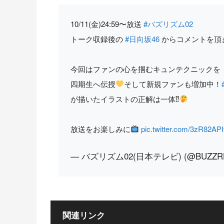
10/11(金)24:59〜放送
#バズリズム02
トーク収録後の
#日向坂46
からコメントを頂
今回はファンの心を掴むキュンテクニックを
四期生へ伝授
そして新規ファンも増加中！
が描いたイラストの正解は一体⁇
放送をお楽しみに
pic.twitter.com/3zR82AP
— バズリズム02(日本テレビ) (@BUZZRH
関連リンク