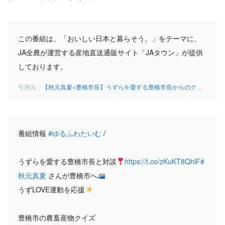
この番組は、「おいしい日本と暮らそう。」をテーマに、
JA全農が運営する産地直送通販サイト「JAタウン」が提供
しております。
【秋元真夏×豊橋市長】うずらを愛する豊橋市長からのクイズで大盛り上がり！豊橋市の農畜産物の魅力がたっぷりの対談！ – YouTube
番組情報
#ゆるふわたいむ
/
うずらを愛する豊橋市長と対談
https://t.co/zKuKT8QhlF
#
秋元真夏
さんが豊橋市へ
うずLOVE運動を応援
豊橋市の農畜産物クイズ