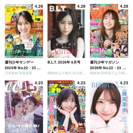
が強いか決めましょ
4.28
4.28
4.28
う」「ご褒美でロケし
ましょう」「フレンド
リーになりましょう」
「笑って卒業を祝いま
しょう」 [Blu-ray]
週刊少年サンデー
B.L.T. 2026年 6月号
週刊少年マガジン
2026年 No.22・23 合
2026年 No.22・23 合
乃木坂46 賀喜遥香
櫻坂46 山下瞳月 武元唯衣 / 乃木坂46 海邉朱莉
櫻坂46 田村保乃 山下瞳月 山川宇衣
併号
併号
4.23
4.23
4.23