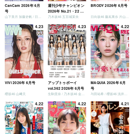
CanCam 2026年 6月
週刊少年チャンピオン
BRODY 2026年 6月号
号
2026年 No.21・22 合
山下美月 加藤史帆 / 日向坂46 大野愛実
乃木坂46 五百城茉央
日向坂46 藤嶌果歩 片山紗希 松尾桜 金村美玖 髙橋未来虹
併号
4.23
4.23
4.22
ViVi 2026年 6月号
アップトゥボーイ
MAQUIA 2026年 6月
vol.362 2026年 6月号
号
櫻坂46 山﨑天
生駒里奈 / 乃木坂46 金川紗耶 森平麗心
与田祐希 / 櫻坂46 浅井恋乃未
4.22
4.22
4.21