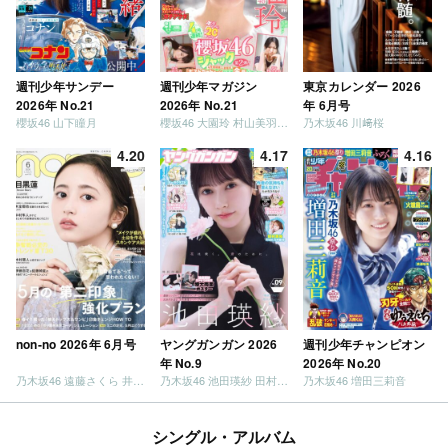
週刊少年サンデー
週刊少年マガジン
東京カレンダー 2026
2026年 No.21
2026年 No.21
年 6月号
櫻坂46 山下瞳月
櫻坂46 大園玲 村山美羽 稲熊ひな
乃木坂46 川﨑桜
4.20
4.17
4.16
non-no 2026年 6月号
ヤングガンガン 2026
週刊少年チャンピオン
年 No.9
2026年 No.20
乃木坂46 遠藤さくら 井上和 / 日向坂46 小坂菜緒
乃木坂46 池田瑛紗 田村真佑
乃木坂46 増田三莉音
シングル・アルバム