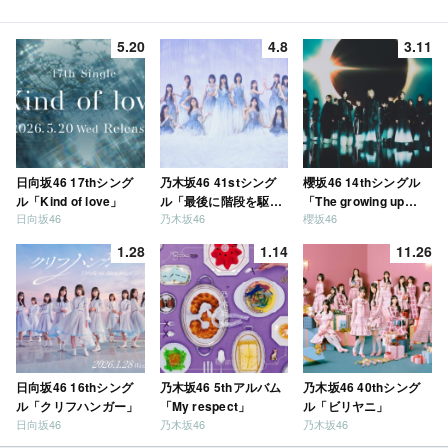
5.20
4.8
3.11
日向坂46 17thシング
乃木坂46 41stシング
櫻坂46 14thシングル
ル「Kind of love」
ル「最後に階段を駆け
「The growing up
日向坂46
乃木坂46
櫻坂46
上がったのはいつ
train」
だ？」
1.28
1.14
11.26
日向坂46 16thシング
乃木坂46 5thアルバム
乃木坂46 40thシング
ル「クリフハンガー」
「My respect」
ル「ビリヤニ」
日向坂46
乃木坂46
乃木坂46