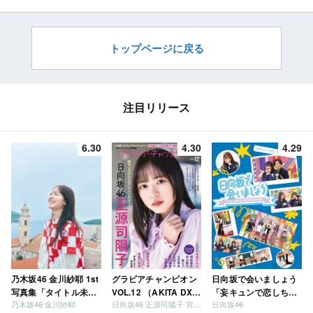
Center Performance
2024.10.7 未公開シーン】
Collections～」ダイジェスト
映像【10thシングル TYPE-
トップページに戻る
A・B・C 特典映像】
注目リリース
6.30
4.30
4.29
乃木坂46 金川紗耶 1st
グラビアチャンピオン
日向坂で会いましょう
写真集「タイトル未
VOL.12 （AKITA DXシ
「妄キュンで恋しちゃ
乃木坂46 金川紗耶
日向坂46 正源司陽子 宮地すみれ
日向坂46
定」
リーズ）
いましょう」「どっち