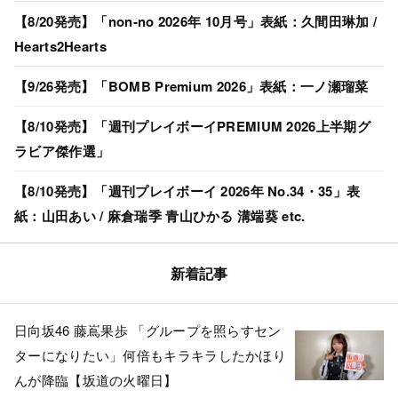
【8/20発売】「non-no 2026年 10月号」表紙：久間田琳加 /
Hearts2Hearts
【9/26発売】「BOMB Premium 2026」表紙：一ノ瀬瑠菜
【8/10発売】「週刊プレイボーイPREMIUM 2026上半期グ
ラビア傑作選」
【8/10発売】「週刊プレイボーイ 2026年 No.34・35」表
紙：山田あい / 麻倉瑞季 青山ひかる 溝端葵 etc.
新着記事
日向坂46 藤嶌果歩 「グループを照らすセン
ターになりたい」何倍もキラキラしたかほり
んが降臨【坂道の火曜日】