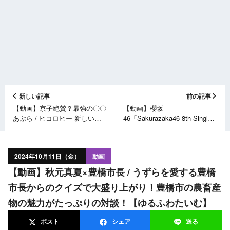
新しい記事
前の記事
【動画】京子絶賛？最強の〇〇
【動画】櫻坂
あぶら / ヒコロヒー 新しい趣
46「Sakurazaka46 8th Single
味発見！【キョコロヒー
BACKS LIVE!! ～Center
2024.10.7 未公開シーン】
Performance Collections～」ダ
イジェスト映像【10thシングル
2024年10月11日（金）
動画
TYPE-A・B・C 特典映像】
【動画】秋元真夏×豊橋市長 / うずらを愛する豊橋
市長からのクイズで大盛り上がり！豊橋市の農畜産
物の魅力がたっぷりの対談！【ゆるふわたいむ】
ポスト
シェア
送る