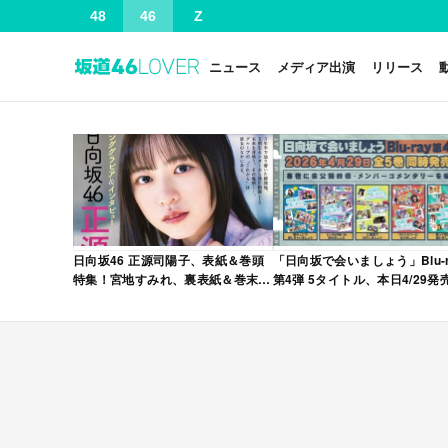
48
46
Z
ニュース
メディア出演
リリース
日向坂46 正源司陽子、表紙＆巻頭
「日向坂で会いましょう」Blu-r
特集！宮地すみれ、裏表紙＆巻末特
第4弾 5タイトル、本日4/29発
集！「グラビアチャンピオン
VOL.12」本日4/30発売！