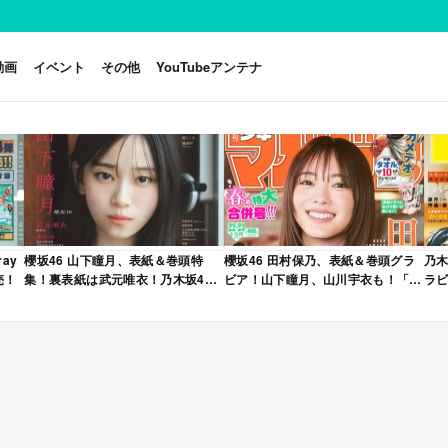
動画
イベント
その他
YouTubeアンテナ
ay
櫻坂46 山下瞳月、表紙＆巻頭特
櫻坂46 田村保乃、表紙＆巻頭グラ
乃木
売！
集！裏表紙は武元唯衣！乃木坂46
ビア！山下瞳月、山川宇衣も！「週
ラビ
海邉朱莉も登場！「B.L.T. 2026年
刊少年マガジン 2026年 No.22・23
年 
6月号」本日4/28発売！
合併号」本日4/28発売！
売