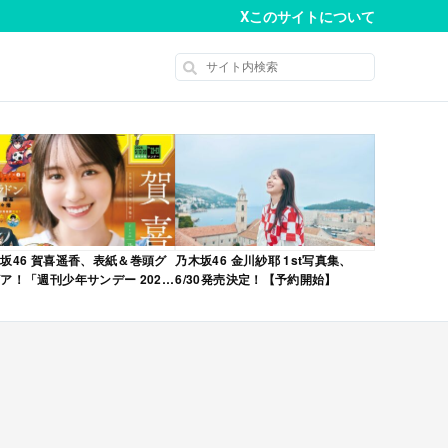
X
このサイトについて
坂46 賀喜遥香、表紙＆巻頭グ
乃木坂46 金川紗耶 1st写真集、
ア！「週刊少年サンデー 2026
6/30発売決定！【予約開始】
No.22・23 合併号」本日4/28発
！