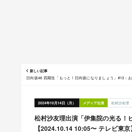
新しい記事
日向坂46 四期生「もっと！日向坂になりましょう」#13：
回避！モテファッションを習得しよう！番外編【2024.10.14
12:00〜 Lemino】
2024年10月14日（月）
メディア出演
松村沙友理
松村沙友理出演「伊集院の光る！ビジネス鉄則ばなし」
【2024.10.14 10:05〜 テレビ東