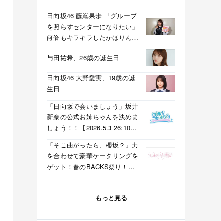
日向坂46 藤嶌果歩 「グループ
を照らすセンターになりたい」
何倍もキラキラしたかほりんが
降臨【坂道の火曜日】
与田祐希、26歳の誕生日
日向坂46 大野愛実、19歳の誕
生日
「日向坂で会いましょう」坂井
新奈の公式お姉ちゃんを決めま
しょう！！【2026.5.3 26:10〜
テレビ東京】
「そこ曲がったら、櫻坂？」力
を合わせて豪華ケータリングを
ゲット！春のBACKS祭り！
【2026.5.3 25:40〜 テレビ東
京】
もっと見る