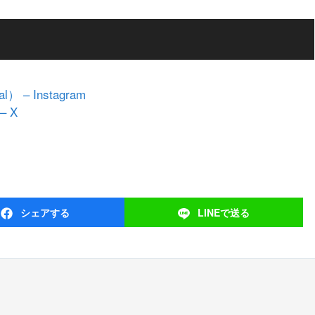
） – Instagram
– X
シェア
する
LINEで
送る