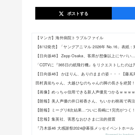
ポスト
する
【マンガ】海外病院トラブルファイル
【日向坂46】 Zepp Osaka、客席が想像以上にヤバい
【画像】めっちゃ信用できる新人声優見つかるｗｗｗ
【朗報】ミーグリ8次結果...ついに長嶋に1完売がつく
【悲報】集英社、害悪なおひさまに法的措置
Powered by livedo