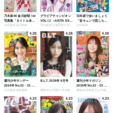
乃木坂46 金川紗耶 1st
グラビアチャンピオン
日向坂で会いましょう
写真集「タイトル未
VOL.12 （AKITA DXシ
「妄キュンで恋しちゃ
乃木坂46 金川紗耶
日向坂46 正源司陽子 宮地すみれ
日向坂46
定」
リーズ）
いましょう」「どっち
が強いか決めましょ
4.28
4.28
4.28
う」「ご褒美でロケし
ましょう」「フレンド
リーになりましょう」
「笑って卒業を祝いま
しょう」 [Blu-ray]
週刊少年サンデー
B.L.T. 2026年 6月号
週刊少年マガジン
2026年 No.22・23 合
2026年 No.22・23 合
乃木坂46 賀喜遥香
櫻坂46 山下瞳月 武元唯衣 / 乃木坂46 海邉朱莉
櫻坂46 田村保乃 山下瞳月 山川宇衣
併号
併号
4.23
4.23
4.23