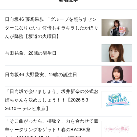
日向坂46 藤嶌果歩 「グループを照らすセン
ターになりたい」何倍もキラキラしたかほり
んが降臨【坂道の火曜日】
与田祐希、26歳の誕生日
日向坂46 大野愛実、19歳の誕生日
「日向坂で会いましょう」坂井新奈の公式お
姉ちゃんを決めましょう！！【2026.5.3
26:10〜 テレビ東京】
「そこ曲がったら、櫻坂？」力を合わせて豪
華ケータリングをゲット！春のBACKS祭