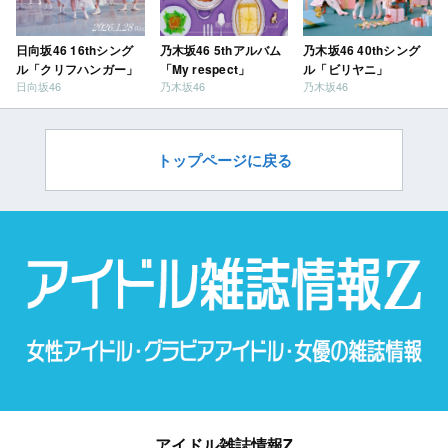
日向坂46 16thシング
乃木坂46 5thアルバム
乃木坂46 40thシング
ル「クリフハンガー」
「My respect」
ル「ビリヤニ」
日向坂46
乃木坂46
乃木坂46
トップページに戻る
アイドル雑誌情報Z