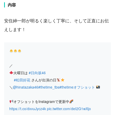
内容
安住紳一郎が明るく楽しく丁寧に、そして正直にお伝
えします！
／
火曜日は
#日向坂46
#松田好花
さんが出演の日
＼
@hinatazaka46
#thetime_tbs
#thetimeオフショット
オフショットをInstagramで更新中
https://t.co/dxvuJycz4k
pic.twitter.com/deI2G1wXjo