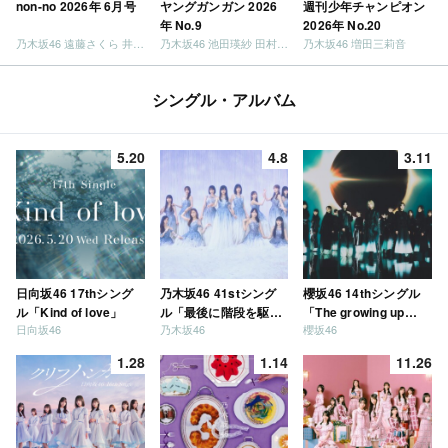
non-no 2026年 6月号
ヤングガンガン 2026
週刊少年チャンピオン
年 No.9
2026年 No.20
乃木坂46 遠藤さくら 井上和 / 日向坂46 小坂菜緒
乃木坂46 池田瑛紗 田村真佑
乃木坂46 増田三莉音
シングル・アルバム
5.20
4.8
3.11
日向坂46 17thシング
乃木坂46 41stシング
櫻坂46 14thシングル
ル「Kind of love」
ル「最後に階段を駆け
「The growing up
日向坂46
乃木坂46
櫻坂46
上がったのはいつ
train」
だ？」
1.28
1.14
11.26