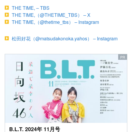
THE TIME, – TBS
THE TIME,（@THETIME_TBS） – X
THE TIME,（@thetime_tbs） – Instagram
松田好花（@matsudakonoka.yahos） – Instagram
B.L.T. 2024年 11月号