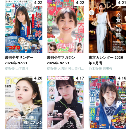
4.22
4.22
4.21
週刊少年サンデー
週刊少年マガジン
東京カレンダー 2026
2026年 No.21
2026年 No.21
年 6月号
櫻坂46 山下瞳月
櫻坂46 大園玲 村山美羽 稲熊ひな
乃木坂46 川﨑桜
4.20
4.17
4.16