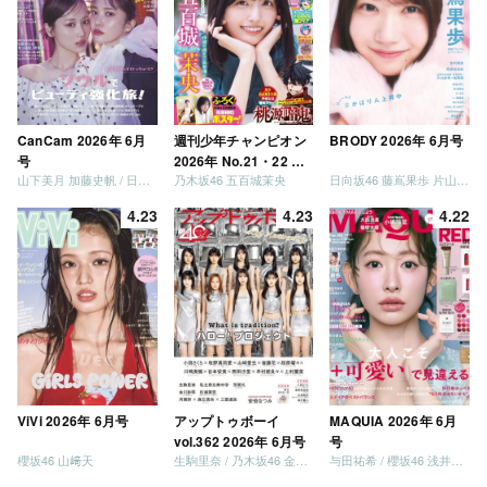
CanCam 2026年 6月
週刊少年チャンピオン
BRODY 2026年 6月号
号
2026年 No.21・22 合
山下美月 加藤史帆 / 日向坂46 大野愛実
乃木坂46 五百城茉央
日向坂46 藤嶌果歩 片山紗希 松尾桜 金村美玖 髙橋未来虹
併号
4.23
4.23
4.22
ViVi 2026年 6月号
アップトゥボーイ
MAQUIA 2026年 6月
vol.362 2026年 6月号
号
櫻坂46 山﨑天
生駒里奈 / 乃木坂46 金川紗耶 森平麗心
与田祐希 / 櫻坂46 浅井恋乃未