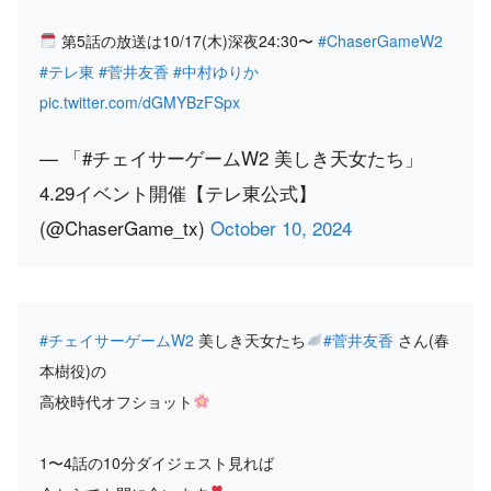
第5話の放送は10/17(木)深夜24:30〜
#ChaserGameW2
#テレ東
#菅井友香
#中村ゆりか
pic.twitter.com/dGMYBzFSpx
— 「#チェイサーゲームW2 美しき天女たち」
4.29イベント開催【テレ東公式】
(@ChaserGame_tx)
October 10, 2024
#チェイサーゲームW2
美しき天女たち
#菅井友香
さん(春
本樹役)の
高校時代オフショット
1〜4話の10分ダイジェスト見れば