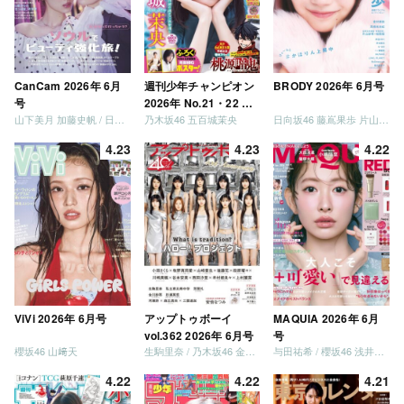
CanCam 2026年 6月
週刊少年チャンピオン
BRODY 2026年 6月号
号
2026年 No.21・22 合
山下美月 加藤史帆 / 日向坂46 大野愛実
乃木坂46 五百城茉央
日向坂46 藤嶌果歩 片山紗希 松尾桜 金村美玖 髙橋未来虹
併号
4.23
4.23
4.22
ViVi 2026年 6月号
アップトゥボーイ
MAQUIA 2026年 6月
vol.362 2026年 6月号
号
櫻坂46 山﨑天
生駒里奈 / 乃木坂46 金川紗耶 森平麗心
与田祐希 / 櫻坂46 浅井恋乃未
4.22
4.22
4.21