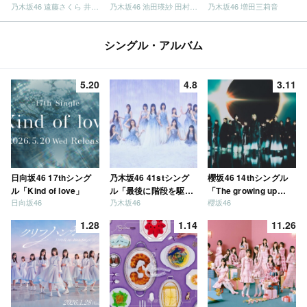
乃木坂46 遠藤さくら 井上和 / 日向坂46 小坂菜緒
乃木坂46 池田瑛紗 田村真佑
乃木坂46 増田三莉音
シングル・アルバム
5.20
4.8
3.11
日向坂46 17thシング
乃木坂46 41stシング
櫻坂46 14thシングル
ル「Kind of love」
ル「最後に階段を駆け
「The growing up
日向坂46
乃木坂46
櫻坂46
上がったのはいつ
train」
だ？」
1.28
1.14
11.26