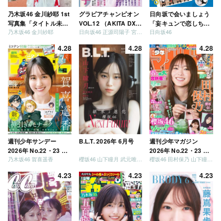
乃木坂46 金川紗耶 1st
グラビアチャンピオン
日向坂で会いましょう
写真集「タイトル未
VOL.12 （AKITA DXシ
「妄キュンで恋しちゃ
乃木坂46 金川紗耶
日向坂46 正源司陽子 宮地すみれ
日向坂46
定」
リーズ）
いましょう」「どっち
が強いか決めましょ
4.28
4.28
4.28
う」「ご褒美でロケし
ましょう」「フレンド
リーになりましょう」
「笑って卒業を祝いま
しょう」 [Blu-ray]
週刊少年サンデー
B.L.T. 2026年 6月号
週刊少年マガジン
2026年 No.22・23 合
2026年 No.22・23 合
乃木坂46 賀喜遥香
櫻坂46 山下瞳月 武元唯衣 / 乃木坂46 海邉朱莉
櫻坂46 田村保乃 山下瞳月 山川宇衣
併号
併号
4.23
4.23
4.23