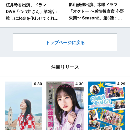
影山優佳出演、木曜ドラマ
桜井玲香出演、ドラマ
「オクトー 〜感情捜査官 心野
DiVE「つづ井さん」第2話：
朱梨〜 Season2」第3話：サ
推しにお金を使わせてくれ
レ妻が夫に見せる【恐れ】の
【2024.10.17 24:59〜 読売テ
理由【2024.10.17 23:59〜 日
レビ】
本テレビ】
トップページに戻る
注目リリース
6.30
4.30
4.29