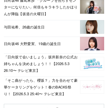
日向坂46 藤嶌果歩 「グループを照らすセン
ターになりたい」何倍もキラキラしたかほり
んが降臨【坂道の火曜日】
与田祐希、26歳の誕生日
日向坂46 大野愛実、19歳の誕生日
「日向坂で会いましょう」坂井新奈の公式お
姉ちゃんを決めましょう！！【2026.5.3
26:10〜 テレビ東京】
「そこ曲がったら、櫻坂？」力を合わせて豪
華ケータリングをゲット！春のBACKS祭
り！【2026.5.3 25:40〜 テレビ東京】