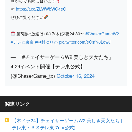
今からでも間に合います
☞
https://t.co/ZLWWbWG4eO
ぜひご覧ください
第5話の放送は10/17(木)深夜24:30〜
#ChaserGameW2
#テレビ東京
#中村ゆりか
pic.twitter.com/eOsfN8LdwJ
— 「#チェイサーゲームW2 美しき天女たち」
4.29イベント開催【テレ東公式】
(@ChaserGame_tx)
October 16, 2024
関連リンク
【木ドラ24】チェイサーゲームW2 美しき天女たち |
テレ東・ＢＳテレ東 7ch(公式)