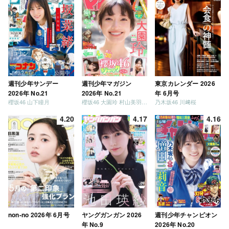
週刊少年サンデー
週刊少年マガジン
東京カレンダー 2026
2026年 No.21
2026年 No.21
年 6月号
櫻坂46 山下瞳月
櫻坂46 大園玲 村山美羽 稲熊ひな
乃木坂46 川﨑桜
4.20
4.17
4.16
non-no 2026年 6月号
ヤングガンガン 2026
週刊少年チャンピオン
年 No.9
2026年 No.20