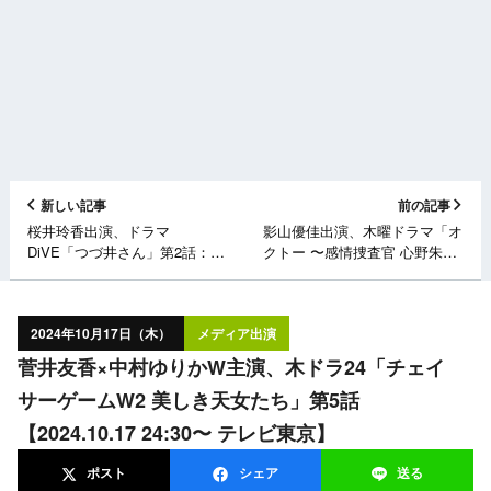
新しい記事
前の記事
桜井玲香出演、ドラマ
影山優佳出演、木曜ドラマ「オ
DiVE「つづ井さん」第2話：推
クトー 〜感情捜査官 心野朱
しにお金を使わせてくれ
梨〜 Season2」第3話：サレ妻
【2024.10.17 24:59〜 読売テレ
が夫に見せる【恐れ】の理由
ビ】
【2024.10.17 23:59〜 日本テレ
2024年10月17日（木）
メディア出演
ビ】
菅井友香×中村ゆりかW主演、木ドラ24「チェイ
サーゲームW2 美しき天女たち」第5話
【2024.10.17 24:30〜 テレビ東京】
ポスト
シェア
送る