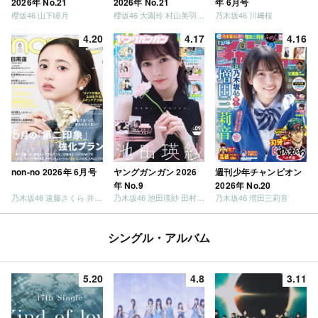
2026年 No.21
2026年 No.21
年 6月号
櫻坂46 山下瞳月
櫻坂46 大園玲 村山美羽 稲熊ひな
乃木坂46 川﨑桜
4.20
4.17
4.16
non-no 2026年 6月号
ヤングガンガン 2026
週刊少年チャンピオン
年 No.9
2026年 No.20
乃木坂46 遠藤さくら 井上和 / 日向坂46 小坂菜緒
乃木坂46 池田瑛紗 田村真佑
乃木坂46 増田三莉音
シングル・アルバム
5.20
4.8
3.11