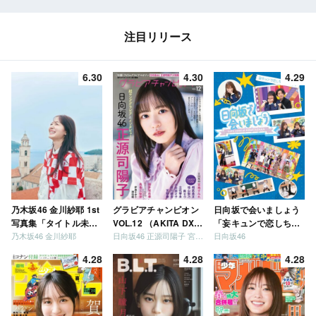
注目リリース
6.30
4.30
4.29
乃木坂46 金川紗耶 1st
グラビアチャンピオン
日向坂で会いましょう
写真集「タイトル未
VOL.12 （AKITA DXシ
「妄キュンで恋しちゃ
乃木坂46 金川紗耶
日向坂46 正源司陽子 宮地すみれ
日向坂46
定」
リーズ）
いましょう」「どっち
が強いか決めましょ
4.28
4.28
4.28
う」「ご褒美でロケし
ましょう」「フレンド
リーになりましょう」
「笑って卒業を祝いま