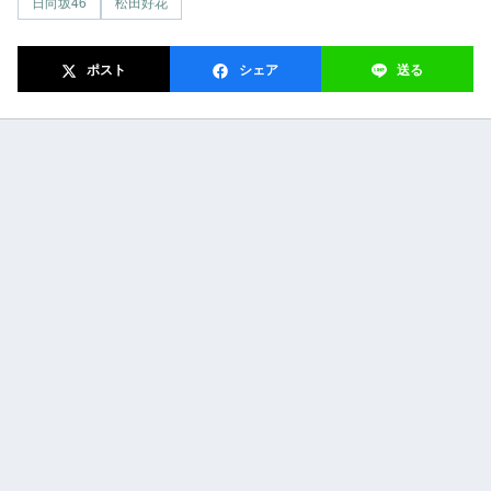
日向坂46
松田好花
ポスト
シェア
送る