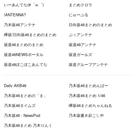
いーあんてな(#゜ｗ゜)
まとめクロラ
!ANTENNA?
にゅーぷる
乃木坂46アンテナ
日向坂46まとめのまとめ
欅坂/日向坂46まとめのまとめ
ぷぅアンテナ
坂道46まとめのまとめ
坂道46アンテナ
坂道46NEWSポータル
坂道ガールズ
坂道46ぽこぽこあんてな
坂道グループアンテナ
Daily AKB48
乃木坂46まとめんばー
乃木坂46まとめの「ま」
乃木坂46まとめ 1/46
乃木坂46タイムズ
欅坂46まとめちゃんねる
乃木坂46 - NewsPod
乃木坂書き起こし中
乃木坂46まとめ 乃木りんく