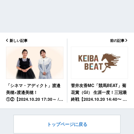
新しい記事
前の記事
菅井友香MC「競馬BEAT」菊
「シネマ・アディクト」渡邉
花賞（GI） 生涯一度！三冠最
美穂×渡邉美穂！
終戦【2024.10.20 14:40〜 関
①②【2024.10.20 17:30～ /
西テレビ】
23:55〜 BSテレ東】
トップページに戻る