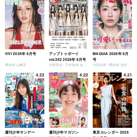
ViVi 2026年 6月号
アップトゥボーイ
MAQUIA 2026年 6月
vol.362 2026年 6月号
号
櫻坂46 山﨑天
生駒里奈 / 乃木坂46 金川紗耶 森平麗心
与田祐希 / 櫻坂46 浅井恋乃未
4.22
4.22
4.21
週刊少年サンデー
週刊少年マガジン
東京カレンダー 2026