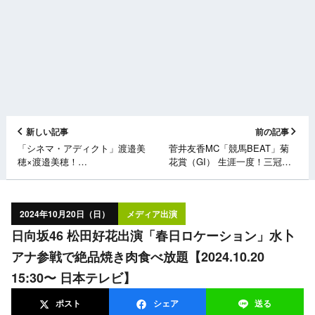
新しい記事
前の記事
「シネマ・アディクト」渡邉美
菅井友香MC「競馬BEAT」菊
穂×渡邉美穂！
花賞（GI） 生涯一度！三冠最
①②【2024.10.20 17:30～ /
終戦【2024.10.20 14:40〜 関西
23:55〜 BSテレ東】
テレビ】
2024年10月20日（日）
メディア出演
日向坂46 松田好花出演「春日ロケーション」水卜
アナ参戦で絶品焼き肉食べ放題【2024.10.20
15:30〜 日本テレビ】
ポスト
シェア
送る