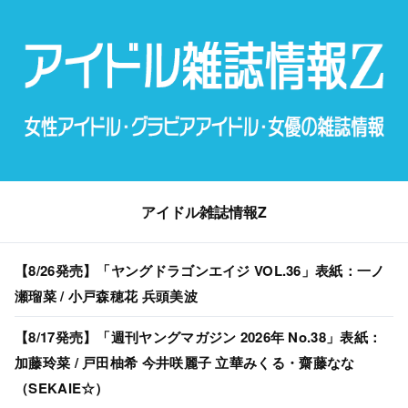
アイドル雑誌情報Z
【8/26発売】「ヤングドラゴンエイジ VOL.36」表紙：一ノ
瀬瑠菜 / 小戸森穂花 兵頭美波
【8/17発売】「週刊ヤングマガジン 2026年 No.38」表紙：
加藤玲菜 / 戸田柚希 今井咲麗子 立華みくる・齋藤なな
（SEKAIE☆）