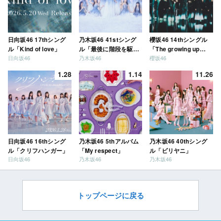
日向坂46 17thシング
乃木坂46 41stシング
櫻坂46 14thシングル
ル「Kind of love」
ル「最後に階段を駆け
「The growing up
日向坂46
乃木坂46
櫻坂46
上がったのはいつ
train」
だ？」
1.28
1.14
11.26
日向坂46 16thシング
乃木坂46 5thアルバム
乃木坂46 40thシング
ル「クリフハンガー」
「My respect」
ル「ビリヤニ」
日向坂46
乃木坂46
乃木坂46
トップページに戻る