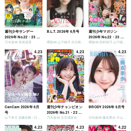
しょう」 [Blu-ray]
週刊少年サンデー
B.L.T. 2026年 6月号
週刊少年マガジン
2026年 No.22・23 合
2026年 No.22・23 合
乃木坂46 賀喜遥香
櫻坂46 山下瞳月 武元唯衣 / 乃木坂46 海邉朱莉
櫻坂46 田村保乃 山下瞳月 山川宇衣
併号
併号
4.23
4.23
4.23
CanCam 2026年 6月
週刊少年チャンピオン
BRODY 2026年 6月号
号
2026年 No.21・22 合
山下美月 加藤史帆 / 日向坂46 大野愛実
乃木坂46 五百城茉央
日向坂46 藤嶌果歩 片山紗希 松尾桜 金村美玖 髙橋未来虹
併号
4.23
4.23
4.22