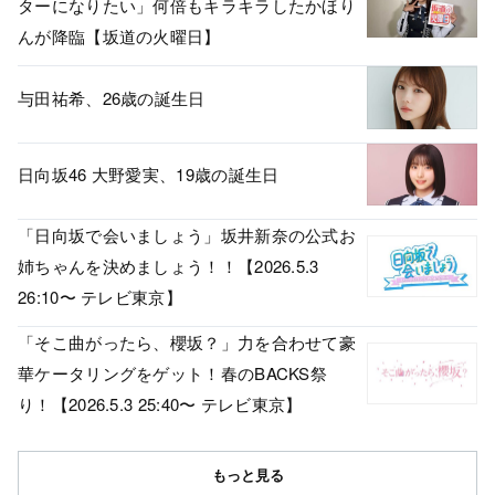
ターになりたい」何倍もキラキラしたかほり
んが降臨【坂道の火曜日】
与田祐希、26歳の誕生日
日向坂46 大野愛実、19歳の誕生日
「日向坂で会いましょう」坂井新奈の公式お
姉ちゃんを決めましょう！！【2026.5.3
26:10〜 テレビ東京】
「そこ曲がったら、櫻坂？」力を合わせて豪
華ケータリングをゲット！春のBACKS祭
り！【2026.5.3 25:40〜 テレビ東京】
もっと見る