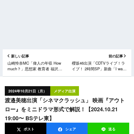
新しい記事
前の記事
山崎怜奈MC「偉人の年収 How
櫻坂46出演「CDTVライブ！ラ
much？」思想家 教育者 福沢諭
イブ！ 2時間SP」新曲「I want
吉【2024.10.21 19:30〜 NHK E
tomorrow to come」フルサイズ
テレ】
TV初披露！【2024.10.21
19:00〜 TBS】
2024年10月21日（月）
メディア出演
渡邉美穂出演「シネマクラッシュ」 映画『アウト
ロー』をミニドラマ形式で解説！【2024.10.21
19:00〜 BSテレ東】
ポスト
シェア
送る