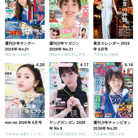
週刊少年サンデー
週刊少年マガジン
東京カレンダー 2026
2026年 No.21
2026年 No.21
年 6月号
櫻坂46 山下瞳月
櫻坂46 大園玲 村山美羽 稲熊ひな
乃木坂46 川﨑桜
4.20
4.17
4.16
non-no 2026年 6月号
ヤングガンガン 2026
週刊少年チャンピオン
年 No.9
2026年 No.20
乃木坂46 遠藤さくら 井上和 / 日向坂46 小坂菜緒
乃木坂46 池田瑛紗 田村真佑
乃木坂46 増田三莉音