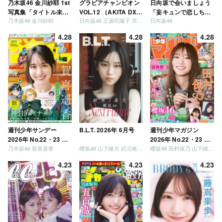
乃木坂46 金川紗耶 1st
グラビアチャンピオン
日向坂で会いましょう
写真集「タイトル未
VOL.12 （AKITA DXシ
「妄キュンで恋しちゃ
乃木坂46 金川紗耶
日向坂46 正源司陽子 宮地すみれ
日向坂46
定」
リーズ）
いましょう」「どっち
が強いか決めましょ
4.28
4.28
4.28
う」「ご褒美でロケし
ましょう」「フレンド
リーになりましょう」
「笑って卒業を祝いま
しょう」 [Blu-ray]
週刊少年サンデー
B.L.T. 2026年 6月号
週刊少年マガジン
2026年 No.22・23 合
2026年 No.22・23 合
乃木坂46 賀喜遥香
櫻坂46 山下瞳月 武元唯衣 / 乃木坂46 海邉朱莉
櫻坂46 田村保乃 山下瞳月 山川宇衣
併号
併号
4.23
4.23
4.23