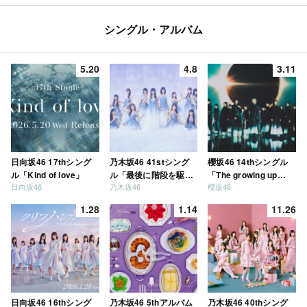
シングル・アルバム
5.20
4.8
3.11
日向坂46 17thシング
乃木坂46 41stシング
櫻坂46 14thシングル
ル「Kind of love」
ル「最後に階段を駆け
「The growing up
日向坂46
乃木坂46
櫻坂46
上がったのはいつ
train」
だ？」
1.28
1.14
11.26
日向坂46 16thシング
乃木坂46 5thアルバム
乃木坂46 40thシング