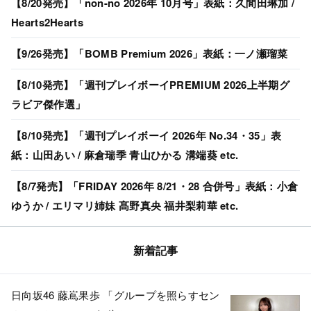
【8/20発売】「non-no 2026年 10月号」表紙：久間田琳加 /
Hearts2Hearts
【9/26発売】「BOMB Premium 2026」表紙：一ノ瀬瑠菜
【8/10発売】「週刊プレイボーイPREMIUM 2026上半期グ
ラビア傑作選」
【8/10発売】「週刊プレイボーイ 2026年 No.34・35」表
紙：山田あい / 麻倉瑞季 青山ひかる 溝端葵 etc.
【8/7発売】「FRIDAY 2026年 8/21・28 合併号」表紙：小倉
ゆうか / エリマリ姉妹 髙野真央 福井梨莉華 etc.
新着記事
日向坂46 藤嶌果歩 「グループを照らすセン