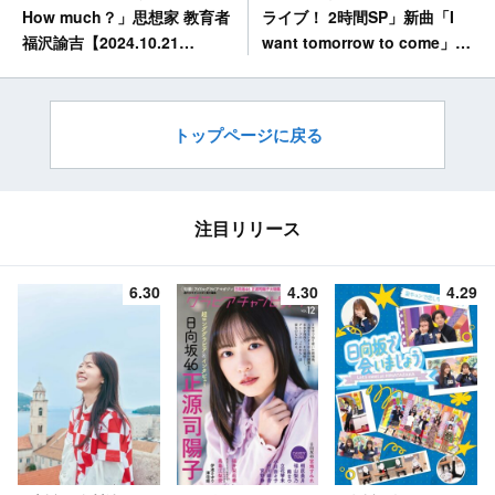
ライブ！ 2時間SP」新曲「I
How much？」思想家 教育者
want tomorrow to come」フ
福沢諭吉【2024.10.21
ルサイズTV初披露！
19:30〜 NHK Eテレ】
【2024.10.21 19:00〜 TBS】
トップページに戻る
注目リリース
6.30
4.30
4.29