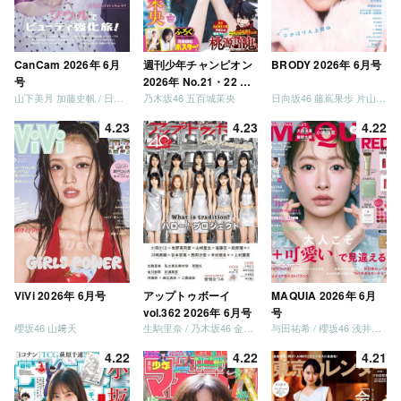
CanCam 2026年 6月
週刊少年チャンピオン
BRODY 2026年 6月号
号
2026年 No.21・22 合
山下美月 加藤史帆 / 日向坂46 大野愛実
乃木坂46 五百城茉央
日向坂46 藤嶌果歩 片山紗希 松尾桜 金村美玖 髙橋未来虹
併号
4.23
4.23
4.22
ViVi 2026年 6月号
アップトゥボーイ
MAQUIA 2026年 6月
vol.362 2026年 6月号
号
櫻坂46 山﨑天
生駒里奈 / 乃木坂46 金川紗耶 森平麗心
与田祐希 / 櫻坂46 浅井恋乃未
4.22
4.22
4.21