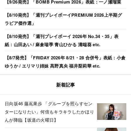
【9/26発売】「BOMB Premium 2026」表紙：一ノ瀬瑠菜
【8/10発売】「週刊プレイボーイPREMIUM 2026上半期グ
ラビア傑作選」
【8/10発売】「週刊プレイボーイ 2026年 No.34・35」表
紙：山田あい / 麻倉瑞季 青山ひかる 溝端葵 etc.
【8/7発売】「FRIDAY 2026年 8/21・28 合併号」表紙：小倉
ゆうか / エリマリ姉妹 髙野真央 福井梨莉華 etc.
新着記事
日向坂46 藤嶌果歩 「グループを照らすセン
ターになりたい」何倍もキラキラしたかほり
んが降臨【坂道の火曜日】