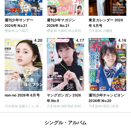
週刊少年サンデー
週刊少年マガジン
東京カレンダー 2026
2026年 No.21
2026年 No.21
年 6月号
櫻坂46 山下瞳月
櫻坂46 大園玲 村山美羽 稲熊ひな
乃木坂46 川﨑桜
4.20
4.17
4.16
non-no 2026年 6月号
ヤングガンガン 2026
週刊少年チャンピオン
年 No.9
2026年 No.20
乃木坂46 遠藤さくら 井上和 / 日向坂46 小坂菜緒
乃木坂46 池田瑛紗 田村真佑
乃木坂46 増田三莉音
シングル・アルバム