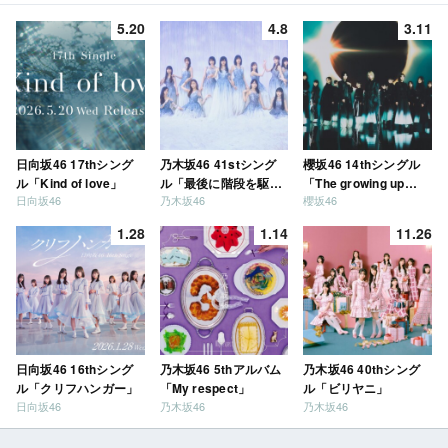
5.20
4.8
3.11
日向坂46 17thシング
乃木坂46 41stシング
櫻坂46 14thシングル
ル「Kind of love」
ル「最後に階段を駆け
「The growing up
日向坂46
乃木坂46
櫻坂46
上がったのはいつ
train」
だ？」
1.28
1.14
11.26
日向坂46 16thシング
乃木坂46 5thアルバム
乃木坂46 40thシング
ル「クリフハンガー」
「My respect」
ル「ビリヤニ」
日向坂46
乃木坂46
乃木坂46