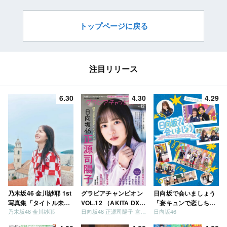
トップページに戻る
注目リリース
6.30
4.30
4.29
乃木坂46 金川紗耶 1st
グラビアチャンピオン
日向坂で会いましょう
写真集「タイトル未
VOL.12 （AKITA DXシ
「妄キュンで恋しちゃ
乃木坂46 金川紗耶
日向坂46 正源司陽子 宮地すみれ
日向坂46
定」
リーズ）
いましょう」「どっち
が強いか決めましょ