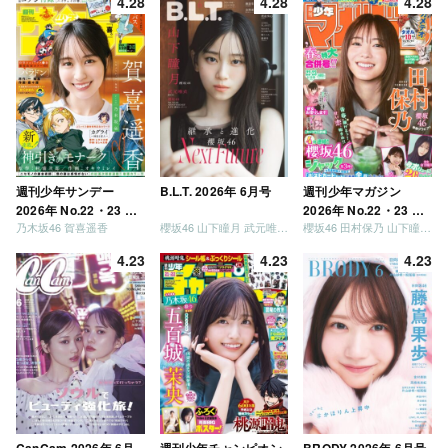
4.28
4.28
4.28
う」「ご褒美でロケし
ましょう」「フレンド
リーになりましょう」
「笑って卒業を祝いま
しょう」 [Blu-ray]
週刊少年サンデー
B.L.T. 2026年 6月号
週刊少年マガジン
2026年 No.22・23 合
2026年 No.22・23 合
乃木坂46 賀喜遥香
櫻坂46 山下瞳月 武元唯衣 / 乃木坂46 海邉朱莉
櫻坂46 田村保乃 山下瞳月 山川宇衣
併号
併号
4.23
4.23
4.23