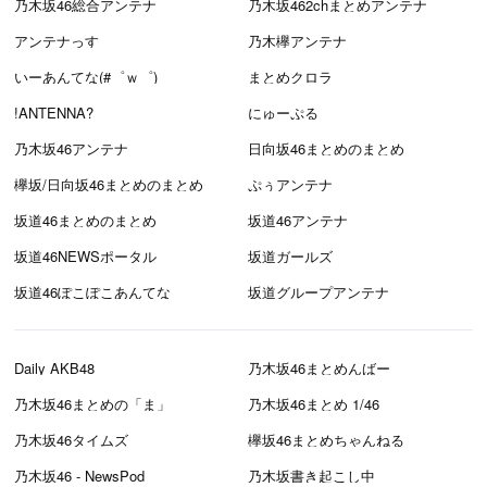
乃木坂46総合アンテナ
乃木坂462chまとめアンテナ
アンテナっす
乃木欅アンテナ
いーあんてな(#゜ｗ゜)
まとめクロラ
!ANTENNA?
にゅーぷる
乃木坂46アンテナ
日向坂46まとめのまとめ
欅坂/日向坂46まとめのまとめ
ぷぅアンテナ
坂道46まとめのまとめ
坂道46アンテナ
坂道46NEWSポータル
坂道ガールズ
坂道46ぽこぽこあんてな
坂道グループアンテナ
Daily AKB48
乃木坂46まとめんばー
乃木坂46まとめの「ま」
乃木坂46まとめ 1/46
乃木坂46タイムズ
欅坂46まとめちゃんねる
乃木坂46 - NewsPod
乃木坂書き起こし中