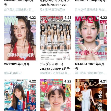
CanCam 2026年 6月
週刊少年チャンピオン
BRODY 2026年 6月号
号
2026年 No.21・22 合
山下美月 加藤史帆 / 日向坂46 大野愛実
乃木坂46 五百城茉央
日向坂46 藤嶌果歩 片山紗希 松尾桜 金村美玖 髙橋未来虹
併号
4.23
4.23
4.22
ViVi 2026年 6月号
アップトゥボーイ
MAQUIA 2026年 6月
vol.362 2026年 6月号
号
櫻坂46 山﨑天
生駒里奈 / 乃木坂46 金川紗耶 森平麗心
与田祐希 / 櫻坂46 浅井恋乃未
4.22
4.22
4.21