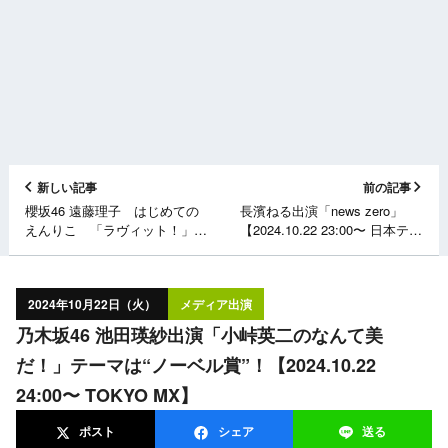
新しい記事
前の記事
櫻坂46 遠藤理子 はじめての
長濱ねる出演「news zero」
えんりこ 「ラヴィット！」レ
【2024.10.22 23:00〜 日本テレ
ギュラー、三期生新曲でセン
ビ】
ター【坂道の火曜日】
2024年10月22日（火）
メディア出演
乃木坂46 池田瑛紗出演「小峠英二のなんて美
だ！」テーマは“ノーベル賞”！【2024.10.22
24:00〜 TOKYO MX】
ポスト
シェア
送る