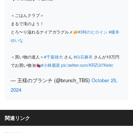
＜ごはんクラブ＞
まるで滝のよう！
とろ〜り溢れるナイアガラグルメ
#3時のヒロイン
#榎本
ゆいな
＜買い物の達人＞
#千葉雄大
さん
#白石麻衣
さんが10万円
でお買い物
#小林麗菜
pic.twitter.com/KRZUi7Ke9c
— 王様のブランチ (@brunch_TBS)
October 25,
2024
関連リンク