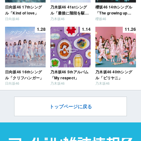
日向坂46 17thシング
乃木坂46 41stシング
櫻坂46 14thシングル
ル「Kind of love」
ル「最後に階段を駆け
「The growing up
日向坂46
乃木坂46
櫻坂46
上がったのはいつ
train」
だ？」
1.28
1.14
11.26
日向坂46 16thシング
乃木坂46 5thアルバム
乃木坂46 40thシング
ル「クリフハンガー」
「My respect」
ル「ビリヤニ」
日向坂46
乃木坂46
乃木坂46
トップページに戻る