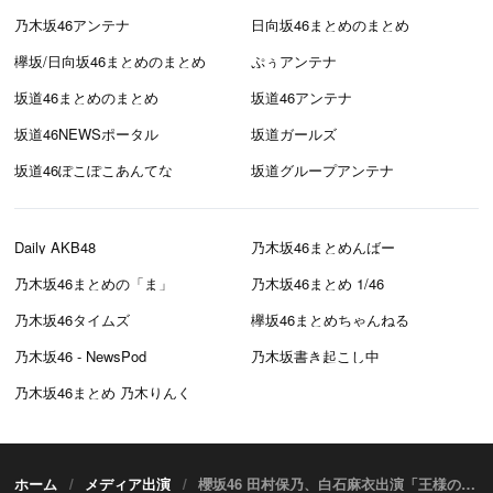
乃木坂46アンテナ
日向坂46まとめのまとめ
欅坂/日向坂46まとめのまとめ
ぷぅアンテナ
坂道46まとめのまとめ
坂道46アンテナ
坂道46NEWSポータル
坂道ガールズ
坂道46ぽこぽこあんてな
坂道グループアンテナ
Daily AKB48
乃木坂46まとめんばー
乃木坂46まとめの「ま」
乃木坂46まとめ 1/46
乃木坂46タイムズ
欅坂46まとめちゃんねる
乃木坂46 - NewsPod
乃木坂書き起こし中
乃木坂46まとめ 乃木りんく
ホーム
メディア出演
櫻坂46 田村保乃、白石麻衣出演「王様のブランチ」【2024.10.26 9:30〜 TBS】