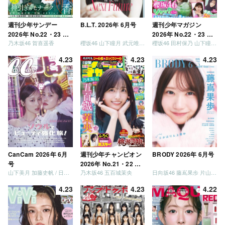
週刊少年サンデー
B.L.T. 2026年 6月号
週刊少年マガジン
2026年 No.22・23 合
2026年 No.22・23 合
乃木坂46 賀喜遥香
櫻坂46 山下瞳月 武元唯衣 / 乃木坂46 海邉朱莉
櫻坂46 田村保乃 山下瞳月 山川宇衣
併号
併号
4.23
4.23
4.23
CanCam 2026年 6月
週刊少年チャンピオン
BRODY 2026年 6月号
号
2026年 No.21・22 合
山下美月 加藤史帆 / 日向坂46 大野愛実
乃木坂46 五百城茉央
日向坂46 藤嶌果歩 片山紗希 松尾桜 金村美玖 髙橋未来虹
併号
4.23
4.23
4.22