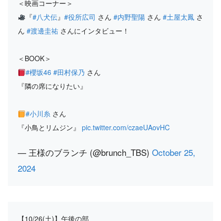
＜映画コーナー＞
『
#八犬伝
』
#役所広司
さん
#内野聖陽
さん
#土屋太鳳
さ
ん
#渡邊圭祐
さんにインタビュー！
＜BOOK＞
#櫻坂46
#田村保乃
さん
『隣の席になりたい』
#小川糸
さん
『小鳥とリムジン』
pic.twitter.com/czaeUAovHC
— 王様のブランチ (@brunch_TBS)
October 25,
2024
【10/26(土)】午後の部