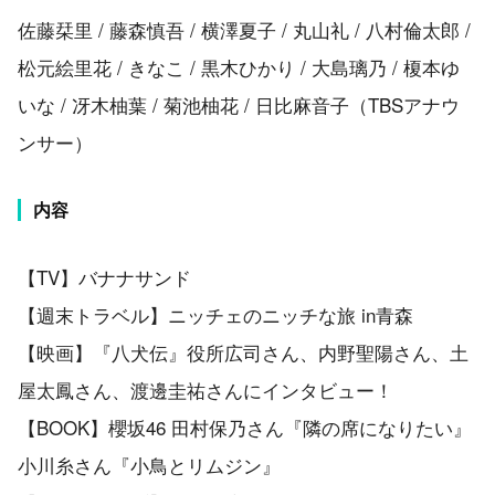
佐藤栞里 / 藤森慎吾 / 横澤夏子 / 丸山礼 / 八村倫太郎 /
松元絵里花 / きなこ / 黒木ひかり / 大島璃乃 / 榎本ゆ
いな / 冴木柚葉 / 菊池柚花 / 日比麻音子（TBSアナウ
ンサー）
内容
【TV】バナナサンド
【週末トラベル】ニッチェのニッチな旅 in青森
【映画】『八犬伝』役所広司さん、内野聖陽さん、土
屋太鳳さん、渡邊圭祐さんにインタビュー！
【BOOK】櫻坂46 田村保乃さん『隣の席になりたい』
小川糸さん『小鳥とリムジン』