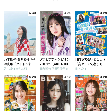
6.30
4.30
4.29
乃木坂46 金川紗耶 1st
グラビアチャンピオン
日向坂で会いましょう
写真集「タイトル未
VOL.12 （AKITA DXシ
「妄キュンで恋しちゃ
乃木坂46 金川紗耶
日向坂46 正源司陽子 宮地すみれ
日向坂46
定」
リーズ）
いましょう」「どっち
が強いか決めましょ
4.28
4.28
4.28
う」「ご褒美でロケし
ましょう」「フレンド
リーになりましょう」
「笑って卒業を祝いま
しょう」 [Blu-ray]