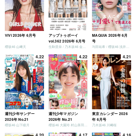
ViVi 2026年 6月号
アップトゥボーイ
MAQUIA 2026年 6月
vol.362 2026年 6月号
号
櫻坂46 山﨑天
生駒里奈 / 乃木坂46 金川紗耶 森平麗心
与田祐希 / 櫻坂46 浅井恋乃未
4.22
4.22
4.21
週刊少年サンデー
週刊少年マガジン
東京カレンダー 2026
2026年 No.21
2026年 No.21
年 6月号
櫻坂46 山下瞳月
櫻坂46 大園玲 村山美羽 稲熊ひな
乃木坂46 川﨑桜
4.20
4.17
4.16