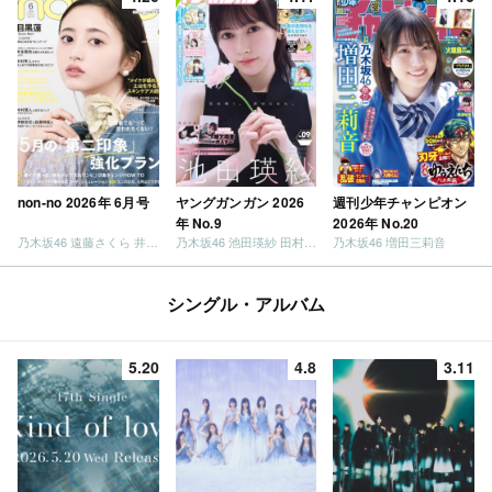
non-no 2026年 6月号
ヤングガンガン 2026
週刊少年チャンピオン
年 No.9
2026年 No.20
乃木坂46 遠藤さくら 井上和 / 日向坂46 小坂菜緒
乃木坂46 池田瑛紗 田村真佑
乃木坂46 増田三莉音
シングル・アルバム
5.20
4.8
3.11