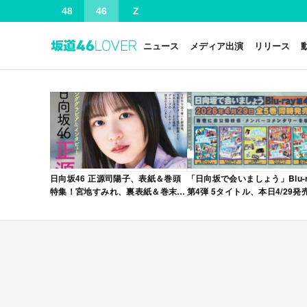
48
46
Z
ニュース
メディア出演
リリース
日向坂46 正源司陽子、表紙＆巻頭
「日向坂で会いましょう」Blu-r
特集！宮地すみれ、裏表紙＆巻末特
第4弾 5タイトル、本日4/29発
集！「グラビアチャンピオン
VOL.12」本日4/30発売！