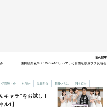
前の記事
りみ
生田絵梨花MC「Venue101」ハマいく新曲初披露プチ反省会
【2024.10.26 23:00〜 NHK総
伊藤理々杏
林瑠奈
黒見明香
奥田いろは
岡本姫奈
ャンネル1】