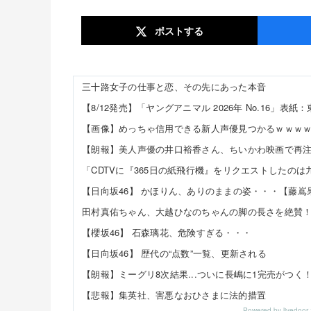
ポスト
する
三十路女子の仕事と恋、その先にあった本音
【画像】めっちゃ信用できる新人声優見つかるｗｗｗ
【櫻坂46】 石森璃花、危険すぎる・・・
【日向坂46】 歴代の“点数”一覧、更新される
【朗報】ミーグリ8次結果...ついに長嶋に1完売がつく
【悲報】集英社、害悪なおひさまに法的措置
Powered by livedo