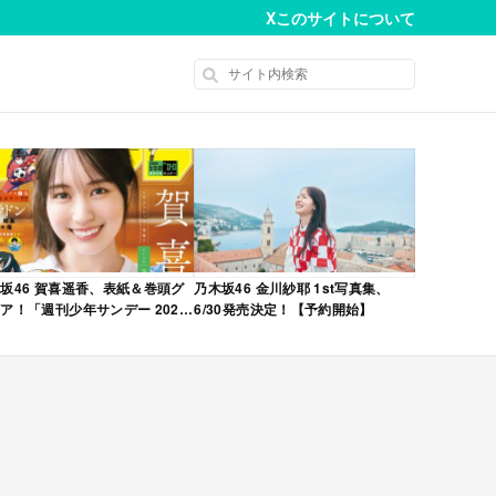
X
このサイトについて
坂46 賀喜遥香、表紙＆巻頭グ
乃木坂46 金川紗耶 1st写真集、
ア！「週刊少年サンデー 2026
6/30発売決定！【予約開始】
No.22・23 合併号」本日4/28発
！