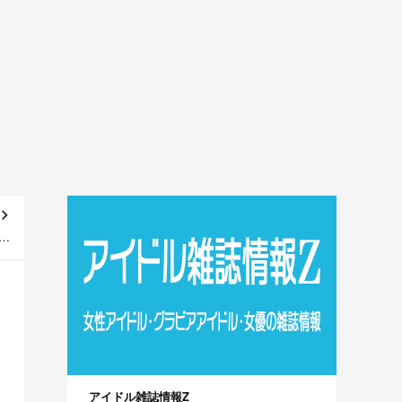
！
合】
アイドル雑誌情報Z