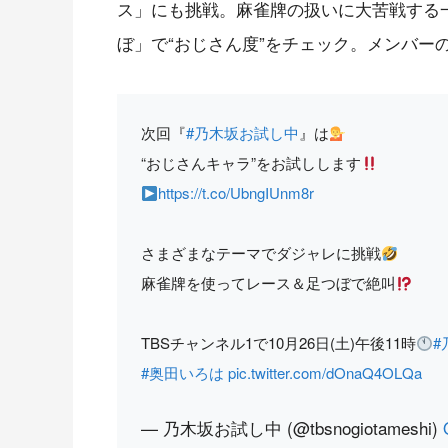
ス」にも挑戦。麻雀牌の扱いに大苦戦する
ぼ」で“おじさん度”をチェック。メンバー
次回『
#乃木坂お試し中
』は
“おじさんキャラ”をお試しします
https://t.co/UbngIUnm8r
さまざまなテーマでダジャレに挑戦
麻雀牌を使ってレース＆足つぼで絶叫
TBSチャンネル1で10月26日(土)午後11時
#
#奥田いろは
pic.twitter.com/dOnaQ4OLQa
— 乃木坂お試し中 (@tbsnogiotameshi)