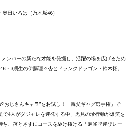
奥田いろは（乃木坂46）
戦！メンバーの新たな才能を発掘し、活躍の場を広げるため
46・3期生の伊藤理々杏とドランクドラゴン・鈴木拓。
“おじさんキャラ”をお試し！「親父ギャグ選手権」で
題で4人がダジャレを連発する中、黒見の珍行動が爆笑を
で持ち、落とさずにコースを駆け抜ける「麻雀牌運びレー