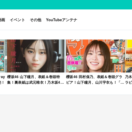
動画
イベント
その他
YouTubeアンテナ
ay
櫻坂46 山下瞳月、表紙＆巻頭特
櫻坂46 田村保乃、表紙＆巻頭グラ
乃木
売！
集！裏表紙は武元唯衣！乃木坂46
ビア！山下瞳月、山川宇衣も！「週
ラビ
海邉朱莉も登場！「B.L.T. 2026年
刊少年マガジン 2026年 No.22・23
年 
6月号」本日4/28発売！
合併号」本日4/28発売！
売