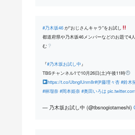
#乃木坂46
が“おじさんキャラ”をお試し
都道府県や乃木坂46メンバーなどのお題で4
む
『
#乃木坂お試し中
』
TBSチャンネル1で10月26日(土)午後11時
https://t.co/UbngIUnm8r
#伊藤理々杏
#鈴木
#林瑠奈
#岡本姫奈
#奥田いろは
pic.twitter.
— 乃木坂お試し中 (@tbsnogiotameshi)