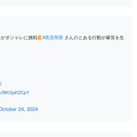
人がダジャレに挑戦
#黒見明香
さんのとある行動が爆笑を生
拓
com/f8KQpK2CpY
October 24, 2024