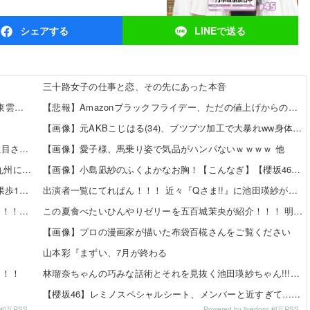
シェア
する
LINEで
送る
三十路女子の仕事と恋、その先にあった本音
【8/12発売】「ヤングアニマル 2026年 No.16」表紙：東雲うみ / 虹咲カリナ
【悲報】Amazonブラックフライデー、ただの値上げからの値下げセールだったｗｗｗ 他
ｗ
【画像】元AKBこじはる(34)、ブツブツ加工で大暴れww身体はめっちゃいいのにな・・・ 他
【朗報】美人声優の井口裕香さん、ちいかわ映画で再注目されるｗｗｗｗ
【画像】愛子様、馬乗り姿で気品がハンパないｗｗｗｗ 他
「CDTVに『365日の紙飛行機』をリクエストしたのは九州に住む中学生」←この事実って結構デカいよな【AKB48】
【画像】小島凪紗のふくよかなお胸！【こんなぎ】【櫻坂46】 他
【日向坂46】 かほりん、ありのままの姿・・・【藤嶌果歩1st写真集】
出演者一覧にてれぱん！！！ 近々『Qさま!!』に池田瑛紗が出演する模様！【乃木坂46】
田村真佑ちゃん、大越ひなのちゃんの脚の長さを絶賛！！！【乃木坂46】
この夏食べたいひんやりゼリーを五百城茉央が紹介！！！ 明日7日の『めざましテレビ』見逃すな！【乃木坂46】
【画像】プロの漫画家が描いた布袋百椛さんをご覧ください
山本彩『まずい、7月が終わる
！！！
林瑠奈ちゃんの巧みな話術とそれを見抜く池田瑛紗ちゃん!!!【乃木坂46】
【櫻坂46】レミノスペシャルシート、メンバーと近すぎて…【全国ツアー2026】
or 相互RSS
Powered by livedoor 相互RSS