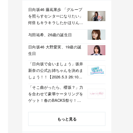
日向坂46 藤嶌果歩 「グループ
を照らすセンターになりたい」
何倍もキラキラしたかほりんが
降臨【坂道の火曜日】
与田祐希、26歳の誕生日
日向坂46 大野愛実、19歳の誕
生日
「日向坂で会いましょう」坂井
新奈の公式お姉ちゃんを決めま
しょう！！【2026.5.3 26:10〜
テレビ東京】
「そこ曲がったら、櫻坂？」力
を合わせて豪華ケータリングを
ゲット！春のBACKS祭り！
【2026.5.3 25:40〜 テレビ東
京】
もっと見る