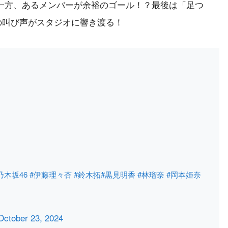
一方、あるメンバーが余裕のゴール！？最後は「足つ
の叫び声がスタジオに響き渡る！
乃木坂46
#伊藤理々杏
#鈴木拓
#黒見明香
#林瑠奈
#岡本姫奈
October 23, 2024