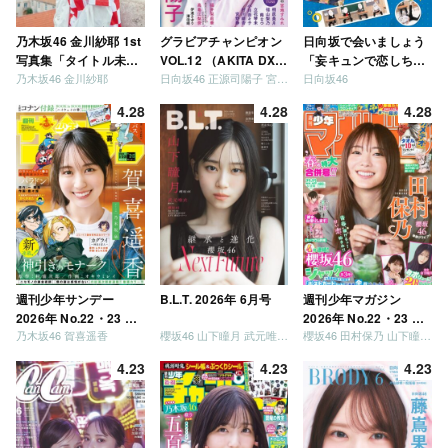
乃木坂46 金川紗耶 1st
グラビアチャンピオン
日向坂で会いましょう
写真集「タイトル未
VOL.12 （AKITA DXシ
「妄キュンで恋しちゃ
乃木坂46 金川紗耶
日向坂46 正源司陽子 宮地すみれ
日向坂46
定」
リーズ）
いましょう」「どっち
が強いか決めましょ
4.28
4.28
4.28
う」「ご褒美でロケし
ましょう」「フレンド
リーになりましょう」
「笑って卒業を祝いま
しょう」 [Blu-ray]
週刊少年サンデー
B.L.T. 2026年 6月号
週刊少年マガジン
2026年 No.22・23 合
2026年 No.22・23 合
乃木坂46 賀喜遥香
櫻坂46 山下瞳月 武元唯衣 / 乃木坂46 海邉朱莉
櫻坂46 田村保乃 山下瞳月 山川宇衣
併号
併号
4.23
4.23
4.23