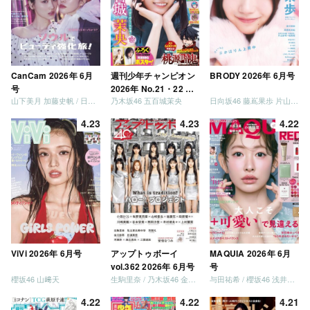
CanCam 2026年 6月
週刊少年チャンピオン
BRODY 2026年 6月号
号
2026年 No.21・22 合
山下美月 加藤史帆 / 日向坂46 大野愛実
乃木坂46 五百城茉央
日向坂46 藤嶌果歩 片山紗希 松尾桜 金村美玖 髙橋未来虹
併号
4.23
4.23
4.22
ViVi 2026年 6月号
アップトゥボーイ
MAQUIA 2026年 6月
vol.362 2026年 6月号
号
櫻坂46 山﨑天
生駒里奈 / 乃木坂46 金川紗耶 森平麗心
与田祐希 / 櫻坂46 浅井恋乃未
4.22
4.22
4.21