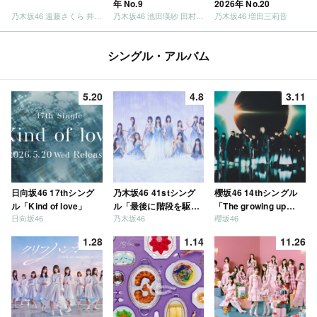
年 No.9
2026年 No.20
乃木坂46 遠藤さくら 井上和 / 日向坂46 小坂菜緒
乃木坂46 池田瑛紗 田村真佑
乃木坂46 増田三莉音
シングル・アルバム
5.20
4.8
3.11
日向坂46 17thシング
乃木坂46 41stシング
櫻坂46 14thシングル
ル「Kind of love」
ル「最後に階段を駆け
「The growing up
日向坂46
乃木坂46
櫻坂46
上がったのはいつ
train」
だ？」
1.28
1.14
11.26