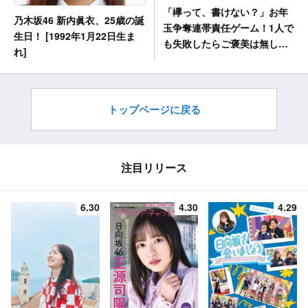
「欅って、書けない？」お年
乃木坂46 新内眞衣、25歳の誕
玉争奪連帯責任ゲーム！1人で
生日！ [1992年1月22日生ま
も失敗したらご褒美は無し！
れ]
[1/22 24:35～]
トップページに戻る
注目リリース
6.30
4.30
4.29