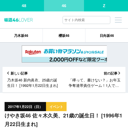
48
46
Z
乃木坂46
櫻坂46
日向坂46
新しい記事
前の記事
乃木坂46 新内眞衣、25歳の誕
「欅って、書けない？」お年玉
生日！ [1992年1月22日生まれ]
争奪連帯責任ゲーム！1人でも
失敗したらご褒美は無し！
[1/22 24:35～]
2017年1月22日（日）
イベント
けやき坂46 佐々木久美、21歳の誕生日！ [1996年1
月22日生まれ]