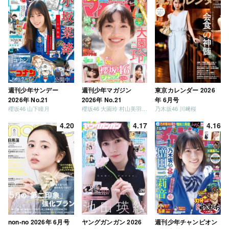
週刊少年サンデー
週刊少年マガジン
東京カレンダー 2026
2026年 No.21
2026年 No.21
年 6月号
櫻坂46 山下瞳月
櫻坂46 大園玲 村山美羽 稲熊ひな
乃木坂46 川﨑桜
4.20
4.17
4.16
non-no 2026年 6月号
ヤングガンガン 2026
週刊少年チャンピオン