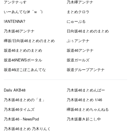
アンテナっす
乃木欅アンテナ
いーあんてな(#゜ｗ゜)
まとめクロラ
!ANTENNA?
にゅーぷる
乃木坂46アンテナ
日向坂46まとめのまとめ
欅坂/日向坂46まとめのまとめ
ぷぅアンテナ
坂道46まとめのまとめ
坂道46アンテナ
坂道46NEWSポータル
坂道ガールズ
坂道46ぽこぽこあんてな
坂道グループアンテナ
Daily AKB48
乃木坂46まとめんばー
乃木坂46まとめの「ま」
乃木坂46まとめ 1/46
乃木坂46タイムズ
欅坂46まとめちゃんねる
乃木坂46 - NewsPod
乃木坂書き起こし中
乃木坂46まとめ 乃木りんく