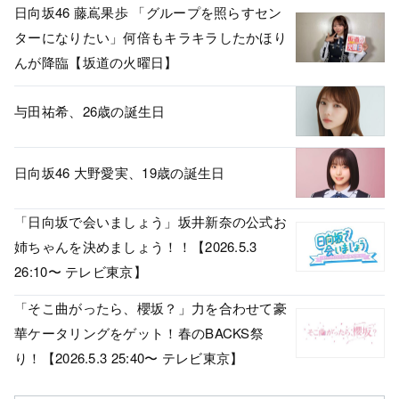
日向坂46 藤嶌果歩 「グループを照らすセン
ターになりたい」何倍もキラキラしたかほり
んが降臨【坂道の火曜日】
与田祐希、26歳の誕生日
日向坂46 大野愛実、19歳の誕生日
「日向坂で会いましょう」坂井新奈の公式お
姉ちゃんを決めましょう！！【2026.5.3
26:10〜 テレビ東京】
「そこ曲がったら、櫻坂？」力を合わせて豪
華ケータリングをゲット！春のBACKS祭
り！【2026.5.3 25:40〜 テレビ東京】