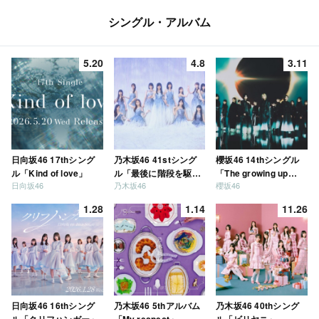
シングル・アルバム
5.20
4.8
3.11
日向坂46 17thシング
乃木坂46 41stシング
櫻坂46 14thシングル
ル「Kind of love」
ル「最後に階段を駆け
「The growing up
日向坂46
乃木坂46
櫻坂46
上がったのはいつ
train」
だ？」
1.28
1.14
11.26
日向坂46 16thシング
乃木坂46 5thアルバム
乃木坂46 40thシング
ル「クリフハンガー」
「My respect」
ル「ビリヤニ」