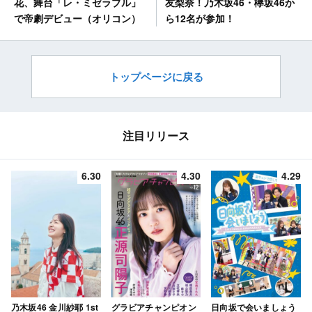
友梨奈！乃木坂46・欅坂46か
花、舞台「レ・ミゼラブル」
ら12名が参加！
で帝劇デビュー（オリコン）
トップページに戻る
注目リリース
6.30
4.30
4.29
乃木坂46 金川紗耶 1st
グラビアチャンピオン
日向坂で会いましょう