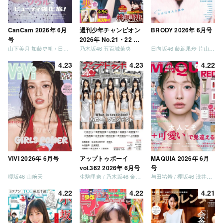
CanCam 2026年 6月
週刊少年チャンピオン
BRODY 2026年 6月号
号
2026年 No.21・22 合
山下美月 加藤史帆 / 日向坂46 大野愛実
乃木坂46 五百城茉央
日向坂46 藤嶌果歩 片山紗希 松尾桜 金村美玖 髙橋未来虹
併号
4.23
4.23
4.22
ViVi 2026年 6月号
アップトゥボーイ
MAQUIA 2026年 6月
vol.362 2026年 6月号
号
櫻坂46 山﨑天
生駒里奈 / 乃木坂46 金川紗耶 森平麗心
与田祐希 / 櫻坂46 浅井恋乃未
4.22
4.22
4.21