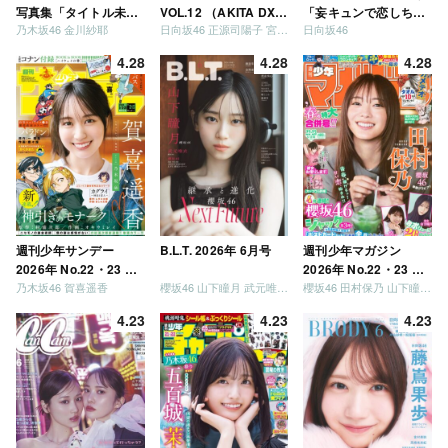
写真集「タイトル未
VOL.12 （AKITA DXシ
「妄キュンで恋しちゃ
乃木坂46 金川紗耶
日向坂46 正源司陽子 宮地すみれ
日向坂46
定」
リーズ）
いましょう」「どっち
が強いか決めましょ
4.28
4.28
4.28
う」「ご褒美でロケし
ましょう」「フレンド
リーになりましょう」
「笑って卒業を祝いま
しょう」 [Blu-ray]
週刊少年サンデー
B.L.T. 2026年 6月号
週刊少年マガジン
2026年 No.22・23 合
2026年 No.22・23 合
乃木坂46 賀喜遥香
櫻坂46 山下瞳月 武元唯衣 / 乃木坂46 海邉朱莉
櫻坂46 田村保乃 山下瞳月 山川宇衣
併号
併号
4.23
4.23
4.23