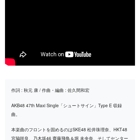
作詞 : 秋元 康 / 作曲・編曲 : 佐久間和宏
AKB48 47th Maxi Single「シュートサイン」Type E 収録
曲。
本楽曲のフロントを固めるのはSKE48 松井珠理奈、HKT48
宮脇咲良、乃木坂46 齋藤飛鳥＆堀 未央奈、そしてセンター