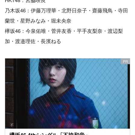
乃木坂46：伊藤万理華・北野日奈子・齋藤飛鳥・寺田
蘭世・星野みなみ・堀未央奈
欅坂46：今泉佑唯・菅井友香・平手友梨奈・渡辺梨
加・渡邉理佐・長濱ねる
欅坂46 4thシングル「不協和音」