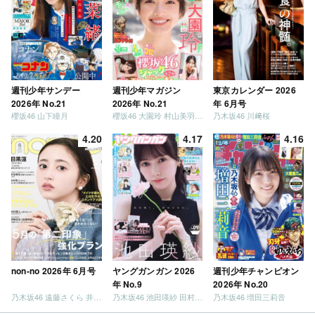
週刊少年サンデー
週刊少年マガジン
東京カレンダー 2026
2026年 No.21
2026年 No.21
年 6月号
櫻坂46 山下瞳月
櫻坂46 大園玲 村山美羽 稲熊ひな
乃木坂46 川﨑桜
4.20
4.17
4.16
non-no 2026年 6月号
ヤングガンガン 2026
週刊少年チャンピオン
年 No.9
2026年 No.20
乃木坂46 遠藤さくら 井上和 / 日向坂46 小坂菜緒
乃木坂46 池田瑛紗 田村真佑
乃木坂46 増田三莉音