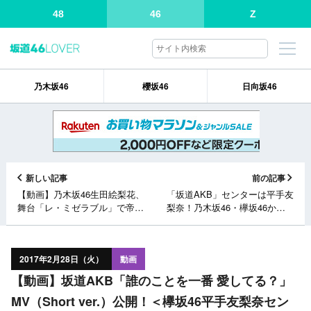
48
46
Z
乃木坂46
櫻坂46
日向坂46
新しい記事
前の記事
【動画】乃木坂46生田絵梨花、
「坂道AKB」センターは平手友
舞台「レ・ミゼラブル」で帝劇
梨奈！乃木坂46・欅坂46から
デビュー（オリコン）
12名が参加！
2017年2月28日（火）
動画
【動画】坂道AKB「誰のことを一番 愛してる？」
MV（Short ver.）公開！＜欅坂46平手友梨奈セン