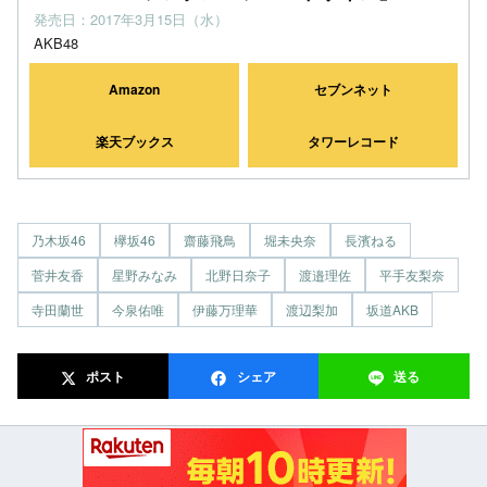
発売日：2017年3月15日（水）
AKB48
Amazon
セブンネット
楽天ブックス
タワーレコード
乃木坂46
欅坂46
齋藤飛鳥
堀未央奈
長濱ねる
菅井友香
星野みなみ
北野日奈子
渡邉理佐
平手友梨奈
寺田蘭世
今泉佑唯
伊藤万理華
渡辺梨加
坂道AKB
ポスト
シェア
送る