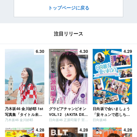
トップページに戻る
注目リリース
6.30
4.30
4.29
乃木坂46 金川紗耶 1st
グラビアチャンピオン
日向坂で会いましょう
写真集「タイトル未
VOL.12 （AKITA DXシ
「妄キュンで恋しちゃ
乃木坂46 金川紗耶
日向坂46 正源司陽子 宮地すみれ
日向坂46
定」
リーズ）
いましょう」「どっち
が強いか決めましょ
4.28
4.28
4.28
う」「ご褒美でロケし