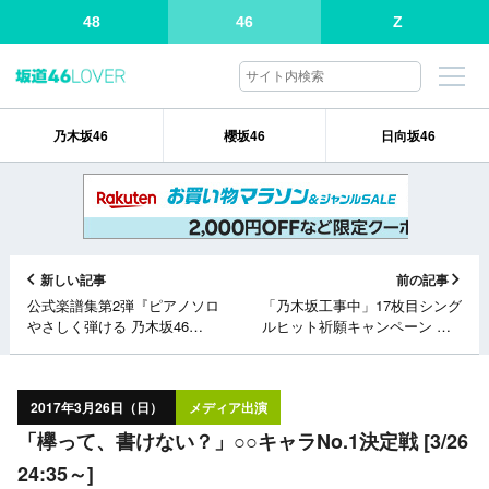
48
46
Z
乃木坂46
櫻坂46
日向坂46
新しい記事
前の記事
公式楽譜集第2弾『ピアノソロ
「乃木坂工事中」17枚目シング
やさしく弾ける 乃木坂46
ルヒット祈願キャンペーン ～
Selection for Piano 「ぐるぐる
完結編～ [3/26 24:00～]
カーテン」〜「インフルエン
サー」』本日発売！
2017年3月26日（日）
メディア出演
「欅って、書けない？」○○キャラNo.1決定戦 [3/26
24:35～]