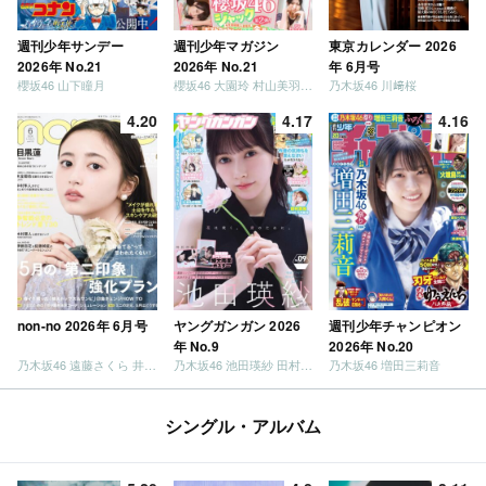
週刊少年サンデー
週刊少年マガジン
東京カレンダー 2026
2026年 No.21
2026年 No.21
年 6月号
櫻坂46 山下瞳月
櫻坂46 大園玲 村山美羽 稲熊ひな
乃木坂46 川﨑桜
4.20
4.17
4.16
non-no 2026年 6月号
ヤングガンガン 2026
週刊少年チャンピオン
年 No.9
2026年 No.20
乃木坂46 遠藤さくら 井上和 / 日向坂46 小坂菜緒
乃木坂46 池田瑛紗 田村真佑
乃木坂46 増田三莉音
シングル・アルバム