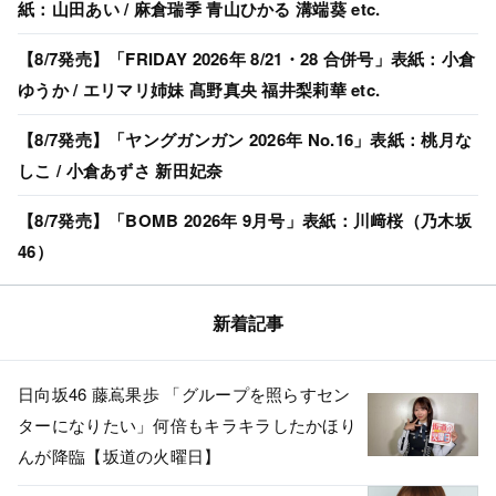
紙：山田あい / 麻倉瑞季 青山ひかる 溝端葵 etc.
【8/7発売】「FRIDAY 2026年 8/21・28 合併号」表紙：小倉
ゆうか / エリマリ姉妹 髙野真央 福井梨莉華 etc.
【8/7発売】「ヤングガンガン 2026年 No.16」表紙：桃月な
しこ / 小倉あずさ 新田妃奈
【8/7発売】「BOMB 2026年 9月号」表紙：川﨑桜（乃木坂
46）
新着記事
日向坂46 藤嶌果歩 「グループを照らすセン
ターになりたい」何倍もキラキラしたかほり
んが降臨【坂道の火曜日】