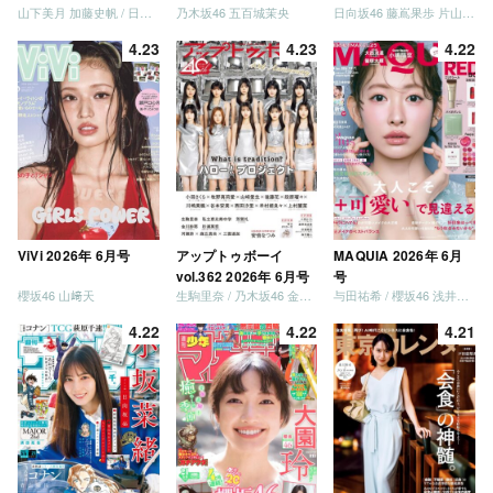
山下美月 加藤史帆 / 日向坂46 大野愛実
乃木坂46 五百城茉央
日向坂46 藤嶌果歩 片山紗希 松尾桜 金村美玖 髙橋未来虹
併号
4.23
4.23
4.22
ViVi 2026年 6月号
アップトゥボーイ
MAQUIA 2026年 6月
vol.362 2026年 6月号
号
櫻坂46 山﨑天
生駒里奈 / 乃木坂46 金川紗耶 森平麗心
与田祐希 / 櫻坂46 浅井恋乃未
4.22
4.22
4.21