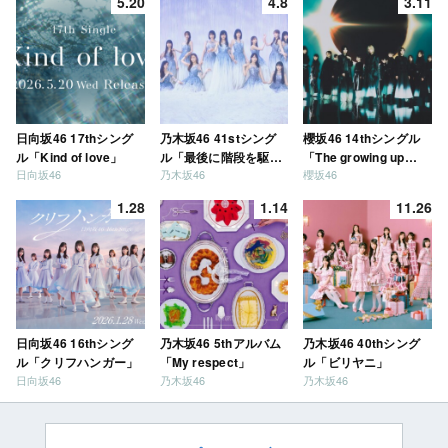
5.20
4.8
3.11
日向坂46 17thシング
乃木坂46 41stシング
櫻坂46 14thシングル
ル「Kind of love」
ル「最後に階段を駆け
「The growing up
日向坂46
乃木坂46
櫻坂46
上がったのはいつ
train」
だ？」
1.28
1.14
11.26
日向坂46 16thシング
乃木坂46 5thアルバム
乃木坂46 40thシング
ル「クリフハンガー」
「My respect」
ル「ビリヤニ」
日向坂46
乃木坂46
乃木坂46