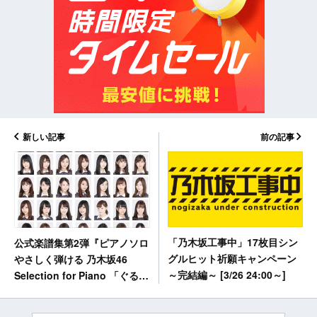
新しい記事
前の記事
「乃木坂工事中」17枚目シン
公式楽譜集第2弾『ピアノソロ
グルヒット祈願キャンペーン
やさしく弾ける 乃木坂46
～完結編～ [3/26 24:00～]
Selection for Piano 「ぐるぐ
るカーテン」〜「インフルエ
ンサー」』本日発売！