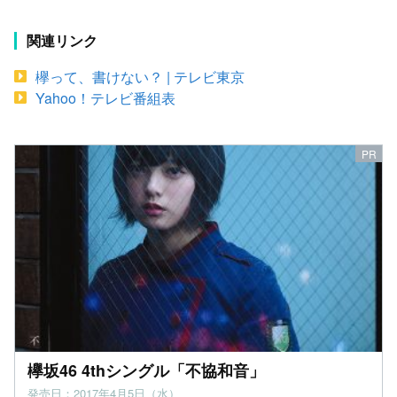
関連リンク
欅って、書けない？ | テレビ東京
Yahoo！テレビ番組表
欅坂46 4thシングル「不協和音」
発売日：2017年4月5日（水）