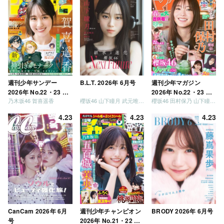
ましょう」「フレンド
リーになりましょう」
「笑って卒業を祝いま
しょう」 [Blu-ray]
週刊少年サンデー
B.L.T. 2026年 6月号
週刊少年マガジン
2026年 No.22・23 合
2026年 No.22・23 合
乃木坂46 賀喜遥香
櫻坂46 山下瞳月 武元唯衣 / 乃木坂46 海邉朱莉
櫻坂46 田村保乃 山下瞳月 山川宇衣
併号
併号
4.23
4.23
4.23
CanCam 2026年 6月
週刊少年チャンピオン
BRODY 2026年 6月号
号
2026年 No.21・22 合