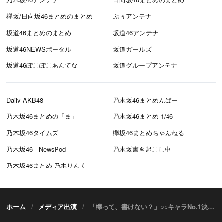
欅坂/日向坂46まとめのまとめ
ぷぅアンテナ
坂道46まとめのまとめ
坂道46アンテナ
坂道46NEWSポータル
坂道ガールズ
坂道46ぽこぽこあんてな
坂道グループアンテナ
Daily AKB48
乃木坂46まとめんばー
乃木坂46まとめの「ま」
乃木坂46まとめ 1/46
乃木坂46タイムズ
欅坂46まとめちゃんねる
乃木坂46 - NewsPod
乃木坂書き起こし中
乃木坂46まとめ 乃木りんく
ホーム
メディア出演
「欅って、書けない？」○○キャラNo.1決定戦 [3/26 24:35～]