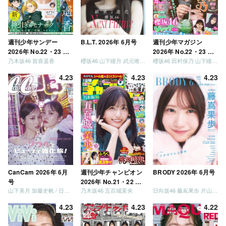
週刊少年サンデー
B.L.T. 2026年 6月号
週刊少年マガジン
2026年 No.22・23 合
2026年 No.22・23 合
乃木坂46 賀喜遥香
櫻坂46 山下瞳月 武元唯衣 / 乃木坂46 海邉朱莉
櫻坂46 田村保乃 山下瞳月 山川宇衣
併号
併号
4.23
4.23
4.23
CanCam 2026年 6月
週刊少年チャンピオン
BRODY 2026年 6月号
号
2026年 No.21・22 合
山下美月 加藤史帆 / 日向坂46 大野愛実
乃木坂46 五百城茉央
日向坂46 藤嶌果歩 片山紗希 松尾桜 金村美玖 髙橋未来虹
併号
4.23
4.23
4.22