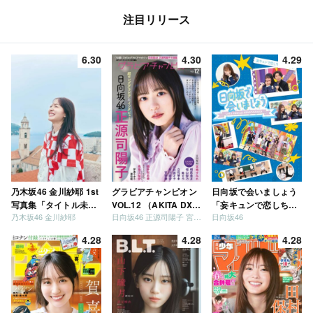
注目リリース
6.30
4.30
4.29
乃木坂46 金川紗耶 1st
グラビアチャンピオン
日向坂で会いましょう
写真集「タイトル未
VOL.12 （AKITA DXシ
「妄キュンで恋しちゃ
乃木坂46 金川紗耶
日向坂46 正源司陽子 宮地すみれ
日向坂46
定」
リーズ）
いましょう」「どっち
が強いか決めましょ
4.28
4.28
4.28
う」「ご褒美でロケし
ましょう」「フレンド
リーになりましょう」
「笑って卒業を祝いま
しょう」 [Blu-ray]