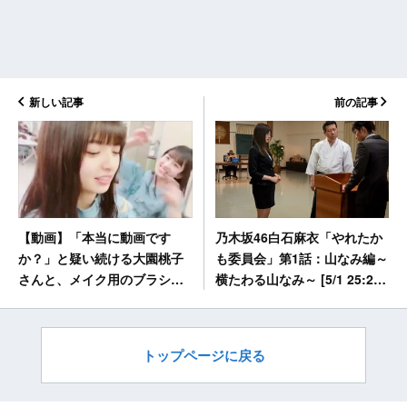
新しい記事
前の記事
乃木坂46白石麻衣「やれたか
【動画】「本当に動画です
も委員会」第1話：山なみ編～
か？」と疑い続ける大園桃子
横たわる山なみ～ [5/1 25:28
さんと、メイク用のブラシで
～]
顔を隠す齋藤飛鳥さん ＜乃木
撮 the MOVIE＞
トップページに戻る