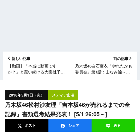
新しい記事
前の記事
【動画】「本当に動画です
乃木坂46白石麻衣「やれたかも
か？」と疑い続ける大園桃子さ
委員会」第1話：山なみ編～横
んと、メイク用のブラシで顔を
たわる山なみ～ [5/1 25:28～]
隠す齋藤飛鳥さん ＜乃木撮 the
MOVIE＞
2018年5月1日（火）
メディア出演
乃木坂46松村沙友理「吉本坂46が売れるまでの全
記録」書類選考結果発表！ [5/1 26:05～]
ポスト
シェア
送る