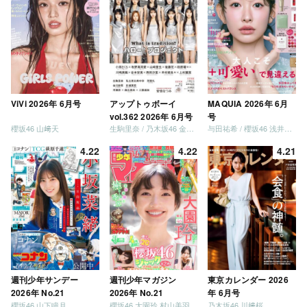
ViVi 2026年 6月号
アップトゥボーイ
MAQUIA 2026年 6月
vol.362 2026年 6月号
号
櫻坂46 山﨑天
生駒里奈 / 乃木坂46 金川紗耶 森平麗心
与田祐希 / 櫻坂46 浅井恋乃未
4.22
4.22
4.21
週刊少年サンデー
週刊少年マガジン
東京カレンダー 2026
2026年 No.21
2026年 No.21
年 6月号
櫻坂46 山下瞳月
櫻坂46 大園玲 村山美羽 稲熊ひな
乃木坂46 川﨑桜