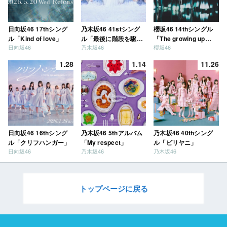
日向坂46 17thシング
乃木坂46 41stシング
櫻坂46 14thシングル
ル「Kind of love」
ル「最後に階段を駆け
「The growing up
日向坂46
乃木坂46
櫻坂46
上がったのはいつ
train」
だ？」
1.28
1.14
11.26
日向坂46 16thシング
乃木坂46 5thアルバム
乃木坂46 40thシング
ル「クリフハンガー」
「My respect」
ル「ビリヤニ」
日向坂46
乃木坂46
乃木坂46
トップページに戻る