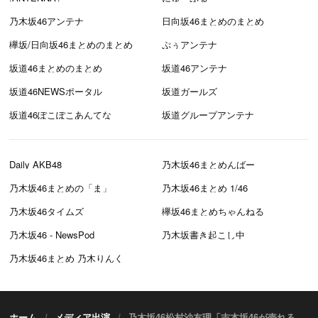
乃木坂46アンテナ
日向坂46まとめのまとめ
欅坂/日向坂46まとめのまとめ
ぷぅアンテナ
坂道46まとめのまとめ
坂道46アンテナ
坂道46NEWSポータル
坂道ガールズ
坂道46ぽこぽこあんてな
坂道グループアンテナ
Daily AKB48
乃木坂46まとめんばー
乃木坂46まとめの「ま」
乃木坂46まとめ 1/46
乃木坂46タイムズ
欅坂46まとめちゃんねる
乃木坂46 - NewsPod
乃木坂書き起こし中
乃木坂46まとめ 乃木りんく
ホーム
メディア出演
乃木坂46松村沙友理「吉本坂46が売れるまでの全記録」書類選考結果発表！ [5/1 26:05～]