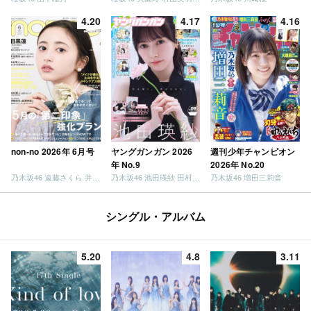
4.20
4.17
4.16
non-no 2026年 6月号
ヤングガンガン 2026
週刊少年チャンピオン
年 No.9
2026年 No.20
乃木坂46 遠藤さくら 井上和 / 日向坂46 小坂菜緒
乃木坂46 池田瑛紗 田村真佑
乃木坂46 増田三莉音
シングル・アルバム
5.20
4.8
3.11