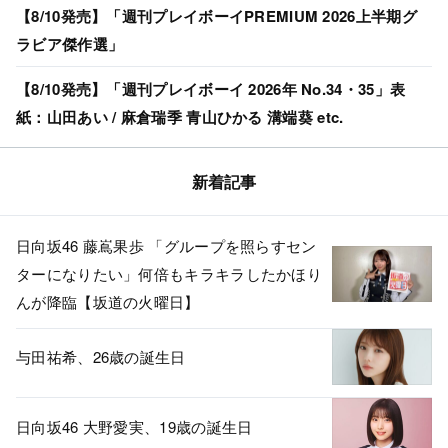
【8/10発売】「週刊プレイボーイPREMIUM 2026上半期グ
ラビア傑作選」
【8/10発売】「週刊プレイボーイ 2026年 No.34・35」表
紙：山田あい / 麻倉瑞季 青山ひかる 溝端葵 etc.
新着記事
日向坂46 藤嶌果歩 「グループを照らすセン
ターになりたい」何倍もキラキラしたかほり
んが降臨【坂道の火曜日】
与田祐希、26歳の誕生日
日向坂46 大野愛実、19歳の誕生日