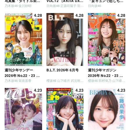
写真集「タイトル未
VOL.12 （AKITA DXシ
「妄キュンで恋しちゃ
乃木坂46 金川紗耶
日向坂46 正源司陽子 宮地すみれ
日向坂46
定」
リーズ）
いましょう」「どっち
が強いか決めましょ
4.28
4.28
4.28
う」「ご褒美でロケし
ましょう」「フレンド
リーになりましょう」
「笑って卒業を祝いま
しょう」 [Blu-ray]
週刊少年サンデー
B.L.T. 2026年 6月号
週刊少年マガジン
2026年 No.22・23 合
2026年 No.22・23 合
乃木坂46 賀喜遥香
櫻坂46 山下瞳月 武元唯衣 / 乃木坂46 海邉朱莉
櫻坂46 田村保乃 山下瞳月 山川宇衣
併号
併号
4.23
4.23
4.23