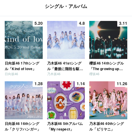
シングル・アルバム
5.20
4.8
3.11
日向坂46 17thシング
乃木坂46 41stシング
櫻坂46 14thシングル
ル「Kind of love」
ル「最後に階段を駆け
「The growing up
日向坂46
乃木坂46
櫻坂46
上がったのはいつ
train」
だ？」
1.28
1.14
11.26
日向坂46 16thシング
乃木坂46 5thアルバム
乃木坂46 40thシング
ル「クリフハンガー」
「My respect」
ル「ビリヤニ」