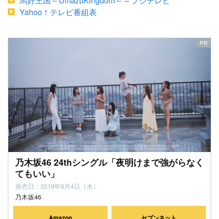
馬好王国～UmazuKingdom～ – フジテレビ
Yahoo！テレビ番組表
乃木坂46 24thシングル「夜明けまで強がらなく
てもいい」
発売日：2019年9月4日（水）
乃木坂46
Amazon
セブンネット