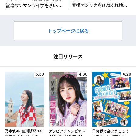
究極マジックをひねくれ検
記念ワンマンライブをさいた
証！ テレ東「ひねくれ3」
まスーパーアリーナで開催！
[8/17 22:30～]
トップページに戻る
注目リリース
6.30
4.30
4.29
乃木坂46 金川紗耶 1st
グラビアチャンピオン
日向坂で会いましょう