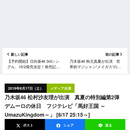
新しい記事
前の記事
【予約開始】日向坂46 3rdシン
乃木坂46 秋元真夏が出演 世
グル、10/2発売決定！発売記念
界的マジシャン“メイガス”の究
ワンマンライブをさいたまスー
極マジックをひねくれ検証！
パーアリーナで開催！
テレ東「ひねくれ3」 [8/17
22:30～]
2019年8月17日（土）
メディア出演
乃木坂46 松村沙友理が出演 真夏の特別編第2弾
デムーロの休日 フジテレビ「馬好王国 ～
UmazuKingdom～」 [8/17 25:15～]
ポスト
シェア
送る