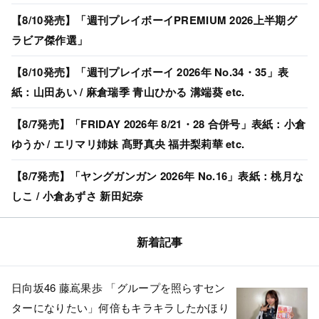
【8/10発売】「週刊プレイボーイPREMIUM 2026上半期グ
ラビア傑作選」
【8/10発売】「週刊プレイボーイ 2026年 No.34・35」表
紙：山田あい / 麻倉瑞季 青山ひかる 溝端葵 etc.
【8/7発売】「FRIDAY 2026年 8/21・28 合併号」表紙：小倉
ゆうか / エリマリ姉妹 髙野真央 福井梨莉華 etc.
【8/7発売】「ヤングガンガン 2026年 No.16」表紙：桃月な
しこ / 小倉あずさ 新田妃奈
新着記事
日向坂46 藤嶌果歩 「グループを照らすセン
ターになりたい」何倍もキラキラしたかほり