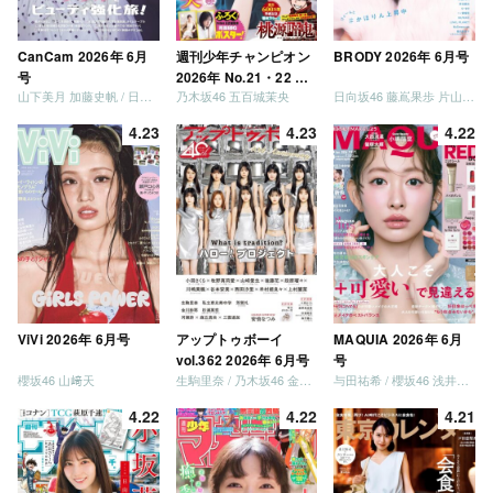
CanCam 2026年 6月
週刊少年チャンピオン
BRODY 2026年 6月号
号
2026年 No.21・22 合
山下美月 加藤史帆 / 日向坂46 大野愛実
乃木坂46 五百城茉央
日向坂46 藤嶌果歩 片山紗希 松尾桜 金村美玖 髙橋未来虹
併号
4.23
4.23
4.22
ViVi 2026年 6月号
アップトゥボーイ
MAQUIA 2026年 6月
vol.362 2026年 6月号
号
櫻坂46 山﨑天
生駒里奈 / 乃木坂46 金川紗耶 森平麗心
与田祐希 / 櫻坂46 浅井恋乃未
4.22
4.22
4.21