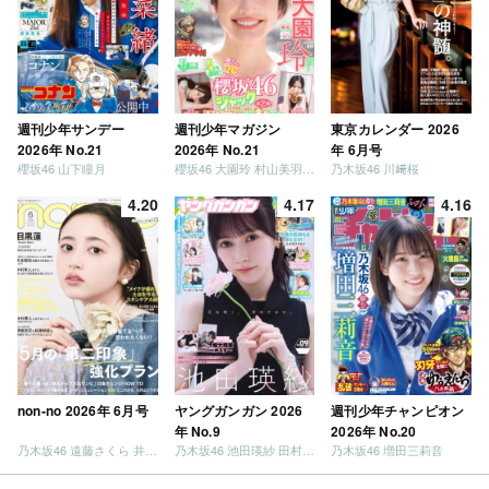
週刊少年サンデー
週刊少年マガジン
東京カレンダー 2026
2026年 No.21
2026年 No.21
年 6月号
櫻坂46 山下瞳月
櫻坂46 大園玲 村山美羽 稲熊ひな
乃木坂46 川﨑桜
4.20
4.17
4.16
non-no 2026年 6月号
ヤングガンガン 2026
週刊少年チャンピオン
年 No.9
2026年 No.20
乃木坂46 遠藤さくら 井上和 / 日向坂46 小坂菜緒
乃木坂46 池田瑛紗 田村真佑
乃木坂46 増田三莉音