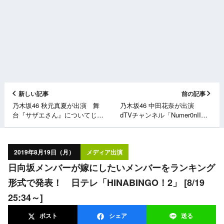
新しい記事
前の記事
乃木坂46 秋元真夏が出演 舞
乃木坂46 中田花奈が出演
台『サザエさん』についてじっ
dTVチャンネル「Numer0nII」
くりトーク！ フジテレビ「プ
#7 [8/19 22:00～]
レミアの巣窟」 [8/19 26:00～]
2019年8月19日（月）
メディア出演
日向坂メンバーが嫁にしたいメンバーをランキング
形式で発表！ 日テレ「HINABINGO！2」 [8/19
25:34～]
ポスト
シェア
送る