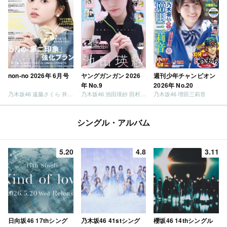
non-no 2026年 6月号
ヤングガンガン 2026
週刊少年チャンピオン
年 No.9
2026年 No.20
乃木坂46 遠藤さくら 井上和 / 日向坂46 小坂菜緒
乃木坂46 池田瑛紗 田村真佑
乃木坂46 増田三莉音
シングル・アルバム
5.20
4.8
3.11
日向坂46 17thシング
乃木坂46 41stシング
櫻坂46 14thシングル