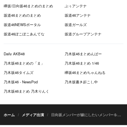
欅坂/日向坂46まとめのまとめ
ぷぅアンテナ
坂道46まとめのまとめ
坂道46アンテナ
坂道46NEWSポータル
坂道ガールズ
坂道46ぽこぽこあんてな
坂道グループアンテナ
Daily AKB48
乃木坂46まとめんばー
乃木坂46まとめの「ま」
乃木坂46まとめ 1/46
乃木坂46タイムズ
欅坂46まとめちゃんねる
乃木坂46 - NewsPod
乃木坂書き起こし中
乃木坂46まとめ 乃木りんく
ホーム
メディア出演
日向坂メンバーが嫁にしたいメンバーをランキング形式で発表！ 日テレ「HINABINGO！2」 [8/19 25:34～]