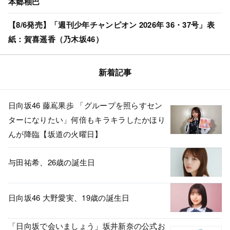
本郷柚巴
【8/6発売】「週刊少年チャンピオン 2026年 36・37号」表
紙：賀喜遥香（乃木坂46）
新着記事
日向坂46 藤嶌果歩 「グループを照らすセン
ターになりたい」何倍もキラキラしたかほり
んが降臨【坂道の火曜日】
与田祐希、26歳の誕生日
日向坂46 大野愛実、19歳の誕生日
「日向坂で会いましょう」坂井新奈の公式お