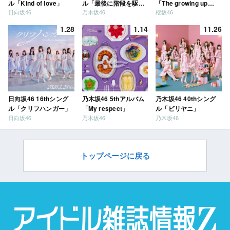
ル「Kind of love」
ル「最後に階段を駆け
「The growing up
日向坂46
乃木坂46
櫻坂46
上がったのはいつ
train」
だ？」
1.28
1.14
11.26
日向坂46 16thシング
乃木坂46 5thアルバム
乃木坂46 40thシング
ル「クリフハンガー」
「My respect」
ル「ビリヤニ」
日向坂46
乃木坂46
乃木坂46
トップページに戻る