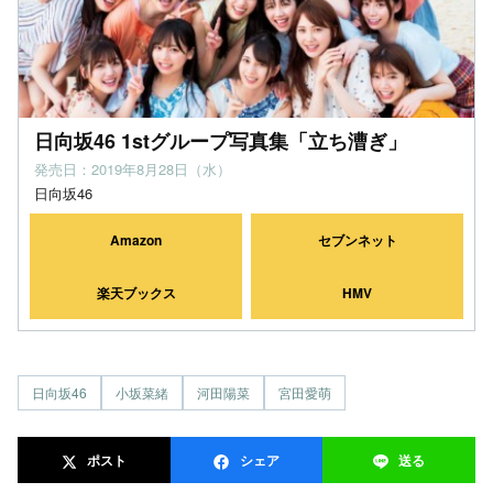
日向坂46 1stグループ写真集「立ち漕ぎ」
発売日：2019年8月28日（水）
日向坂46
Amazon
セブンネット
楽天ブックス
HMV
日向坂46
小坂菜緒
河田陽菜
宮田愛萌
ポスト
シェア
送る