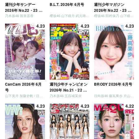
週刊少年サンデー
B.L.T. 2026年 6月号
週刊少年マガジン
2026年 No.22・23 合
2026年 No.22・23 合
乃木坂46 賀喜遥香
櫻坂46 山下瞳月 武元唯衣 / 乃木坂46 海邉朱莉
櫻坂46 田村保乃 山下瞳月 山川宇衣
併号
併号
4.23
4.23
4.23
CanCam 2026年 6月
週刊少年チャンピオン
BRODY 2026年 6月号
号
2026年 No.21・22 合
山下美月 加藤史帆 / 日向坂46 大野愛実
乃木坂46 五百城茉央
日向坂46 藤嶌果歩 片山紗希 松尾桜 金村美玖 髙橋未来虹
併号
4.23
4.23
4.22