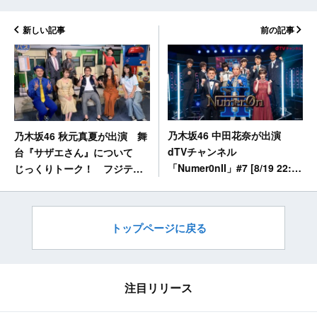
新しい記事
前の記事
乃木坂46 中田花奈が出演
乃木坂46 秋元真夏が出演 舞
dTVチャンネル
台『サザエさん』について
「Numer0nII」#7 [8/19 22:00
じっくりトーク！ フジテレ
～]
ビ「プレミアの巣窟」 [8/19
26:00～]
トップページに戻る
注目リリース