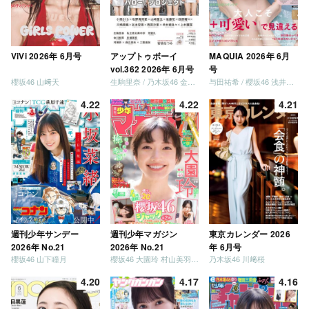
ViVi 2026年 6月号
アップトゥボーイ
MAQUIA 2026年 6月
vol.362 2026年 6月号
号
櫻坂46 山﨑天
生駒里奈 / 乃木坂46 金川紗耶 森平麗心
与田祐希 / 櫻坂46 浅井恋乃未
4.22
4.22
4.21
週刊少年サンデー
週刊少年マガジン
東京カレンダー 2026
2026年 No.21
2026年 No.21
年 6月号
櫻坂46 山下瞳月
櫻坂46 大園玲 村山美羽 稲熊ひな
乃木坂46 川﨑桜
4.20
4.17
4.16