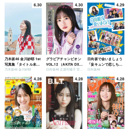
6.30
4.30
4.29
乃木坂46 金川紗耶 1st
グラビアチャンピオン
日向坂で会いましょう
写真集「タイトル未
VOL.12 （AKITA DXシ
「妄キュンで恋しちゃ
乃木坂46 金川紗耶
日向坂46 正源司陽子 宮地すみれ
日向坂46
定」
リーズ）
いましょう」「どっち
が強いか決めましょ
4.28
4.28
4.28
う」「ご褒美でロケし
ましょう」「フレンド
リーになりましょう」
「笑って卒業を祝いま
しょう」 [Blu-ray]