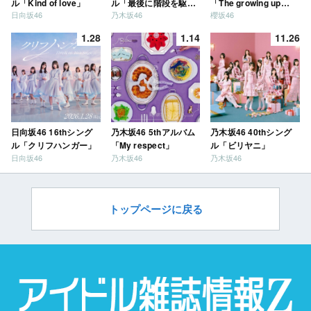
ル「Kind of love」
ル「最後に階段を駆け
「The growing up
日向坂46
乃木坂46
櫻坂46
上がったのはいつ
train」
だ？」
1.28
1.14
11.26
日向坂46 16thシング
乃木坂46 5thアルバム
乃木坂46 40thシング
ル「クリフハンガー」
「My respect」
ル「ビリヤニ」
日向坂46
乃木坂46
乃木坂46
トップページに戻る