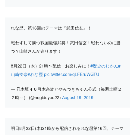
れな歴、第16回のテーマは『武田信玄』！
戦わずして勝つ戦国最強武将！武田信玄！戦わないのに勝
つ？山崎さんが迫ります！
8月22日（木）21時〜配信！お楽しみに！
#歴史のじかん
#
山崎怜奈
#れな歴
pic.twitter.com/qLFEruWGTU
— 乃木坂４６弓木奈於とやみつきちゃん公式（毎週土曜２
２時～） (@nogidoyou22)
August 19, 2019
明日8月22日(木)21時から配信されるれな歴第16回、テーマ