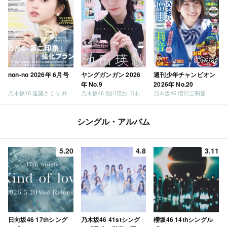
non-no 2026年 6月号
ヤングガンガン 2026
週刊少年チャンピオン
年 No.9
2026年 No.20
乃木坂46 遠藤さくら 井上和 / 日向坂46 小坂菜緒
乃木坂46 池田瑛紗 田村真佑
乃木坂46 増田三莉音
シングル・アルバム
5.20
4.8
3.11
日向坂46 17thシング
乃木坂46 41stシング
櫻坂46 14thシングル