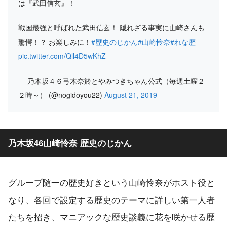
は『武田信玄』！
戦国最強と呼ばれた武田信玄！ 隠れざる事実に山崎さんも
驚愕！？ お楽しみに！
#歴史のじかん
#山崎怜奈
#れな歴
pic.twitter.com/Qll4D5wKhZ
— 乃木坂４６弓木奈於とやみつきちゃん公式（毎週土曜２
２時～） (@nogidoyou22)
August 21, 2019
乃木坂46山崎怜奈 歴史のじかん
グループ随一の歴史好きという山崎怜奈がホスト役と
なり、各回で設定する歴史のテーマに詳しい第一人者
たちを招き、マニアックな歴史談義に花を咲かせる歴