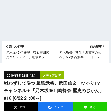
新しい記事
前の記事
乃木坂46 伊藤理々杏＆吉田綾
乃木坂46 4期生「図書室の君
乃クリスティー、配信オフ
へ」MV独占解禁！ 日テレ
ショット「猫舌SHOWROOM
「Oha!4 NEWS LIVE」 [8/22
できるかな！？乃木坂46」
4:00～]
2019年8月22日（木）
メディア出演
戦わずして勝つ 最強武将、武田信玄 ひかりTV
チャンネル＋「乃木坂46山崎怜奈 歴史のじかん」
#16 [8/22 21:00～]
ポスト
シェア
送る