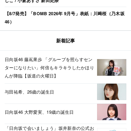
しこ / 小倉あずさ 新田妃奈
【8/7発売】「BOMB 2026年 9月号」表紙：川﨑桜（乃木坂
46）
新着記事
日向坂46 藤嶌果歩 「グループを照らすセン
ターになりたい」何倍もキラキラしたかほり
んが降臨【坂道の火曜日】
与田祐希、26歳の誕生日
日向坂46 大野愛実、19歳の誕生日
「日向坂で会いましょう」坂井新奈の公式お