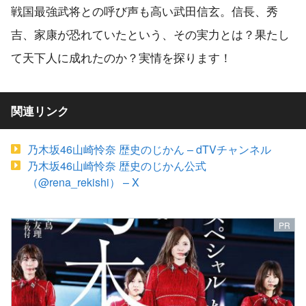
戦国最強武将との呼び声も高い武田信玄。信長、秀
吉、家康が恐れていたという、その実力とは？果たし
て天下人に成れたのか？実情を探ります！
関連リンク
乃木坂46山崎怜奈 歴史のじかん – dTVチャンネル
乃木坂46山崎怜奈 歴史のじかん公式
（@rena_rekishi） – X