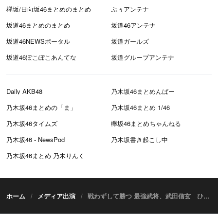
欅坂/日向坂46まとめのまとめ
ぷぅアンテナ
坂道46まとめのまとめ
坂道46アンテナ
坂道46NEWSポータル
坂道ガールズ
坂道46ぽこぽこあんてな
坂道グループアンテナ
Daily AKB48
乃木坂46まとめんばー
乃木坂46まとめの「ま」
乃木坂46まとめ 1/46
乃木坂46タイムズ
欅坂46まとめちゃんねる
乃木坂46 - NewsPod
乃木坂書き起こし中
乃木坂46まとめ 乃木りんく
ホーム
メディア出演
戦わずして勝つ 最強武将、武田信玄 ひかりTVチャンネル＋「乃木坂46山崎怜奈 歴史のじかん」#16 [8/22 21:00～]