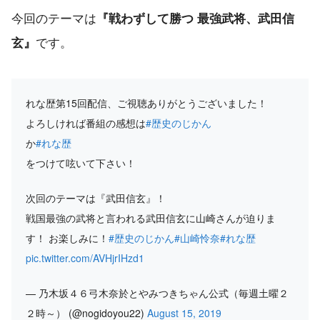
今回のテーマは
『戦わずして勝つ 最強武将、武田信
です。
玄』
れな歴第15回配信、ご視聴ありがとうございました！
よろしければ番組の感想は
#歴史のじかん
か
#れな歴
をつけて呟いて下さい！
次回のテーマは『武田信玄』！
戦国最強の武将と言われる武田信玄に山崎さんが迫りま
す！ お楽しみに！
#歴史のじかん
#山崎怜奈
#れな歴
pic.twitter.com/AVHjrIHzd1
— 乃木坂４６弓木奈於とやみつきちゃん公式（毎週土曜２
２時～） (@nogidoyou22)
August 15, 2019