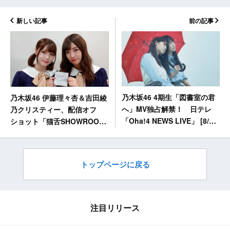
新しい記事
前の記事
乃木坂46 4期生「図書室の君
乃木坂46 伊藤理々杏＆吉田綾
へ」MV独占解禁！ 日テレ
乃クリスティー、配信オフ
「Oha!4 NEWS LIVE」 [8/22
ショット「猫舌SHOWROOM
4:00～]
できるかな！？乃木坂46」
トップページに戻る
注目リリース