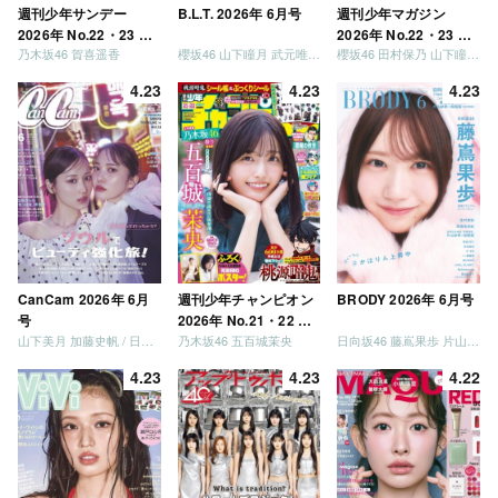
週刊少年サンデー
B.L.T. 2026年 6月号
週刊少年マガジン
2026年 No.22・23 合
2026年 No.22・23 合
乃木坂46 賀喜遥香
櫻坂46 山下瞳月 武元唯衣 / 乃木坂46 海邉朱莉
櫻坂46 田村保乃 山下瞳月 山川宇衣
併号
併号
4.23
4.23
4.23
CanCam 2026年 6月
週刊少年チャンピオン
BRODY 2026年 6月号
号
2026年 No.21・22 合
山下美月 加藤史帆 / 日向坂46 大野愛実
乃木坂46 五百城茉央
日向坂46 藤嶌果歩 片山紗希 松尾桜 金村美玖 髙橋未来虹
併号
4.23
4.23
4.22