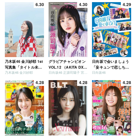
6.30
4.30
4.29
乃木坂46 金川紗耶 1st
グラビアチャンピオン
日向坂で会いましょう
写真集「タイトル未
VOL.12 （AKITA DXシ
「妄キュンで恋しちゃ
乃木坂46 金川紗耶
日向坂46 正源司陽子 宮地すみれ
日向坂46
定」
リーズ）
いましょう」「どっち
が強いか決めましょ
4.28
4.28
4.28
う」「ご褒美でロケし
ましょう」「フレンド
リーになりましょう」
「笑って卒業を祝いま
しょう」 [Blu-ray]