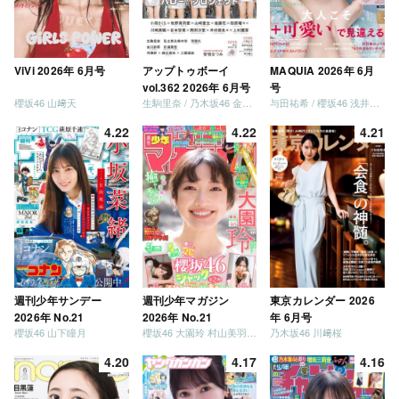
ViVi 2026年 6月号
アップトゥボーイ
MAQUIA 2026年 6月
vol.362 2026年 6月号
号
櫻坂46 山﨑天
生駒里奈 / 乃木坂46 金川紗耶 森平麗心
与田祐希 / 櫻坂46 浅井恋乃未
4.22
4.22
4.21
週刊少年サンデー
週刊少年マガジン
東京カレンダー 2026
2026年 No.21
2026年 No.21
年 6月号
櫻坂46 山下瞳月
櫻坂46 大園玲 村山美羽 稲熊ひな
乃木坂46 川﨑桜
4.20
4.17
4.16