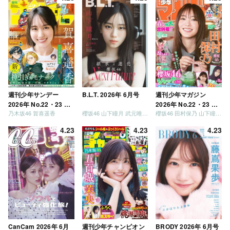
う」「ご褒美でロケし
ましょう」「フレンド
リーになりましょう」
「笑って卒業を祝いま
しょう」 [Blu-ray]
週刊少年サンデー
B.L.T. 2026年 6月号
週刊少年マガジン
2026年 No.22・23 合
2026年 No.22・23 合
乃木坂46 賀喜遥香
櫻坂46 山下瞳月 武元唯衣 / 乃木坂46 海邉朱莉
櫻坂46 田村保乃 山下瞳月 山川宇衣
併号
併号
4.23
4.23
4.23
CanCam 2026年 6月
週刊少年チャンピオン
BRODY 2026年 6月号