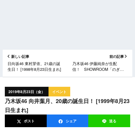
新しい記事
前の記事
日向坂46 東村芽依、21歳の誕
乃木坂46 伊藤純奈が生配
生日！ [1998年8月23日生まれ]
信！ SHOWROOM「のぎお
び⊿」 [8/23 18:00頃～]
2019年8月23日（金）
イベント
乃木坂46 向井葉月、20歳の誕生日！ [1999年8月23
日生まれ]
ポスト
シェア
送る