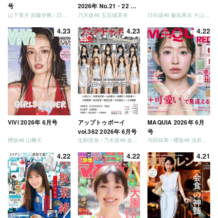
号
2026年 No.21・22 合
山下美月 加藤史帆 / 日向坂46 大野愛実
乃木坂46 五百城茉央
日向坂46 藤嶌果歩 片山紗希 松尾桜 金村美玖 髙橋未来虹
併号
4.23
4.23
4.22
ViVi 2026年 6月号
アップトゥボーイ
MAQUIA 2026年 6月
vol.362 2026年 6月号
号
櫻坂46 山﨑天
生駒里奈 / 乃木坂46 金川紗耶 森平麗心
与田祐希 / 櫻坂46 浅井恋乃未
4.22
4.22
4.21