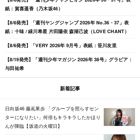
紙：賀喜遥香（乃木坂46）
【8/6発売】「週刊ヤングジャンプ 2026年 No.36・37」表
紙：十味 / 緑川希星 片田陽依 森湖己波（LOVE CHANT）
【8/6発売】「VERY 2026年 9月号」表紙：笹川友里
【8/19発売】「週刊少年マガジン 2026年 38号」グラビア：
与田祐希
新着記事
日向坂46 藤嶌果歩 「グループを照らすセン
ターになりたい」何倍もキラキラしたかほり
んが降臨【坂道の火曜日】