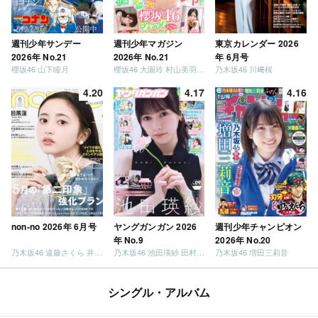
週刊少年サンデー
週刊少年マガジン
東京カレンダー 2026
2026年 No.21
2026年 No.21
年 6月号
櫻坂46 山下瞳月
櫻坂46 大園玲 村山美羽 稲熊ひな
乃木坂46 川﨑桜
4.20
4.17
4.16
non-no 2026年 6月号
ヤングガンガン 2026
週刊少年チャンピオン
年 No.9
2026年 No.20
乃木坂46 遠藤さくら 井上和 / 日向坂46 小坂菜緒
乃木坂46 池田瑛紗 田村真佑
乃木坂46 増田三莉音
シングル・アルバム