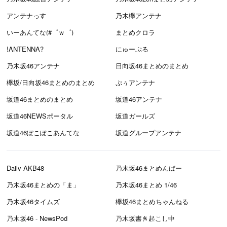
アンテナっす
乃木欅アンテナ
いーあんてな(#゜ｗ゜)
まとめクロラ
!ANTENNA?
にゅーぷる
乃木坂46アンテナ
日向坂46まとめのまとめ
欅坂/日向坂46まとめのまとめ
ぷぅアンテナ
坂道46まとめのまとめ
坂道46アンテナ
坂道46NEWSポータル
坂道ガールズ
坂道46ぽこぽこあんてな
坂道グループアンテナ
Daily AKB48
乃木坂46まとめんばー
乃木坂46まとめの「ま」
乃木坂46まとめ 1/46
乃木坂46タイムズ
欅坂46まとめちゃんねる
乃木坂46 - NewsPod
乃木坂書き起こし中