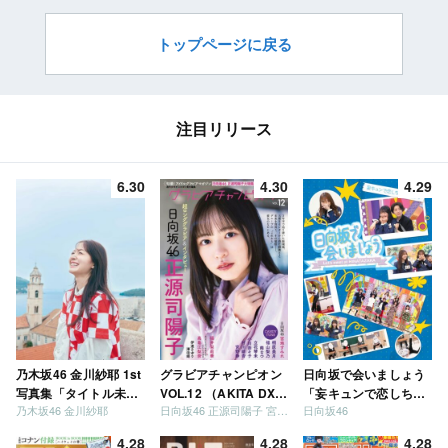
トップページに戻る
注目リリース
6.30
4.30
4.29
乃木坂46 金川紗耶 1st
グラビアチャンピオン
日向坂で会いましょう
写真集「タイトル未
VOL.12 （AKITA DXシ
「妄キュンで恋しちゃ
乃木坂46 金川紗耶
日向坂46 正源司陽子 宮地すみれ
日向坂46
定」
リーズ）
いましょう」「どっち
が強いか決めましょ
4.28
4.28
4.28