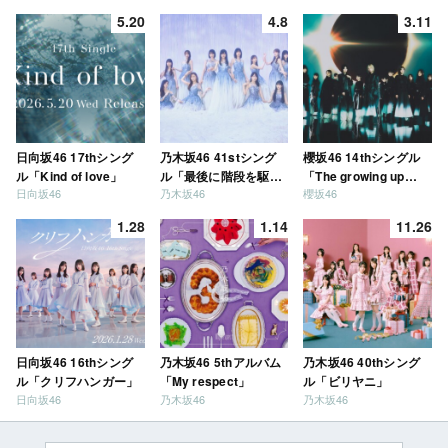
5.20
4.8
3.11
日向坂46 17thシング
乃木坂46 41stシング
櫻坂46 14thシングル
ル「Kind of love」
ル「最後に階段を駆け
「The growing up
日向坂46
乃木坂46
櫻坂46
上がったのはいつ
train」
だ？」
1.28
1.14
11.26
日向坂46 16thシング
乃木坂46 5thアルバム
乃木坂46 40thシング
ル「クリフハンガー」
「My respect」
ル「ビリヤニ」
日向坂46
乃木坂46
乃木坂46