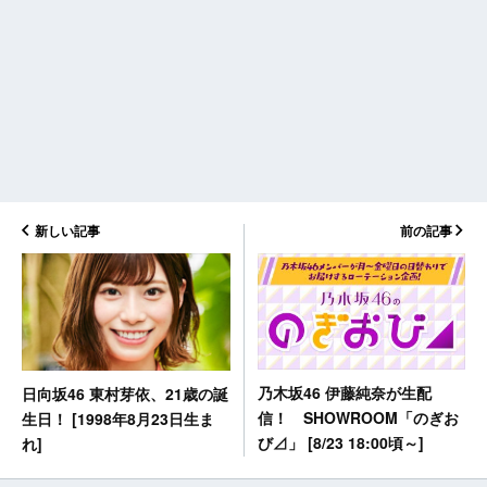
新しい記事
前の記事
乃木坂46 伊藤純奈が生配
日向坂46 東村芽依、21歳の誕
信！ SHOWROOM「のぎお
生日！ [1998年8月23日生ま
び⊿」 [8/23 18:00頃～]
れ]