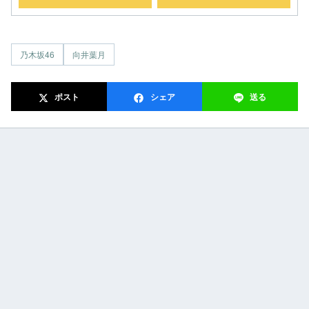
乃木坂46
向井葉月
ポスト
シェア
送る