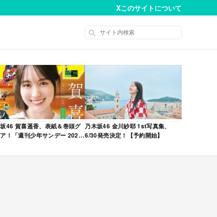
X
このサイトについて
坂46 賀喜遥香、表紙＆巻頭グ
乃木坂46 金川紗耶 1st写真集、
ア！「週刊少年サンデー 2026
6/30発売決定！【予約開始】
No.22・23 合併号」本日4/28発
！