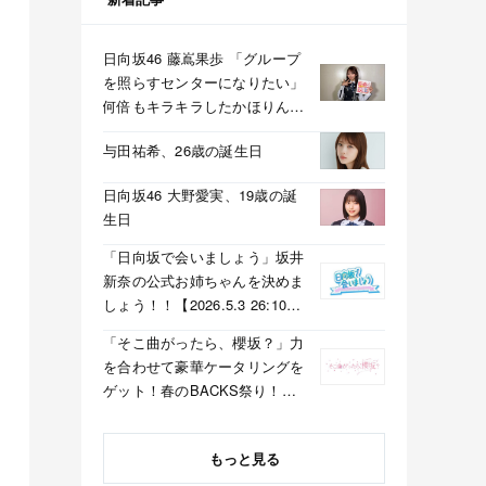
日向坂46 藤嶌果歩 「グループ
を照らすセンターになりたい」
何倍もキラキラしたかほりんが
降臨【坂道の火曜日】
与田祐希、26歳の誕生日
日向坂46 大野愛実、19歳の誕
生日
「日向坂で会いましょう」坂井
新奈の公式お姉ちゃんを決めま
しょう！！【2026.5.3 26:10〜
テレビ東京】
「そこ曲がったら、櫻坂？」力
を合わせて豪華ケータリングを
ゲット！春のBACKS祭り！
【2026.5.3 25:40〜 テレビ東
京】
もっと見る