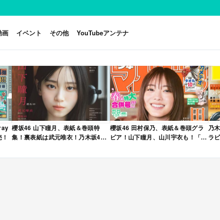
動画
イベント
その他
YouTubeアンテナ
ay
櫻坂46 山下瞳月、表紙＆巻頭特
櫻坂46 田村保乃、表紙＆巻頭グラ
乃木
売！
集！裏表紙は武元唯衣！乃木坂46
ビア！山下瞳月、山川宇衣も！「週
ラビ
海邉朱莉も登場！「B.L.T. 2026年
刊少年マガジン 2026年 No.22・23
年 
6月号」本日4/28発売！
合併号」本日4/28発売！
売