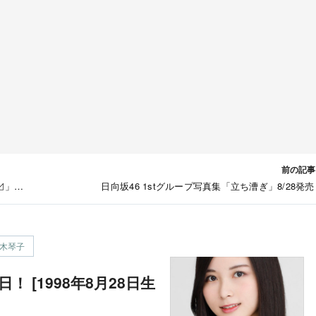
前の記事
⊿」
日向坂46 1stグループ写真集「立ち漕ぎ」8/28発
木琴子