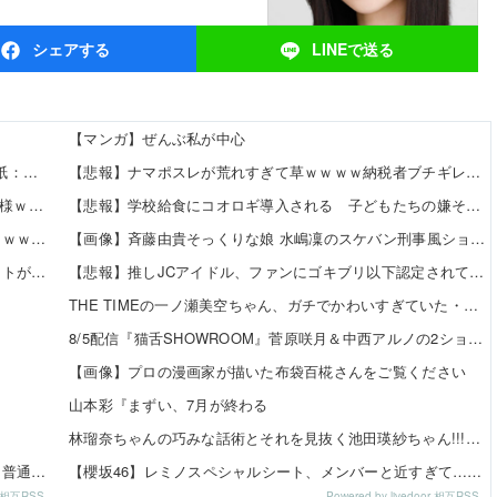
シェア
する
LINEで
送る
【マンガ】ぜんぶ私が中心
紙：東雲うみ / 斉藤優里 えなこ 高鶴桃羽 etc.
【悲報】ナマポスレが荒れすぎて草ｗｗｗｗ納税者ブチギレｗｗ
模様ｗｗｗｗｗ
【悲報】学校給食にコオロギ導入される 子どもたちの嫌そうな
メｗｗｗｗｗ
【画像】斉藤由貴そっくりな娘 水嶋凜のスケバン刑事風ショット
トが上手すぎる！！！【乃木坂46】
【悲報】推しJCアイドル、ファンにゴキブリ以下認定されてしま
THE TIMEの一ノ瀬美空ちゃん、ガチでかわいすぎていた・・・
8/5配信『猫舌SHOWROOM』菅原咲月＆中西アルノの2ショット
【画像】プロの漫画家が描いた布袋百椛さんをご覧ください
山本彩『まずい、7月が終わる
な
林瑠奈ちゃんの巧みな話術とそれを見抜く池田瑛紗ちゃん!!!【乃
て普通に『性』だよな
【櫻坂46】レミノスペシャルシート、メンバーと近すぎて…【全国
or 相互RSS
Powered by livedoor 相互RSS