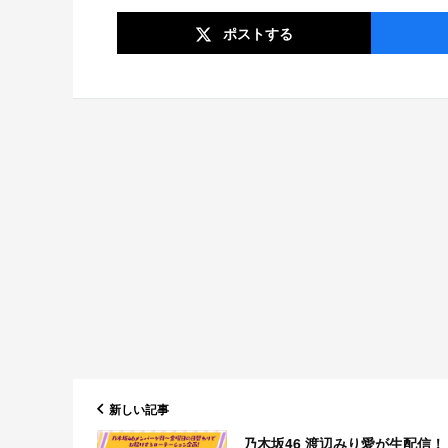
ポスト
する
新しい記事
乃木坂46 渡辺みり愛が生配信