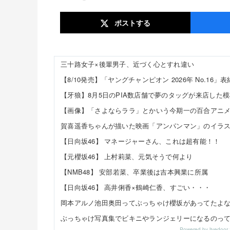
ポスト
する
三十路女子×後輩男子、近づく心とすれ違い
【8/10発売】「ヤングチャンピオン 2026年 No.16」表
【牙狼】8月5日のPIA数店舗で夢のタッグが来店した
【画像】「さよならララ」とかいう今期一の百合アニ
賀喜遥香ちゃんが描いた映画「アンパンマン」のイラス
【日向坂46】 マネージャーさん、これは超有能！！
【元櫻坂46】 上村莉菜、元気そうで何より
【NMB48】 安部若菜、卒業後は吉本興業に所属
【日向坂46】 高井俐香×鶴崎仁香、すごい・・・
岡本アルノ池田奥田ってぶっちゃけ櫻坂があってたよ
ぶっちゃけ写真集でビキニやランジェリーになるのっ
Powered by livedo