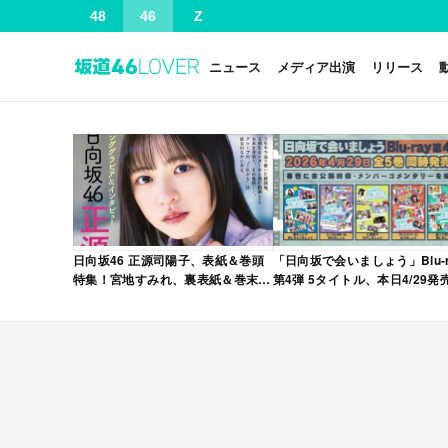
48
46
Z
ニュース
メディア出演
リリース
日向坂46 正源司陽子、表紙＆巻頭
「日向坂で会いましょう」Blu-r
特集！宮地すみれ、裏表紙＆巻末特
第4弾 5タイトル、本日4/29発
集！「グラビアチャンピオン
VOL.12」本日4/30発売！