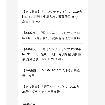
【8/10発売】「ヤングチャンピオン 2026年
No.16」表紙：東雲うみ / 斉藤優里 えなこ
高鶴桃羽 etc.
【8/6発売】「週刊少年チャンピオン 2026
ｗｗ 他
年 36・37号」表紙：賀喜遥香（乃木坂46）
顔がリアルすぎｗｗｗｗｗ 他
【8/6発売】「週刊ヤングジャンプ 2026年
がこちらｗｗｗ 他
No.36・37」表紙：十味 / 緑川希星 片田陽
うｗｗｗｗ 他
依 森湖己波（LOVE CHANT）
【8/6発売】「VERY 2026年 9月号」表紙：
2枚！！【乃木坂46】
笹川友里
【8/19発売】「週刊少年マガジン 2026年
38号」グラビア：与田祐希
木坂46】
ツアー2026】
新着記事