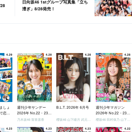
日向坂46 1stグループ写真集「立ち
28
漕ぎ」8/28発売！
4.29
4.28
4.28
4.28
ましょ
週刊少年サンデー
B.L.T. 2026年 6月号
週刊少年マガジン
で恋し
2026年 No.22・23
2026年 No.22・23
う」
合併号
合併号
乃木坂46 賀喜遥香
櫻坂46 山下瞳月 武元唯衣 / 乃木坂46 海邉朱莉
櫻坂46 田村保乃 山下瞳月 山川宇衣
いか決
4.23
4.23
4.23
4.22
「ご褒