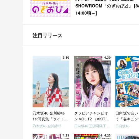
SHOWROOM「のぎおび⊿」 [8/
14:00頃～]
注目リリース
6.30
4.30
乃木坂46 金川紗耶
グラビアチャンピオ
日向坂で会い
1st写真集「タイトル
ン VOL.12 （AKITA
う「妄キュン
未定」
DXシリーズ）
ちゃいましょ
乃木坂46 金川紗耶
日向坂46 正源司陽子 宮地すみれ
日向坂46
「どっちが強
4.23
4.23
めましょう」