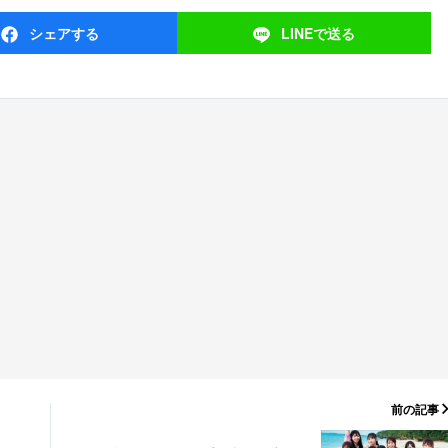
シェア
する
LINEで
送る
前の記事
！