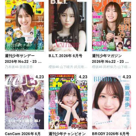
う」「ご褒美でロケし
ましょう」「フレンド
リーになりましょう」
「笑って卒業を祝いま
しょう」 [Blu-ray]
週刊少年サンデー
B.L.T. 2026年 6月号
週刊少年マガジン
2026年 No.22・23 合
2026年 No.22・23 合
乃木坂46 賀喜遥香
櫻坂46 山下瞳月 武元唯衣 / 乃木坂46 海邉朱莉
櫻坂46 田村保乃 山下瞳月 山川宇衣
併号
併号
4.23
4.23
4.23
CanCam 2026年 6月
週刊少年チャンピオン
BRODY 2026年 6月号