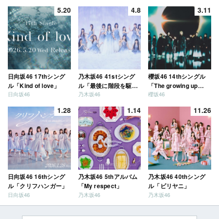
5.20
4.8
3.11
日向坂46 17thシング
乃木坂46 41stシング
櫻坂46 14thシングル
ル「Kind of love」
ル「最後に階段を駆け
「The growing up
日向坂46
乃木坂46
櫻坂46
上がったのはいつ
train」
だ？」
1.28
1.14
11.26
日向坂46 16thシング
乃木坂46 5thアルバム
乃木坂46 40thシング
ル「クリフハンガー」
「My respect」
ル「ビリヤニ」
日向坂46
乃木坂46
乃木坂46