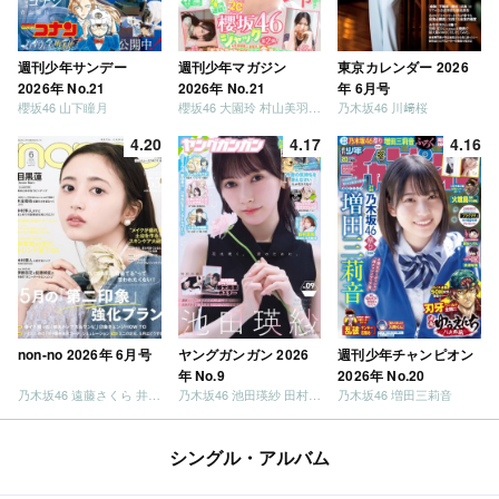
週刊少年サンデー
週刊少年マガジン
東京カレンダー 2026
2026年 No.21
2026年 No.21
年 6月号
櫻坂46 山下瞳月
櫻坂46 大園玲 村山美羽 稲熊ひな
乃木坂46 川﨑桜
4.20
4.17
4.16
non-no 2026年 6月号
ヤングガンガン 2026
週刊少年チャンピオン
年 No.9
2026年 No.20
乃木坂46 遠藤さくら 井上和 / 日向坂46 小坂菜緒
乃木坂46 池田瑛紗 田村真佑
乃木坂46 増田三莉音
シングル・アルバム