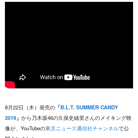
8月22日（木）発売の
「
B.L.T. SUMMER CANDY
から乃木坂46の久保史緒里さんのメイキング映
2019
」
像が、YouTubeの
東京ニュース通信社チャンネル
で公