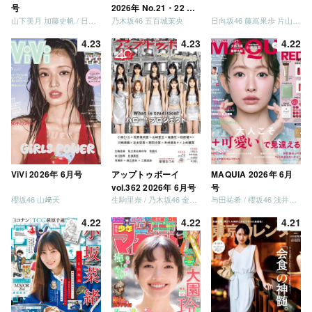
号
2026年 No.21・22 合
山下美月 加藤史帆 / 日向坂46 大野愛実
乃木坂46 五百城茉央
日向坂46 藤嶌果歩 片山紗希 松尾桜 金村美玖 髙橋未来虹
併号
4.23
4.23
4.22
ViVi 2026年 6月号
アップトゥボーイ
MAQUIA 2026年 6月
vol.362 2026年 6月号
号
櫻坂46 山﨑天
生駒里奈 / 乃木坂46 金川紗耶 森平麗心
与田祐希 / 櫻坂46 浅井恋乃未
4.22
4.22
4.21