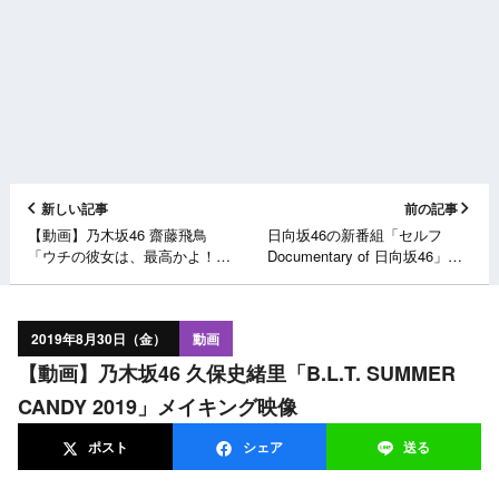
新しい記事
前の記事
【動画】乃木坂46 齋藤飛鳥
日向坂46の新番組「セルフ
「ウチの彼女は、最高かよ！
Documentary of 日向坂46」
SEASON2」【サッポロ一番
9/29スタート！
カップスター】
2019年8月30日（金）
動画
【動画】乃木坂46 久保史緒里「B.L.T. SUMMER
CANDY 2019」メイキング映像
ポスト
シェア
送る