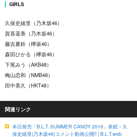
GIRLS
久保史緒里（乃木坂46）
賀喜遥香（乃木坂46）
藤吉夏鈴（欅坂46）
森田ひかる（欅坂46）
下尾みう（AKB48）
梅山恋和（NMB48）
田中美久（HKT48）
関連リンク
本日発売「B.L.T. SUMMER CANDY 2019」表紙・久
保史緒里(乃木坂46)コメント動画公開!! | B.L.T.web