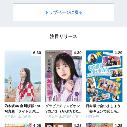
トップページに戻る
注目リリース
6.30
4.30
4.29
乃木坂46 金川紗耶 1st
グラビアチャンピオン
日向坂で会いましょう
写真集「タイトル未
VOL.12 （AKITA DXシ
「妄キュンで恋しちゃ
乃木坂46 金川紗耶
日向坂46 正源司陽子 宮地すみれ
日向坂46
定」
リーズ）
いましょう」「どっち
が強いか決めましょ
4.28
4.28
4.28