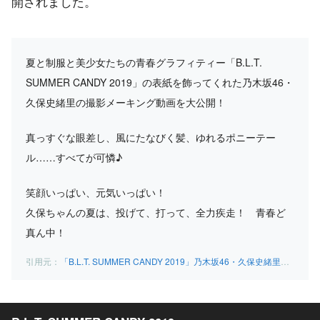
開されました。
夏と制服と美少女たちの青春グラフィティー「B.L.T.
SUMMER CANDY 2019」の表紙を飾ってくれた乃木坂46・
久保史緒里の撮影メーキング動画を大公開！
真っすぐな眼差し、風にたなびく髪、ゆれるポニーテー
ル……すべてが可憐♪
笑顔いっぱい、元気いっぱい！
久保ちゃんの夏は、投げて、打って、全力疾走！ 青春ど
真ん中！
「B.L.T. SUMMER CANDY 2019」乃木坂46・久保史緒里の青春MOVIE~2019・夏~ | B.L.T.web