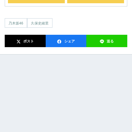
乃木坂46
久保史緒里
ポスト
シェア
送る