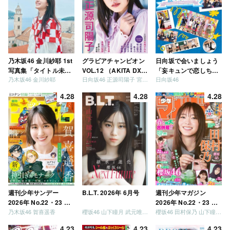
乃木坂46 金川紗耶 1st
グラビアチャンピオン
日向坂で会いましょう
写真集「タイトル未
VOL.12 （AKITA DXシ
「妄キュンで恋しちゃ
乃木坂46 金川紗耶
日向坂46 正源司陽子 宮地すみれ
日向坂46
定」
リーズ）
いましょう」「どっち
が強いか決めましょ
4.28
4.28
4.28
う」「ご褒美でロケし
ましょう」「フレンド
リーになりましょう」
「笑って卒業を祝いま
しょう」 [Blu-ray]
週刊少年サンデー
B.L.T. 2026年 6月号
週刊少年マガジン
2026年 No.22・23 合
2026年 No.22・23 合
乃木坂46 賀喜遥香
櫻坂46 山下瞳月 武元唯衣 / 乃木坂46 海邉朱莉
櫻坂46 田村保乃 山下瞳月 山川宇衣
併号
併号
4.23
4.23
4.23