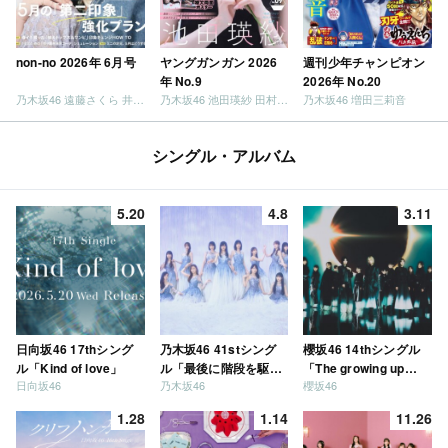
non-no 2026年 6月号
ヤングガンガン 2026
週刊少年チャンピオン
年 No.9
2026年 No.20
乃木坂46 遠藤さくら 井上和 / 日向坂46 小坂菜緒
乃木坂46 池田瑛紗 田村真佑
乃木坂46 増田三莉音
シングル・アルバム
5.20
4.8
3.11
日向坂46 17thシング
乃木坂46 41stシング
櫻坂46 14thシングル
ル「Kind of love」
ル「最後に階段を駆け
「The growing up
日向坂46
乃木坂46
櫻坂46
上がったのはいつ
train」
だ？」
1.28
1.14
11.26