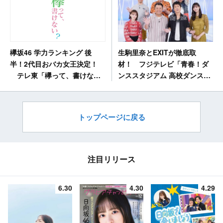
生駒里奈とEXITが徹底取
欅坂46 学力ランキング 後
材！ フジテレビ「青春！ダ
半！2代目おバカ女王決定！
ンススタジアム 高校ダンス部
テレ東「欅って、書けな
日本一決定戦2019」 [9/1
い？」 [9/1 25:27～]
24:30～]
トップページに戻る
注目リリース
6.30
4.30
4.29