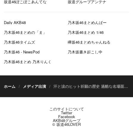
坂道46ぽこぽこあんてな
坂道グループアンテナ
Daily AKB48
乃木坂46まとめんばー
乃木坂46まとめの「ま」
乃木坂46まとめ 1/46
乃木坂46タイムズ
欅坂46まとめちゃんねる
乃木坂46 - NewsPod
乃木坂書き起こし中
乃木坂46まとめ 乃木りんく
ホーム
メディア出演
汗と涙のヒット祈願の歴史 過酷な名場面集 テレ東「乃木坂工事中」 [9/1 24:52～]
このサイトについて
Twitter
Facebook
AKB48グループ
© 坂道46LOVER