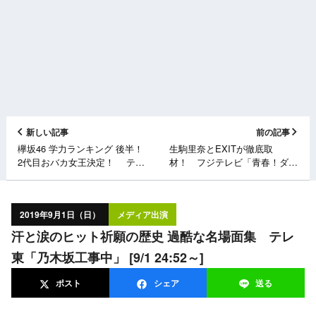
新しい記事
前の記事
欅坂46 学力ランキング 後半！
生駒里奈とEXITが徹底取
2代目おバカ女王決定！ テレ
材！ フジテレビ「青春！ダン
東「欅って、書けない？」 [9/1
ススタジアム 高校ダンス部 日
25:27～]
本一決定戦2019」 [9/1 24:30
～]
2019年9月1日（日）
メディア出演
汗と涙のヒット祈願の歴史 過酷な名場面集 テレ
東「乃木坂工事中」 [9/1 24:52～]
ポスト
シェア
送る