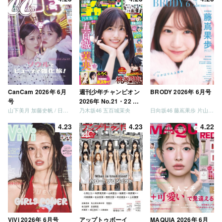
CanCam 2026年 6月
週刊少年チャンピオン
BRODY 2026年 6月号
号
2026年 No.21・22 合
山下美月 加藤史帆 / 日向坂46 大野愛実
乃木坂46 五百城茉央
日向坂46 藤嶌果歩 片山紗希 松尾桜 金村美玖 髙橋未来虹
併号
4.23
4.23
4.22
ViVi 2026年 6月号
アップトゥボーイ
MAQUIA 2026年 6月