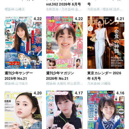
vol.362 2026年 6月号
号
櫻坂46 山﨑天
生駒里奈 / 乃木坂46 金川紗耶 森平麗心
与田祐希 / 櫻坂46 浅井恋乃未
4.22
4.22
4.21
週刊少年サンデー
週刊少年マガジン
東京カレンダー 2026
2026年 No.21
2026年 No.21
年 6月号
櫻坂46 山下瞳月
櫻坂46 大園玲 村山美羽 稲熊ひな
乃木坂46 川﨑桜
4.20
4.17
4.16