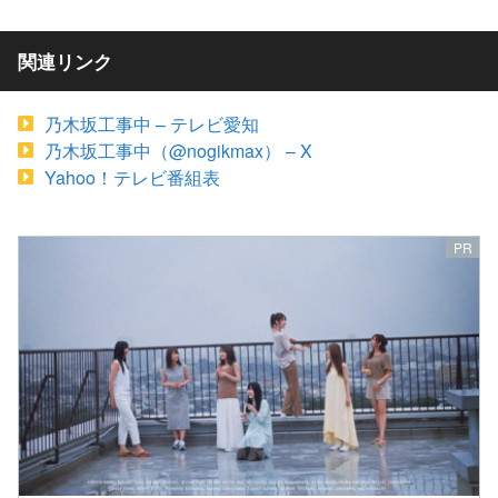
関連リンク
乃木坂工事中 – テレビ愛知
乃木坂工事中（@nogikmax） – X
Yahoo！テレビ番組表