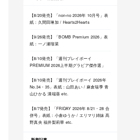
【8/20発売】「non-no 2026年 10月号」表
紙：久間田琳加 / Hearts2Hearts
【9/26発売】「BOMB Premium 2026」表
紙：一ノ瀬瑠菜
【8/10発売】「週刊プレイボーイ
PREMIUM 2026上半期グラビア傑作選」
【8/10発売】「週刊プレイボーイ 2026年
No.34・35」表紙：山田あい / 麻倉瑞季 青
山ひかる 溝端葵 etc.
【8/7発売】「FRIDAY 2026年 8/21・28 合
併号」表紙：小倉ゆうか / エリマリ姉妹 髙
野真央 福井梨莉華 etc.
新着記事