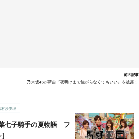
前の記事
乃木坂46が新曲『夜明けまで強がらなくてもいい』を披露
TBS「COUNT DOWN TV」 [9/7 24:58
松村沙友理
]