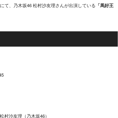
レビにて、乃木坂46 松村沙友理さんが出演している
「馬好王
。
45
 松村沙友理（乃木坂46）