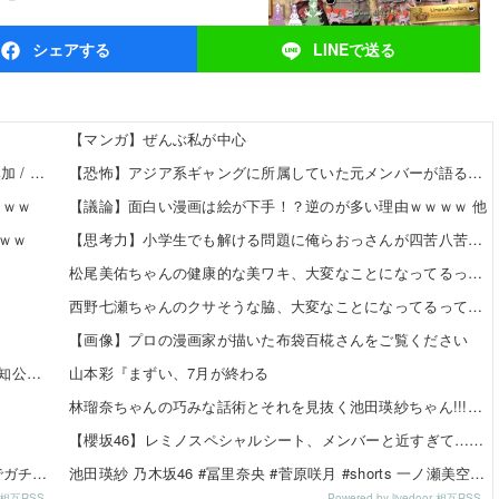
シェア
する
LINEで
送る
【マンガ】ぜんぶ私が中心
【8/20発売】「non-no 2026年 10月号」表紙：久間田琳加 / Hearts2Hearts
【恐怖】アジア系ギャングに所属していた元メンバーが語る、あの時のリアルすぎる体験談… 他
ｗｗｗ
【議論】面白い漫画は絵が下手！？逆のが多い理由ｗｗｗｗ 他
ｗｗ
【思考力】小学生でも解ける問題に俺らおっさんが四苦八苦ｗｗｗｗその答えは？ｗ 他
松尾美佑ちゃんの健康的な美ワキ、大変なことになってるって…
西野七瀬ちゃんのクサそうな脇、大変なことになってるって…
【画像】プロの漫画家が描いた布袋百椛さんをご覧ください
【日向坂46】 まさかの楽曲も披露！『三期生LIVE』愛知公演のレポがこちら
山本彩『まずい、7月が終わる
林瑠奈ちゃんの巧みな話術とそれを見抜く池田瑛紗ちゃん!!!【乃木坂46】
【櫻坂46】レミノスペシャルシート、メンバーと近すぎて…【全国ツアー2026】
【悲報】日向坂46、新曲タイトル『イチャイチャ虫』でガチ終了
池田瑛紗 乃木坂46 #冨里奈央 #菅原咲月 #shorts 一ノ瀬美空 五百城茉央 瀬戸口心月 奥の反応まとめ
or 相互RSS
Powered by livedoor 相互RSS