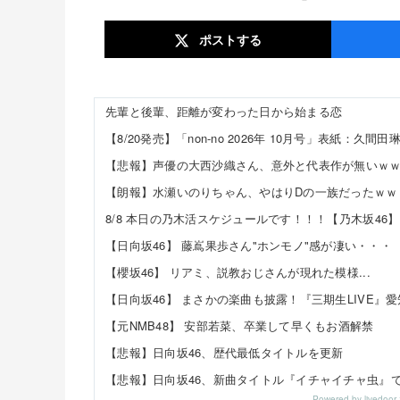
ポスト
する
先輩と後輩、距離が変わった日から始まる恋
【悲報】声優の大西沙織さん、意外と代表作が無いｗ
【朗報】水瀬いのりちゃん、やはりDの一族だったｗｗ
8/8 本日の乃木活スケジュールです！！！【乃木坂46】
【日向坂46】 藤嶌果歩さん"ホンモノ"感が凄い・・・
【櫻坂46】 リアミ、説教おじさんが現れた模様...
【元NMB48】 安部若菜、卒業して早くもお酒解禁
【悲報】日向坂46、歴代最低タイトルを更新
Powered by livedo