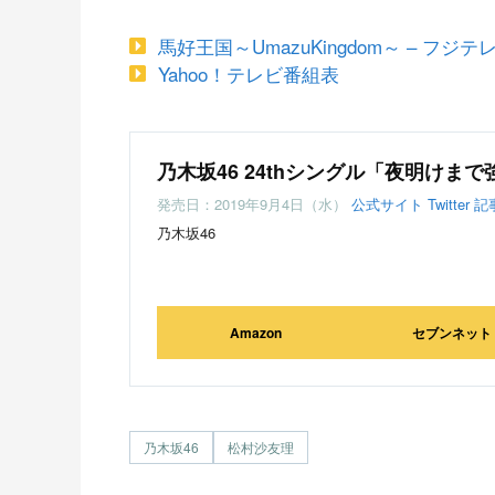
馬好王国～UmazuKingdom～ – フジテ
Yahoo！テレビ番組表
乃木坂46 24thシングル「夜明けま
発売日：2019年9月4日（水）
公式サイト
Twitter
記
乃木坂46
Amazon
セブンネット
乃木坂46
松村沙友理