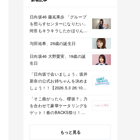
日向坂46 藤嶌果歩 「グループ
を照らすセンターになりたい」
何倍もキラキラしたかほりんが
降臨【坂道の火曜日】
与田祐希、26歳の誕生日
日向坂46 大野愛実、19歳の誕
生日
「日向坂で会いましょう」坂井
新奈の公式お姉ちゃんを決めま
しょう！！【2026.5.3 26:10〜
テレビ東京】
「そこ曲がったら、櫻坂？」力
を合わせて豪華ケータリングを
ゲット！春のBACKS祭り！
【2026.5.3 25:40〜 テレビ東
京】
もっと見る