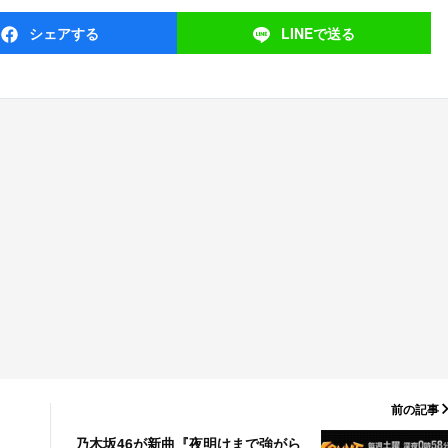
シェア
する
LINEで
送る
前の記事
乃木坂46が新曲『夜明けまで強がら