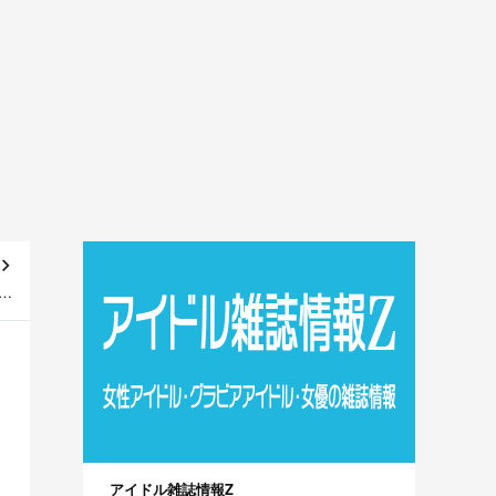
！
～]
アイドル雑誌情報Z