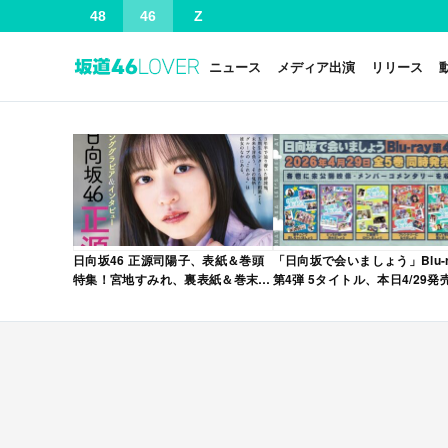
48
46
Z
ニュース
メディア出演
リリース
日向坂46 正源司陽子、表紙＆巻頭
「日向坂で会いましょう」Blu-r
特集！宮地すみれ、裏表紙＆巻末特
第4弾 5タイトル、本日4/29発
集！「グラビアチャンピオン
VOL.12」本日4/30発売！