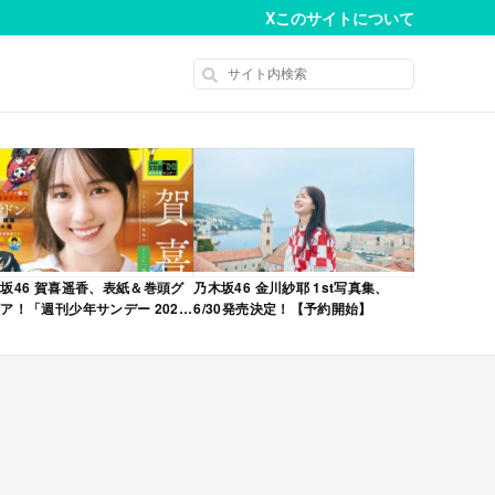
X
このサイトについて
坂46 賀喜遥香、表紙＆巻頭グ
乃木坂46 金川紗耶 1st写真集、
ア！「週刊少年サンデー 2026
6/30発売決定！【予約開始】
No.22・23 合併号」本日4/28発
！