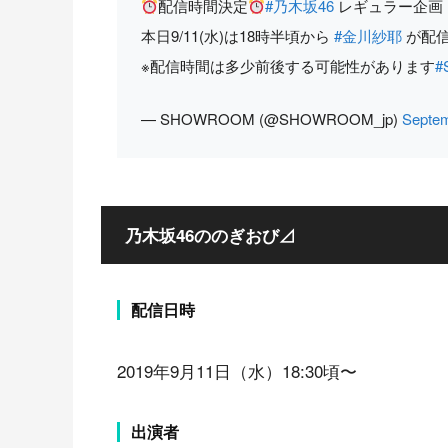
配信時間決定
#乃木坂46
レギュラー企画
本日9/11(水)は18時半頃から
#金川紗耶
が配
※配信時間は多少前後する可能性があります
#
— SHOWROOM (@SHOWROOM_jp)
Septem
乃木坂46ののぎおび⊿
配信日時
2019年9月11日（水）18:30頃〜
出演者