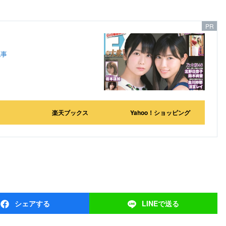
記事
楽天ブックス
Yahoo！ショッピング
シェア
する
LINEで
送る