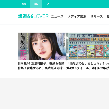
48
46
Z
ニュース
メディア出演
リリース
日向坂46 正源司陽子、表紙＆巻頭
「日向坂で会いましょう」Blu-r
特集！宮地すみれ、裏表紙＆巻末特
第4弾 5タイトル、本日4/29発
集！「グラビアチャンピオン
VOL.12」本日4/30発売！