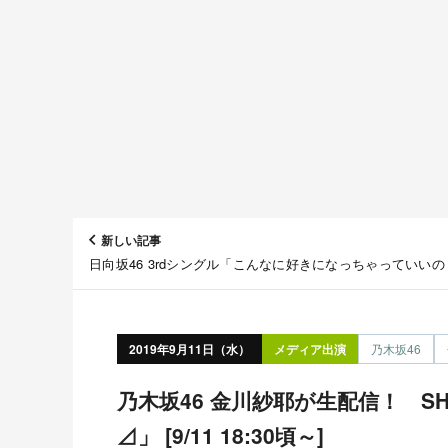
新しい記事
日向坂46 3rdシングル「こんなに好きになっちゃっていいの
ジャケット＆アーティスト写真公開！
2019年9月11日（水）
メディア出演
乃木坂46
乃木坂46 金川紗耶が生配信！ SHOWROOM「のぎおび
⊿」 [9/11 18:30頃～]