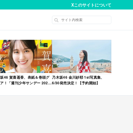
X
このサイトについて
坂46 賀喜遥香、表紙＆巻頭グ
乃木坂46 金川紗耶 1st写真集、
ア！「週刊少年サンデー 2026
6/30発売決定！【予約開始】
No.22・23 合併号」本日4/28発
！