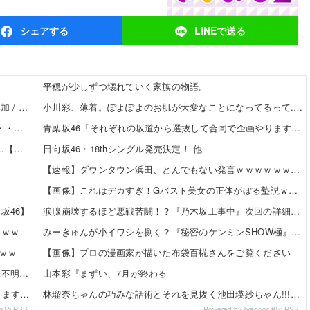
シェア
する
LINEで
送る
平穏が少しずつ壊れていく家族の物語。
【8/20発売】「non-no 2026年 10月号」表紙：久間田琳加 / Hearts2Hearts
小川彩、薄着。ぽよぽよのお肌が大変なことになってるって... 他
【日向坂46】 新曲『イチャイチャ虫』←センターは・・・【18thシングル】
青葉坂46『それぞれの坂道から選抜して合同で企画やります！』←これが最悪だよな 他
【櫻坂46】 サクラミーツ、こんなぎ加入である変化が...【公開収録レポ】
日向坂46・18thシングル発売決定！ 他
…
【速報】ダウンタウン浜田、とんでもない発言ｗｗｗｗｗｗｗｗｗｗ 他
【画像】これはデカすぎ！Gバスト美女の正体がぼる塾説ｗｗｗｗ 他
坂46】
涙腺崩壊するほど悪戦苦闘！？『乃木坂工事中』次回の詳細はコチラ!【乃木坂46】
ｗｗｗ
みーきゅんが小イワシを捌く？『秘密のケンミンSHOW極』一ノ瀬美空出演決定！！【乃木坂46】
ｗｗ
【画像】プロの漫画家が描いた布袋百椛さんをご覧ください
【悲報】小川と川﨑のインタビューの内容、ガチで意味不明すぎる
山本彩『まずい、7月が終わる
青葉坂46『それぞれの坂道から選抜して合同で企画やります！』←これが最悪だよな
林瑠奈ちゃんの巧みな話術とそれを見抜く池田瑛紗ちゃん!!!【乃木坂46】
or 相互RSS
Powered by livedoor 相互RSS