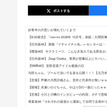
ポスト
する
好青年の片思いが壊れていくまで
【日向坂46】 Zepp Osaka、客席が想像以上にヤバい
【NMB48】 安部若菜アイドル最後の日
与田ちゃん、プールで泳いでる姿を公開！！！【元乃木
【悲報】声優の大西沙織さん、意外と代表作が無いｗ
【朗報】水瀬いのりちゃん、やはりDの一族だったｗｗ
Powered by livedo