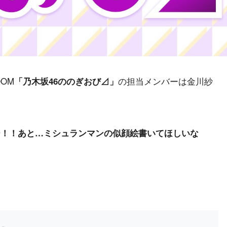
OOM
の担当メンバーは金川紗
「乃木坂46ののぎおび⊿」
ー！！あと…ミシュランマンの似顔絵書いてほしいな