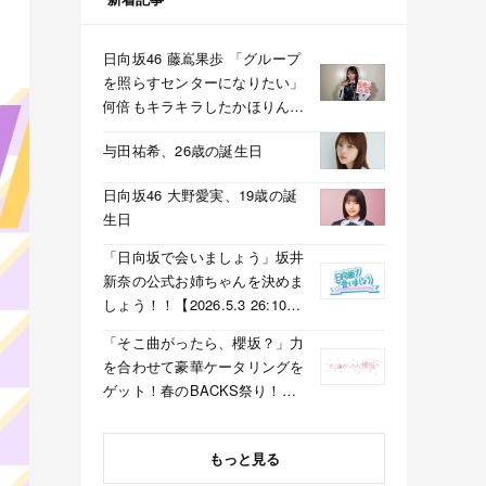
日向坂46 藤嶌果歩 「グループ
を照らすセンターになりたい」
何倍もキラキラしたかほりんが
降臨【坂道の火曜日】
与田祐希、26歳の誕生日
日向坂46 大野愛実、19歳の誕
生日
「日向坂で会いましょう」坂井
新奈の公式お姉ちゃんを決めま
しょう！！【2026.5.3 26:10〜
テレビ東京】
「そこ曲がったら、櫻坂？」力
を合わせて豪華ケータリングを
ゲット！春のBACKS祭り！
【2026.5.3 25:40〜 テレビ東
京】
もっと見る