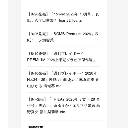
【8/20発売】「non-no 2026年 10月号」表
紙：久間田琳加 / Hearts2Hearts
【9/26発売】「BOMB Premium 2026」表
紙：一ノ瀬瑠菜
【8/10発売】「週刊プレイボーイ
PREMIUM 2026上半期グラビア傑作選」
【8/10発売】「週刊プレイボーイ 2026年
No.34・35」表紙：山田あい / 麻倉瑞季 青
山ひかる 溝端葵 etc.
【8/7発売】「FRIDAY 2026年 8/21・28 合
併号」表紙：小倉ゆうか / エリマリ姉妹 髙
野真央 福井梨莉華 etc.
新着記事