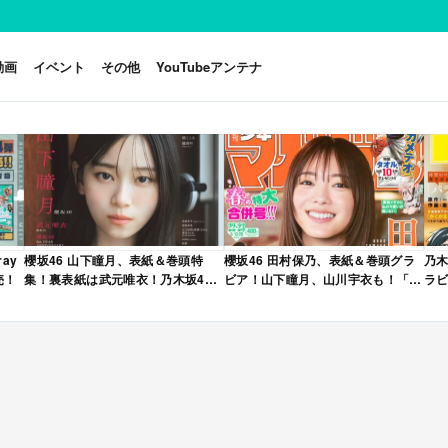
動画
イベント
その他
YouTubeアンテナ
ay
櫻坂46 山下瞳月、表紙＆巻頭特
櫻坂46 田村保乃、表紙＆巻頭グラ
乃木
売！
集！裏表紙は武元唯衣！乃木坂46
ビア！山下瞳月、山川宇衣も！「週
ラビ
海邉朱莉も登場！「B.L.T. 2026年
刊少年マガジン 2026年 No.22・23
年 
6月号」本日4/28発売！
合併号」本日4/28発売！
売