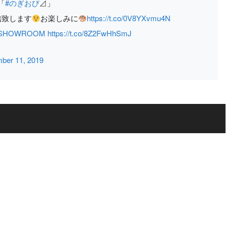
「
#のぎおび
⊿」
信致します
お楽しみに
https://t.co/0V8YXvmu4N
SHOWROOM
https://t.co/8Z2FwHhSmJ
ber 11, 2019