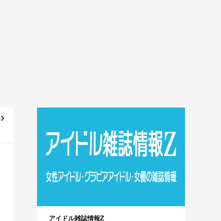
レ
～]
アイドル雑誌情報Z