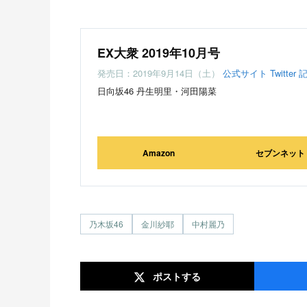
EX大衆 2019年10月号
発売日：2019年9月14日（土）
公式サイト
Twitter
日向坂46 丹生明里・河田陽菜
Amazon
セブンネット
乃木坂46
金川紗耶
中村麗乃
ポスト
する