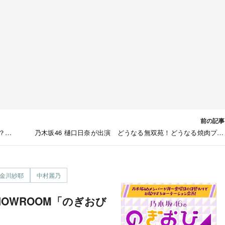
前の記事
？」
乃木坂46 樋口日奈が出演 どうなる無双苑！どうなる焼肉プロ
ス！？ テレビ大阪「焼肉プロレス」第11話 [9/11 25:00
金川紗耶
中村麗乃