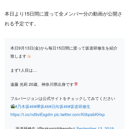
本日より15日間に渡って全メンバー分の動画が公開さ
れる予定です。
本日9月13日(金)から毎日15日間に渡って坂道研修生を紹介
致します
まず1人目は…
遠藤 光莉 20歳、神奈川県出身です
フルバージョンは公式サイトをチェックしてみてください
#乃木坂46
#欅坂46
#日向坂46
#坂道研修生
https://t.co/nd9viEsgdm
pic.twitter.com/K0bpsbKHxp
— 坂道研修生 (@sakamichikenshu)
September 13, 2019