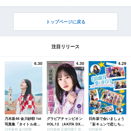
トップページに戻る
注目リリース
6.30
4.30
4.29
乃木坂46 金川紗耶 1st
グラビアチャンピオン
日向坂で会いましょう
写真集「タイトル未
VOL.12 （AKITA DXシ
「妄キュンで恋しちゃ
乃木坂46 金川紗耶
日向坂46 正源司陽子 宮地すみれ
日向坂46
定」
リーズ）
いましょう」「どっち