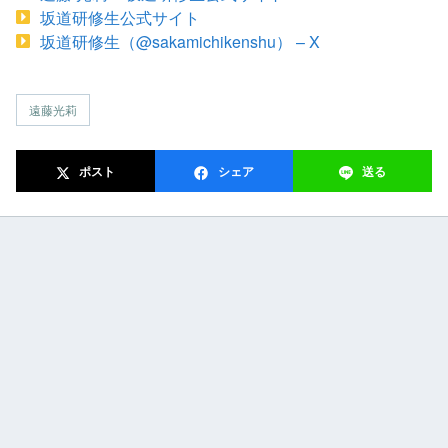
坂道研修生公式サイト
坂道研修生（@sakamichikenshu） – X
遠藤光莉
ポスト
シェア
送る