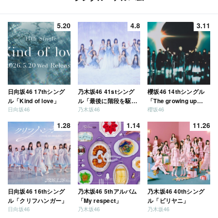
5.20
4.8
3.11
日向坂46 17thシング
乃木坂46 41stシング
櫻坂46 14thシングル
ル「Kind of love」
ル「最後に階段を駆け
「The growing up
日向坂46
乃木坂46
櫻坂46
上がったのはいつ
train」
だ？」
1.28
1.14
11.26
日向坂46 16thシング
乃木坂46 5thアルバム
乃木坂46 40thシング
ル「クリフハンガー」
「My respect」
ル「ビリヤニ」
日向坂46
乃木坂46
乃木坂46