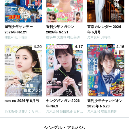
週刊少年サンデー
週刊少年マガジン
東京カレンダー 2026
2026年 No.21
2026年 No.21
年 6月号
櫻坂46 山下瞳月
櫻坂46 大園玲 村山美羽 稲熊ひな
乃木坂46 川﨑桜
4.20
4.17
4.16
non-no 2026年 6月号
ヤングガンガン 2026
週刊少年チャンピオン
年 No.9
2026年 No.20
乃木坂46 遠藤さくら 井上和 / 日向坂46 小坂菜緒
乃木坂46 池田瑛紗 田村真佑
乃木坂46 増田三莉音
シングル・アルバム