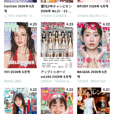
CanCam 2026年 6月
週刊少年チャンピオン
BRODY 2026年 6月号
号
2026年 No.21・22 合
山下美月 加藤史帆 / 日向坂46 大野愛実
乃木坂46 五百城茉央
日向坂46 藤嶌果歩 片山紗希 松尾桜 金村美玖 髙橋未来虹
併号
4.23
4.23
4.22
ViVi 2026年 6月号
アップトゥボーイ
MAQUIA 2026年 6月
vol.362 2026年 6月号
号
櫻坂46 山﨑天
生駒里奈 / 乃木坂46 金川紗耶 森平麗心
与田祐希 / 櫻坂46 浅井恋乃未
4.22
4.22
4.21