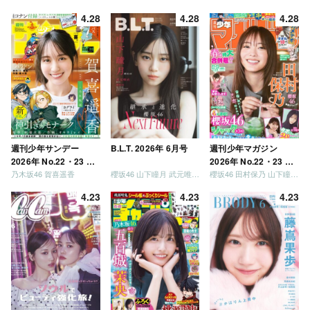
が強いか決めましょ
4.28
4.28
4.28
う」「ご褒美でロケし
ましょう」「フレンド
リーになりましょう」
「笑って卒業を祝いま
しょう」 [Blu-ray]
週刊少年サンデー
B.L.T. 2026年 6月号
週刊少年マガジン
2026年 No.22・23 合
2026年 No.22・23 合
乃木坂46 賀喜遥香
櫻坂46 山下瞳月 武元唯衣 / 乃木坂46 海邉朱莉
櫻坂46 田村保乃 山下瞳月 山川宇衣
併号
併号
4.23
4.23
4.23