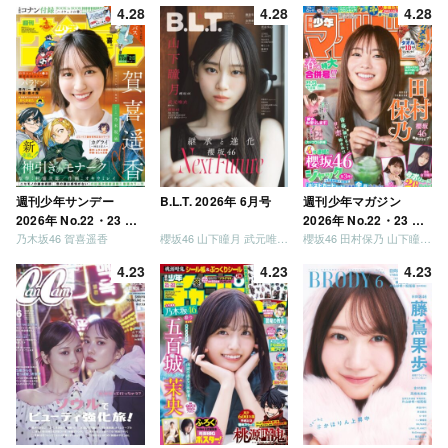
が強いか決めましょ
4.28
4.28
4.28
う」「ご褒美でロケし
ましょう」「フレンド
リーになりましょう」
「笑って卒業を祝いま
しょう」 [Blu-ray]
週刊少年サンデー
B.L.T. 2026年 6月号
週刊少年マガジン
2026年 No.22・23 合
2026年 No.22・23 合
乃木坂46 賀喜遥香
櫻坂46 山下瞳月 武元唯衣 / 乃木坂46 海邉朱莉
櫻坂46 田村保乃 山下瞳月 山川宇衣
併号
併号
4.23
4.23
4.23