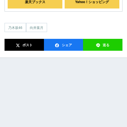
楽天ブックス
Yahoo！ショッピング
乃木坂46
向井葉月
ポスト
シェア
送る