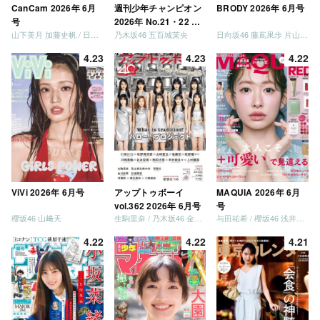
CanCam 2026年 6月
週刊少年チャンピオン
BRODY 2026年 6月号
号
2026年 No.21・22 合
山下美月 加藤史帆 / 日向坂46 大野愛実
乃木坂46 五百城茉央
日向坂46 藤嶌果歩 片山紗希 松尾桜 金村美玖 髙橋未来虹
併号
4.23
4.23
4.22
ViVi 2026年 6月号
アップトゥボーイ
MAQUIA 2026年 6月
vol.362 2026年 6月号
号
櫻坂46 山﨑天
生駒里奈 / 乃木坂46 金川紗耶 森平麗心
与田祐希 / 櫻坂46 浅井恋乃未
4.22
4.22
4.21