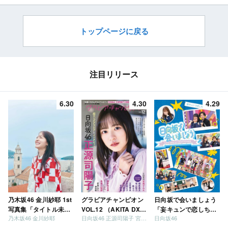
～]
トップページに戻る
注目リリース
6.30
4.30
4.29
乃木坂46 金川紗耶 1st
グラビアチャンピオン
日向坂で会いましょう
写真集「タイトル未
VOL.12 （AKITA DXシ
「妄キュンで恋しちゃ
乃木坂46 金川紗耶
日向坂46 正源司陽子 宮地すみれ
日向坂46
定」
リーズ）
いましょう」「どっち