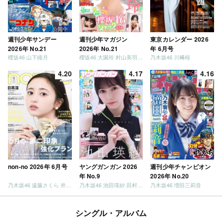
週刊少年サンデー
週刊少年マガジン
東京カレンダー 2026
2026年 No.21
2026年 No.21
年 6月号
櫻坂46 山下瞳月
櫻坂46 大園玲 村山美羽 稲熊ひな
乃木坂46 川﨑桜
4.20
4.17
4.16
non-no 2026年 6月号
ヤングガンガン 2026
週刊少年チャンピオン
年 No.9
2026年 No.20
乃木坂46 遠藤さくら 井上和 / 日向坂46 小坂菜緒
乃木坂46 池田瑛紗 田村真佑
乃木坂46 増田三莉音
シングル・アルバム