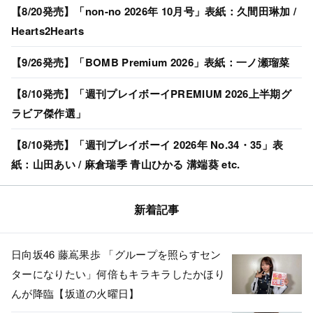
【8/20発売】「non-no 2026年 10月号」表紙：久間田琳加 /
Hearts2Hearts
【9/26発売】「BOMB Premium 2026」表紙：一ノ瀬瑠菜
【8/10発売】「週刊プレイボーイPREMIUM 2026上半期グ
ラビア傑作選」
【8/10発売】「週刊プレイボーイ 2026年 No.34・35」表
紙：山田あい / 麻倉瑞季 青山ひかる 溝端葵 etc.
新着記事
日向坂46 藤嶌果歩 「グループを照らすセン
ターになりたい」何倍もキラキラしたかほり
んが降臨【坂道の火曜日】