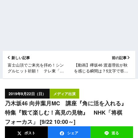
新しい記事
前の記事
富士山頂でご来光を拝め！シン
【動画】欅坂46 渡邉理佐が秋
グルヒット祈願！ テレ東「乃
を感じる瞬間は？5文字で答え
木坂工事中」 [9/22 24:00～]
て！【non-no】
2019年9月22日（日）
メディア出演
乃木坂46 向井葉月MC 講座『角に活を入れる』
特集『観て楽しむ！高見の見物』 NHK「将棋
フォーカス」 [9/22 10:00～]
ポスト
シェア
送る