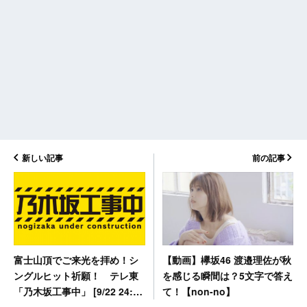
新しい記事
前の記事
【動画】欅坂46 渡邉理佐が秋
富士山頂でご来光を拝め！シ
を感じる瞬間は？5文字で答え
ングルヒット祈願！ テレ東
て！【non-no】
「乃木坂工事中」 [9/22 24:00