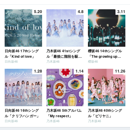
5.20
4.8
3.11
日向坂46 17thシング
乃木坂46 41stシング
櫻坂46 14thシングル
ル「Kind of love」
ル「最後に階段を駆け
「The growing up
日向坂46
乃木坂46
櫻坂46
上がったのはいつ
train」
だ？」
1.28
1.14
11.26
日向坂46 16thシング
乃木坂46 5thアルバム
乃木坂46 40thシング
ル「クリフハンガー」
「My respect」
ル「ビリヤニ」
日向坂46
乃木坂46
乃木坂46