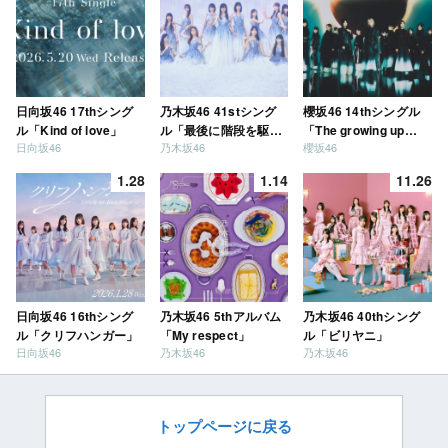
日向坂46 17thシング
乃木坂46 41stシング
櫻坂46 14thシングル
ル「Kind of love」
ル「最後に階段を駆け
「The growing up
日向坂46
乃木坂46
櫻坂46
上がったのはいつ
train」
だ？」
1.28
1.14
11.26
日向坂46 16thシング
乃木坂46 5thアルバム
乃木坂46 40thシング
ル「クリフハンガー」
「My respect」
ル「ビリヤニ」
日向坂46
乃木坂46
乃木坂46
トップページに戻る