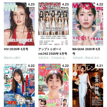
4.23
4.23
4.22
ViVi 2026年 6月号
アップトゥボーイ
MAQUIA 2026年 6月
vol.362 2026年 6月号
号
櫻坂46 山﨑天
生駒里奈 / 乃木坂46 金川紗耶 森平麗心
与田祐希 / 櫻坂46 浅井恋乃未
4.22
4.22
4.21