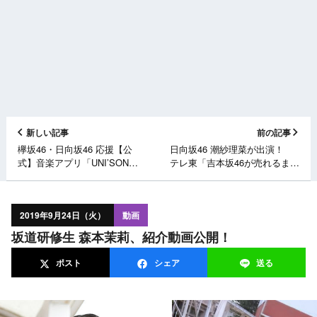
新しい記事
前の記事
欅坂46・日向坂46 応援【公
日向坂46 潮紗理菜が出演！
式】音楽アプリ「UNI’SON
テレ東「吉本坂46が売れるまで
AIR」サービススタート！
の全記録 シーズン2」 [9/24
26:35～]
2019年9月24日（火）
動画
坂道研修生 森本茉莉、紹介動画公開！
ポスト
シェア
送る