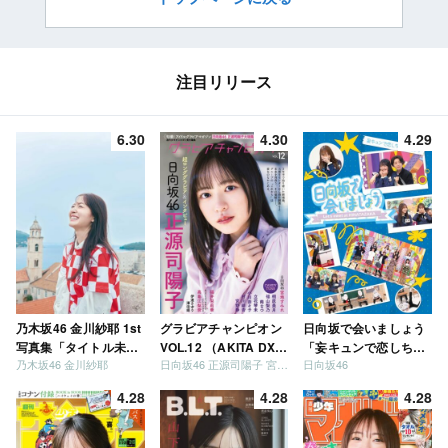
注目リリース
6.30
4.30
4.29
乃木坂46 金川紗耶 1st
グラビアチャンピオン
日向坂で会いましょう
写真集「タイトル未
VOL.12 （AKITA DXシ
「妄キュンで恋しちゃ
乃木坂46 金川紗耶
日向坂46 正源司陽子 宮地すみれ
日向坂46
定」
リーズ）
いましょう」「どっち
が強いか決めましょ
4.28
4.28
4.28
う」「ご褒美でロケし
ましょう」「フレンド
リーになりましょう」