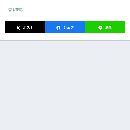
森本茉莉
ポスト
シェア
送る