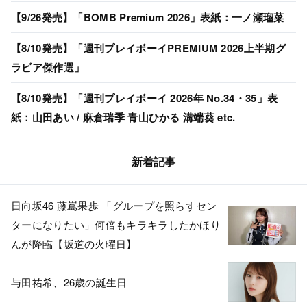
【9/26発売】「BOMB Premium 2026」表紙：一ノ瀬瑠菜
【8/10発売】「週刊プレイボーイPREMIUM 2026上半期グ
ラビア傑作選」
【8/10発売】「週刊プレイボーイ 2026年 No.34・35」表
紙：山田あい / 麻倉瑞季 青山ひかる 溝端葵 etc.
新着記事
日向坂46 藤嶌果歩 「グループを照らすセン
ターになりたい」何倍もキラキラしたかほり
んが降臨【坂道の火曜日】
与田祐希、26歳の誕生日