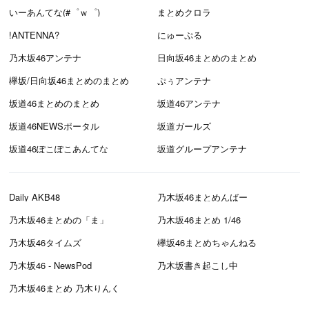
いーあんてな(#゜ｗ゜)
まとめクロラ
!ANTENNA?
にゅーぷる
乃木坂46アンテナ
日向坂46まとめのまとめ
欅坂/日向坂46まとめのまとめ
ぷぅアンテナ
坂道46まとめのまとめ
坂道46アンテナ
坂道46NEWSポータル
坂道ガールズ
坂道46ぽこぽこあんてな
坂道グループアンテナ
Daily AKB48
乃木坂46まとめんばー
乃木坂46まとめの「ま」
乃木坂46まとめ 1/46
乃木坂46タイムズ
欅坂46まとめちゃんねる
乃木坂46 - NewsPod
乃木坂書き起こし中
乃木坂46まとめ 乃木りんく