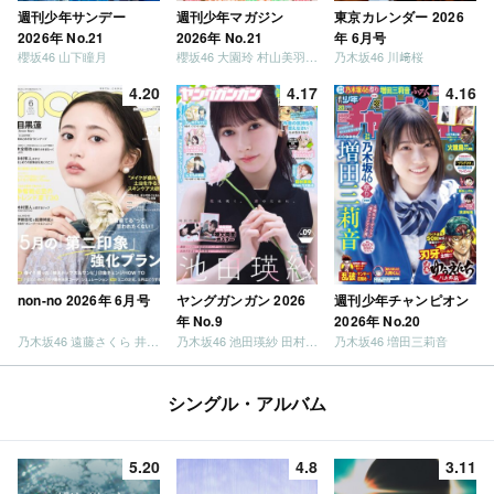
週刊少年サンデー
週刊少年マガジン
東京カレンダー 2026
2026年 No.21
2026年 No.21
年 6月号
櫻坂46 山下瞳月
櫻坂46 大園玲 村山美羽 稲熊ひな
乃木坂46 川﨑桜
4.20
4.17
4.16
non-no 2026年 6月号
ヤングガンガン 2026
週刊少年チャンピオン
年 No.9
2026年 No.20
乃木坂46 遠藤さくら 井上和 / 日向坂46 小坂菜緒
乃木坂46 池田瑛紗 田村真佑
乃木坂46 増田三莉音
シングル・アルバム
5.20
4.8
3.11