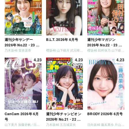
「笑って卒業を祝いま
しょう」 [Blu-ray]
週刊少年サンデー
B.L.T. 2026年 6月号
週刊少年マガジン
2026年 No.22・23 合
2026年 No.22・23 合
乃木坂46 賀喜遥香
櫻坂46 山下瞳月 武元唯衣 / 乃木坂46 海邉朱莉
櫻坂46 田村保乃 山下瞳月 山川宇衣
併号
併号
4.23
4.23
4.23
CanCam 2026年 6月
週刊少年チャンピオン
BRODY 2026年 6月号
号
2026年 No.21・22 合
山下美月 加藤史帆 / 日向坂46 大野愛実
乃木坂46 五百城茉央
日向坂46 藤嶌果歩 片山紗希 松尾桜 金村美玖 髙橋未来虹
併号