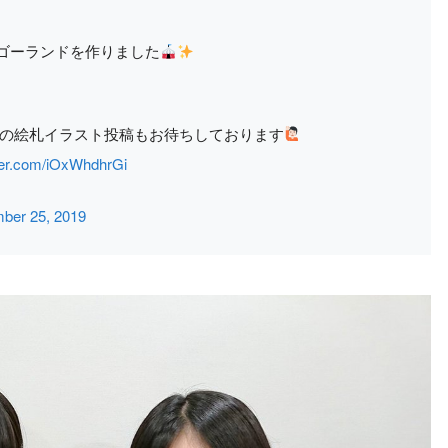
ゴーランドを作りました
の絵札イラスト投稿もお待ちしております
tter.com/iOxWhdhrGi
ber 25, 2019