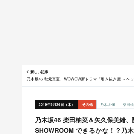
新しい記事
乃木坂46 秋元真夏、WOWOW新ドラマ「引き抜き屋 ～ヘ
ンターの流儀～」出演決定！
2019年9月26日（木）
その他
乃木坂46
柴田柚
乃木坂46 柴田柚菜＆矢久保美緒、配信オフショット 「猫舌
SHOWROOM できるかな！？乃木