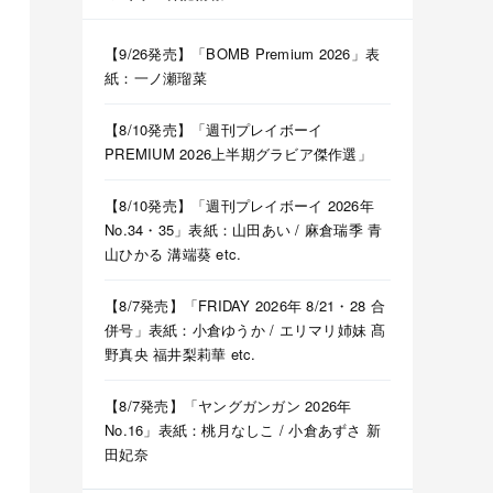
【9/26発売】「BOMB Premium 2026」表
紙：一ノ瀬瑠菜
【8/10発売】「週刊プレイボーイ
PREMIUM 2026上半期グラビア傑作選」
【8/10発売】「週刊プレイボーイ 2026年
No.34・35」表紙：山田あい / 麻倉瑞季 青
山ひかる 溝端葵 etc.
【8/7発売】「FRIDAY 2026年 8/21・28 合
併号」表紙：小倉ゆうか / エリマリ姉妹 髙
野真央 福井梨莉華 etc.
【8/7発売】「ヤングガンガン 2026年
No.16」表紙：桃月なしこ / 小倉あずさ 新
田妃奈