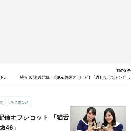
前の記事
ッドハ
欅坂46 渡辺梨加、表紙＆巻頭グラビア！「週刊少年チャンピオ
2019年 No.43」9/26発
菜
矢久保美緒
坂46」