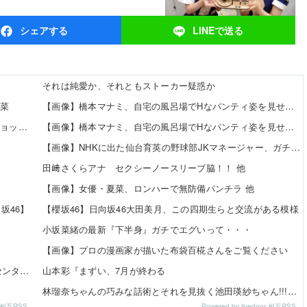
シェア
する
LINEで
送る
それは純愛か、それともストーカー疑惑か
瑠菜
【画像】橋本マナミ、自宅の風呂場でHなパンティ姿を見せつける 他
【令和最新版】 早見沙織(35)x東山奈央(34)、同級生2ショット写真がこちらｗｗｗｗ
【画像】橋本マナミ、自宅の風呂場でHなパンティ姿を見せつける 他
【画像】NHKに出た仙台育英の野球部JKマネージャー、ガチで可愛いぞ 他
田﨑さくらアナ セクシーノースリーブ脇！！ 他
【画像】女優・夏菜、ロンハーで無防備パンチラ 他
坂46】
【櫻坂46】日向坂46大田美月、この四期生らと交流がある模様
小坂菜緒の最新『下半身』ガチでエグいって・・・
【画像】プロの漫画家が描いた布袋百椛さんをご覧ください
青葉坂46、各新人の寄せ集めになりそう。つまり大野センターだな
山本彩『まずい、7月が終わる
林瑠奈ちゃんの巧みな話術とそれを見抜く池田瑛紗ちゃん!!!【乃木坂46】
or 相互RSS
Powered by livedoor 相互RSS