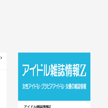
ン
売！
アイドル雑誌情報Z