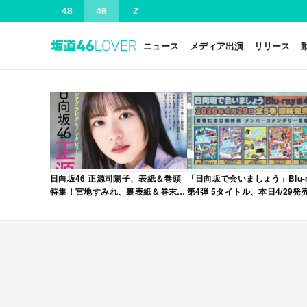
48
46
Z
ニュース
メディア出演
リリース
日向坂46 正源司陽子、表紙＆巻頭
「日向坂で会いましょう」Blu-r
特集！宮地すみれ、裏表紙＆巻末特
第4弾 5タイトル、本日4/29発
集！「グラビアチャンピオン
VOL.12」本日4/30発売！