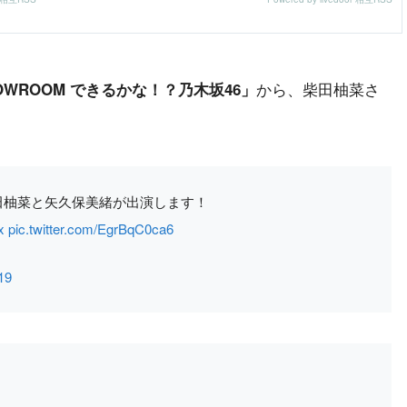
から、柴田柚菜さ
OWROOM できるかな！？乃木坂46」
に柴田柚菜と矢久保美緒が出演します！
x
pic.twitter.com/EgrBqC0ca6
19