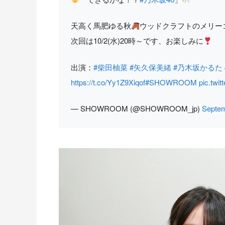
天高く馬肥ゆる秋
ウッドクラフトのメリー
次回は10/2(水)20時～です、お楽しみに
出演：
#柴田柚菜
#矢久保美緒
#乃木坂かるた
https://t.co/Yy1Z9Xiqof
#SHOWROOM
pic.twi
— SHOWROOM (@SHOWROOM_jp)
Septem