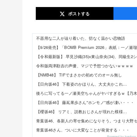
ポスト
する
不器用な二人が辿り着いた、切なく温かい恋物語
【9/26発売】「BOMB Premium 2026」表紙：一ノ瀬
令和版両津勘吉の声優、マジで予想つかないｗｗｗｗ
【NMB48】 TIFでまさかの初めてのオール無し
【日向坂46】 下着姿のかほりん、大丈夫かこれ…
後ろに写ってる一ノ瀬美空ちゃんがヤバすぎるｗ【乃木
【日向坂46】 藤嶌果歩さん"ホンモノ"感が凄い・・・
【櫻坂46】 リアミ、説教おじさんが現れた模様...
青葉坂46さん、ついに大変なことが発覚する・・・
Powered by livedo