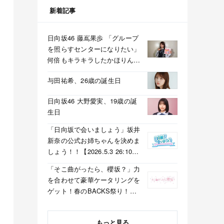
新着記事
日向坂46 藤嶌果歩 「グループ
を照らすセンターになりたい」
何倍もキラキラしたかほりんが
降臨【坂道の火曜日】
与田祐希、26歳の誕生日
日向坂46 大野愛実、19歳の誕
生日
「日向坂で会いましょう」坂井
新奈の公式お姉ちゃんを決めま
しょう！！【2026.5.3 26:10〜
テレビ東京】
「そこ曲がったら、櫻坂？」力
を合わせて豪華ケータリングを
ゲット！春のBACKS祭り！
【2026.5.3 25:40〜 テレビ東
京】
もっと見る