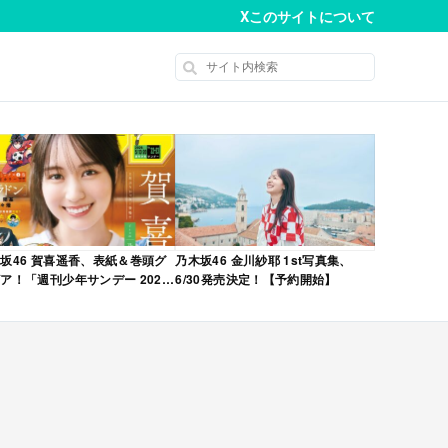
X
このサイトについて
坂46 賀喜遥香、表紙＆巻頭グ
乃木坂46 金川紗耶 1st写真集、
ア！「週刊少年サンデー 2026
6/30発売決定！【予約開始】
No.22・23 合併号」本日4/28発
！