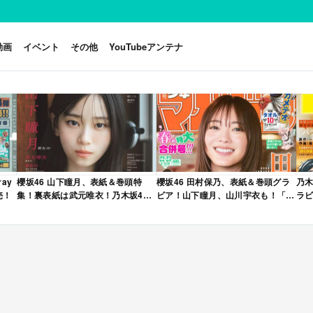
動画
イベント
その他
YouTubeアンテナ
ay
櫻坂46 山下瞳月、表紙＆巻頭特
櫻坂46 田村保乃、表紙＆巻頭グラ
乃木
売！
集！裏表紙は武元唯衣！乃木坂46
ビア！山下瞳月、山川宇衣も！「週
ラビ
海邉朱莉も登場！「B.L.T. 2026年
刊少年マガジン 2026年 No.22・23
年 
6月号」本日4/28発売！
合併号」本日4/28発売！
売