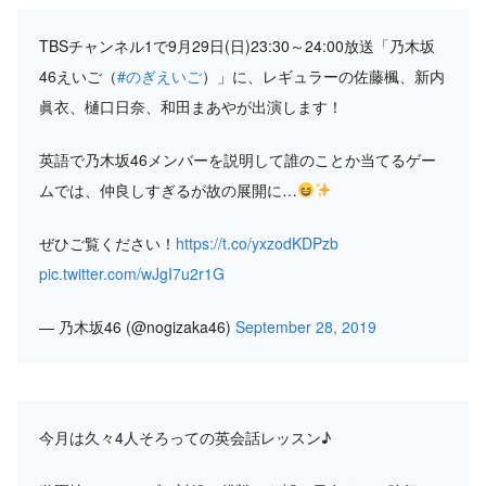
TBSチャンネル1で9月29日(日)23:30～24:00放送「乃木坂
46えいご（
#のぎえいご
）」に、レギュラーの佐藤楓、新内
眞衣、樋口日奈、和田まあやが出演します！
英語で乃木坂46メンバーを説明して誰のことか当てるゲー
ムでは、仲良しすぎるが故の展開に…
ぜひご覧ください！
https://t.co/yxzodKDPzb
pic.twitter.com/wJgI7u2r1G
— 乃木坂46 (@nogizaka46)
September 28, 2019
今月は久々4人そろっての英会話レッスン♪