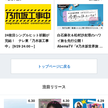
白石麻衣＆松村沙友理のハワ
24枚目シングルヒット祈願が
イ旅を先行公開！
完結！ テレ東「乃木坂工事
AbemaTV「#乃木坂世界旅 今
中」 [9/29 24:00～]
野さんほっといてよ！ 最速い
いとこ取りSP」 [9/29 23:00
～]
トップページに戻る
注目リリース
6.30
4.30
4.29