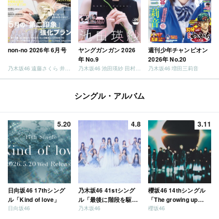
non-no 2026年 6月号
ヤングガンガン 2026
週刊少年チャンピオン
年 No.9
2026年 No.20
乃木坂46 遠藤さくら 井上和 / 日向坂46 小坂菜緒
乃木坂46 池田瑛紗 田村真佑
乃木坂46 増田三莉音
シングル・アルバム
5.20
4.8
3.11
日向坂46 17thシング
乃木坂46 41stシング
櫻坂46 14thシングル
ル「Kind of love」
ル「最後に階段を駆け
「The growing up
日向坂46
乃木坂46
櫻坂46
上がったのはいつ
train」
だ？」