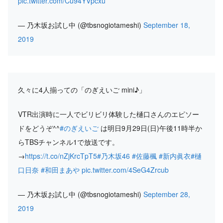
pic.twitter.com/Cu94YVpcxu
— 乃木坂お試し中 (@tbsnogiotameshi)
September 18,
2019
久々に4人揃っての「のぎえいご mini♪」
VTR出演時に一人でビリビリ体験した樋口さんのエピソー
ドをどうぞ^^
#のぎえいご
は明日9月29日(日)午後11時半か
らTBSチャンネル1で放送です。
→
https://t.co/nZjKrcTpT5
#乃木坂46
#佐藤楓
#新内眞衣
#樋
口日奈
#和田まあや
pic.twitter.com/4SeG4Zrcub
— 乃木坂お試し中 (@tbsnogiotameshi)
September 28,
2019