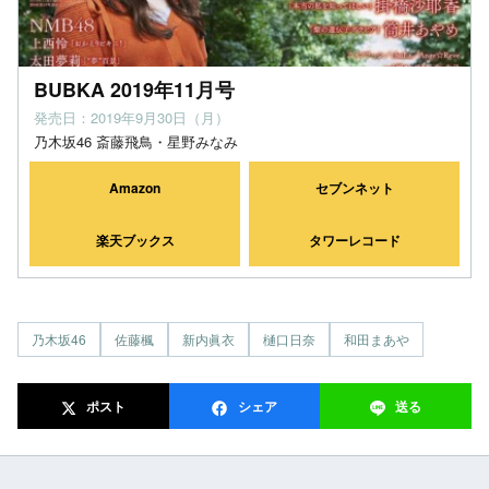
BUBKA 2019年11月号
発売日：2019年9月30日（月）
乃木坂46 斎藤飛鳥・星野みなみ
Amazon
セブンネット
楽天ブックス
タワーレコード
乃木坂46
佐藤楓
新内眞衣
樋口日奈
和田まあや
ポスト
シェア
送る