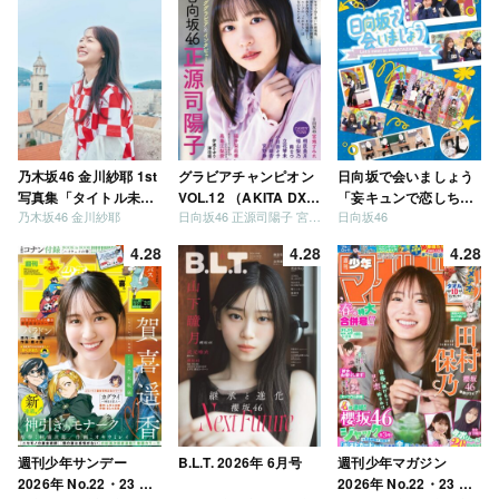
乃木坂46 金川紗耶 1st
グラビアチャンピオン
日向坂で会いましょう
写真集「タイトル未
VOL.12 （AKITA DXシ
「妄キュンで恋しちゃ
乃木坂46 金川紗耶
日向坂46 正源司陽子 宮地すみれ
日向坂46
定」
リーズ）
いましょう」「どっち
が強いか決めましょ
4.28
4.28
4.28
う」「ご褒美でロケし
ましょう」「フレンド
リーになりましょう」
「笑って卒業を祝いま
しょう」 [Blu-ray]
週刊少年サンデー
B.L.T. 2026年 6月号
週刊少年マガジン
2026年 No.22・23 合
2026年 No.22・23 合