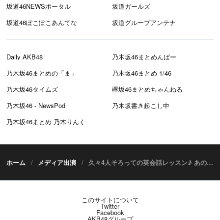
坂道46NEWSポータル
坂道ガールズ
坂道46ぽこぽこあんてな
坂道グループアンテナ
Daily AKB48
乃木坂46まとめんばー
乃木坂46まとめの「ま」
乃木坂46まとめ 1/46
乃木坂46タイムズ
欅坂46まとめちゃんねる
乃木坂46 - NewsPod
乃木坂書き起こし中
乃木坂46まとめ 乃木りんく
ホーム
メディア出演
久々4人そろっての英会話レッスン♪ あのメンバーが恥ずかしい罰ゲームで赤面！？ TBSチャンネル「乃木坂46えいご」#41 [9/29 23:30～]
このサイトについて
Twitter
Facebook
AKB48グループ