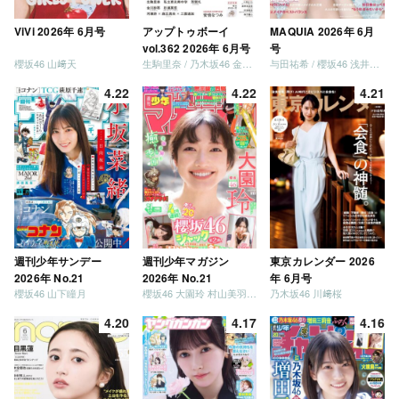
ViVi 2026年 6月号
アップトゥボーイ
MAQUIA 2026年 6月
vol.362 2026年 6月号
号
櫻坂46 山﨑天
生駒里奈 / 乃木坂46 金川紗耶 森平麗心
与田祐希 / 櫻坂46 浅井恋乃未
4.22
4.22
4.21
週刊少年サンデー
週刊少年マガジン
東京カレンダー 2026
2026年 No.21
2026年 No.21
年 6月号
櫻坂46 山下瞳月
櫻坂46 大園玲 村山美羽 稲熊ひな
乃木坂46 川﨑桜
4.20
4.17
4.16