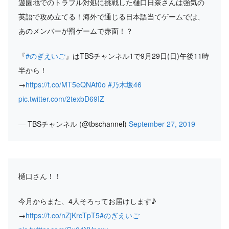
遊園地でのトラブル対処に挑戦した樋口日奈さんは強気の
英語で攻め立てる！海外で通じる日本語当てゲームでは、
あのメンバーが罰ゲームで赤面！？
『
#のぎえいご
』はTBSチャンネル1で9月29日(日)午後11時
半から！
→
https://t.co/MT5eQNAf0o
#乃木坂46
pic.twitter.com/2texbD69IZ
— TBSチャンネル (@tbschannel)
September 27, 2019
樋口さん！！
今月からまた、4人そろってお届けします♪
→
https://t.co/nZjKrcTpT5
#のぎえいご