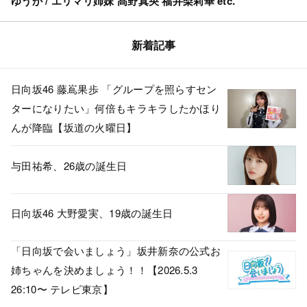
ゆうか / エリマリ姉妹 髙野真央 福井梨莉華 etc.
新着記事
日向坂46 藤嶌果歩 「グループを照らすセン
ターになりたい」何倍もキラキラしたかほり
んが降臨【坂道の火曜日】
与田祐希、26歳の誕生日
日向坂46 大野愛実、19歳の誕生日
「日向坂で会いましょう」坂井新奈の公式お
姉ちゃんを決めましょう！！【2026.5.3
26:10〜 テレビ東京】