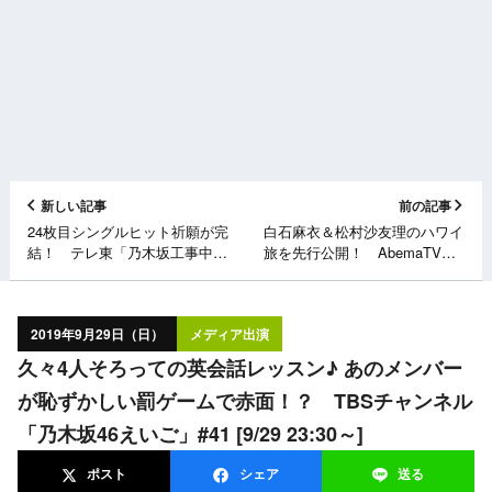
新しい記事
前の記事
24枚目シングルヒット祈願が完
白石麻衣＆松村沙友理のハワイ
結！ テレ東「乃木坂工事中」
旅を先行公開！ AbemaTV「#
[9/29 24:00～]
乃木坂世界旅 今野さんほっと
いてよ！ 最速いいとこ取り
SP」 [9/29 23:00～]
2019年9月29日（日）
メディア出演
久々4人そろっての英会話レッスン♪ あのメンバー
が恥ずかしい罰ゲームで赤面！？ TBSチャンネル
「乃木坂46えいご」#41 [9/29 23:30～]
ポスト
シェア
送る