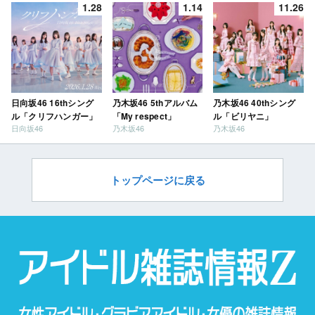
1.28
1.14
11.26
日向坂46 16thシング
乃木坂46 5thアルバム
乃木坂46 40thシング
ル「クリフハンガー」
「My respect」
ル「ビリヤニ」
日向坂46
乃木坂46
乃木坂46
トップページに戻る