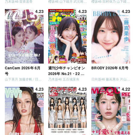
乃木坂46 賀喜遥香
櫻坂46 山下瞳月 武元唯衣 / 乃木坂46 海邉朱莉
櫻坂46 田村保乃 山下瞳月 山川宇衣
併号
併号
4.23
4.23
4.23
CanCam 2026年 6月
週刊少年チャンピオン
BRODY 2026年 6月号
号
2026年 No.21・22 合
山下美月 加藤史帆 / 日向坂46 大野愛実
乃木坂46 五百城茉央
日向坂46 藤嶌果歩 片山紗希 松尾桜 金村美玖 髙橋未来虹
併号
4.23
4.23
4.22