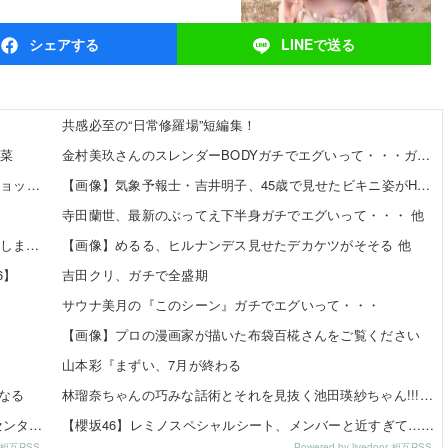
シェア
する
LINEで
送る
共感必至の“日常修羅場”短編集！
瑠菜
金村美玖さんのスレンダーBODYガチでエグいって・・・ガチでエグいって・・・ 他
【令和最新版】 早見沙織(35)x東山奈央(34)、同級生2ショット写真がこちらｗｗｗｗ
【画像】気象予報士・吉井明子、45歳で見せたビキニ姿がHすぎる 他
寺田蘭世、最新のぶってえ下半身ガチでエグいって・・・ 他
【速報】 乃木坂5期生、すぐベロを「こう」やってシてしまうｗｗｗｗｗｗ
【画像】めるる、ヒルナンデス見せたデカケツがそそる 他
6】
吉田クリ、ガチで全盛期
サウナ美月の『このシーン』ガチでエグいって・・・
【画像】プロの漫画家が描いた布袋百椛さんをご覧ください
山本彩『まずい、7月が終わる
になる
林瑠奈ちゃんの巧みな話術とそれを見抜く池田瑛紗ちゃん!!!【乃木坂46】
青葉坂46、各新人の寄せ集めになりそう。つまり大野センターだな
【櫻坂46】レミノスペシャルシート、メンバーと近すぎて…【全国ツアー2026】
or 相互RSS
Powered by livedoor 相互RSS