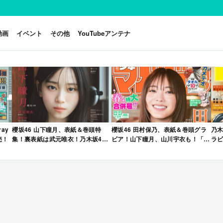
動画
イベント
その他
YouTubeアンテナ
ay
櫻坂46 山下瞳月、表紙＆巻頭特
櫻坂46 田村保乃、表紙＆巻頭グラ
乃木
売！
集！裏表紙は武元唯衣！乃木坂46
ビア！山下瞳月、山川宇衣も！「週
ラビ
海邉朱莉も登場！「B.L.T. 2026年
刊少年マガジン 2026年 No.22・23
年 
6月号」本日4/28発売！
合併号」本日4/28発売！
売