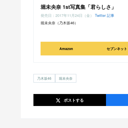
堀未央奈 1st写真集「君らしさ」
発売日：2017年11月24日（金）
Twitter
記事
堀未央奈（乃木坂46）
Amazon
セブンネット
乃木坂46
堀未央奈
ポスト
する