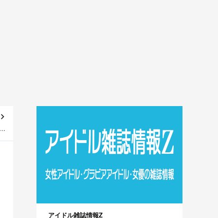
う
V】
アイドル雑誌情報Z