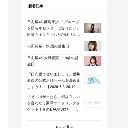
新着記事
日向坂46 藤嶌果歩 「グループ
を照らすセンターになりたい」
何倍もキラキラしたかほりんが
降臨【坂道の火曜日】
与田祐希、26歳の誕生日
日向坂46 大野愛実、19歳の誕
生日
「日向坂で会いましょう」坂井
新奈の公式お姉ちゃんを決めま
しょう！！【2026.5.3 26:10〜
テレビ東京】
「そこ曲がったら、櫻坂？」力
を合わせて豪華ケータリングを
ゲット！春のBACKS祭り！
【2026.5.3 25:40〜 テレビ東
京】
もっと見る