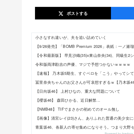
ポスト
する
小さなすれ違いが、夫を追い詰めていく
【9/26発売】「BOMB Premium 2026」表紙：一ノ瀬
令和版両津勘吉の声優、マジで予想つかないｗｗｗｗ
冨里奈央ちゃんのお父さんが可哀想すぎるｗ【乃木坂4
【日向坂46】 上村ひなの、重大な問題について
【櫻坂46】 森田ひかる、近日解禁...
【NMB48】 TIFでまさかの初めてのオール無し
【画像】清宮レイ(23)さん、ありふれた普通の美少女
Powered by livedo