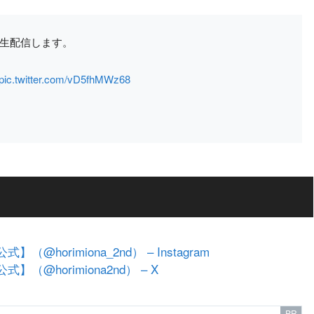
で生配信します。
pic.twitter.com/vD5fhMWz68
orimiona_2nd） – Instagram
@horimiona2nd） – X