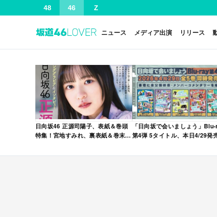
48
46
Z
ニュース
メディア出演
リリース
日向坂46 正源司陽子、表紙＆巻頭
「日向坂で会いましょう」Blu-r
特集！宮地すみれ、裏表紙＆巻末特
第4弾 5タイトル、本日4/29発
集！「グラビアチャンピオン
VOL.12」本日4/30発売！