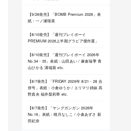
【9/26発売】「BOMB Premium 2026」表
紙：一ノ瀬瑠菜
【8/10発売】「週刊プレイボーイ
PREMIUM 2026上半期グラビア傑作選」
【8/10発売】「週刊プレイボーイ 2026年
No.34・35」表紙：山田あい / 麻倉瑞季 青
山ひかる 溝端葵 etc.
【8/7発売】「FRIDAY 2026年 8/21・28 合
併号」表紙：小倉ゆうか / エリマリ姉妹 髙
野真央 福井梨莉華 etc.
【8/7発売】「ヤングガンガン 2026年
No.16」表紙：桃月なしこ / 小倉あずさ 新
田妃奈