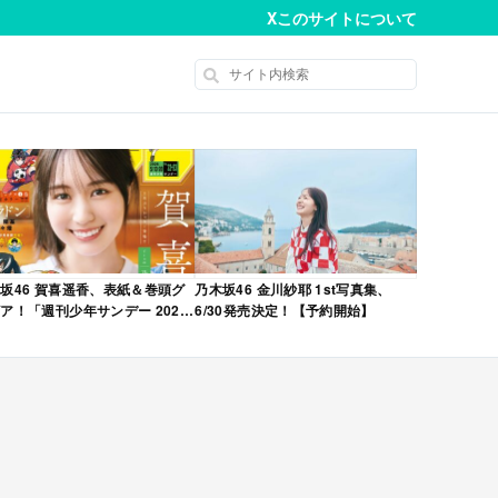
X
このサイトについて
坂46 賀喜遥香、表紙＆巻頭グ
乃木坂46 金川紗耶 1st写真集、
ア！「週刊少年サンデー 2026
6/30発売決定！【予約開始】
No.22・23 合併号」本日4/28発
！