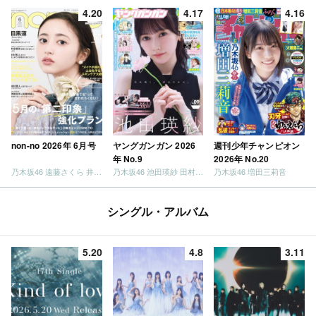
4.20
4.17
4.16
non-no 2026年 6月号
ヤングガンガン 2026
週刊少年チャンピオン
年 No.9
2026年 No.20
乃木坂46 遠藤さくら 井上和 / 日向坂46 小坂菜緒
乃木坂46 池田瑛紗 田村真佑
乃木坂46 増田三莉音
シングル・アルバム
5.20
4.8
3.11