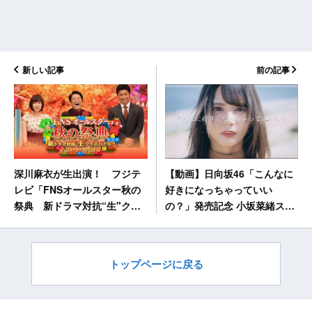
新しい記事
前の記事
【動画】日向坂46「こんなに
深川麻衣が生出演！ フジテ
好きになっちゃっていい
レビ「FNSオールスター秋の
の？」発売記念 小坂菜緒スペ
祭典 新ドラマ対抗“生"クイ
シャルムービー公開！
ズバトル！メジャーランド」
[10/3 19:57～]
トップページに戻る