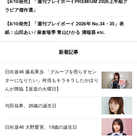
【8/10発売】「週刊プレイボーイPREMIUM 2026上半期グ
ラビア傑作選」
【8/10発売】「週刊プレイボーイ 2026年 No.34・35」表
紙：山田あい / 麻倉瑞季 青山ひかる 溝端葵 etc.
新着記事
日向坂46 藤嶌果歩 「グループを照らすセン
ターになりたい」何倍もキラキラしたかほり
んが降臨【坂道の火曜日】
与田祐希、26歳の誕生日
日向坂46 大野愛実、19歳の誕生日