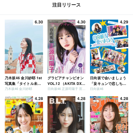
注目リリース
6.30
4.30
4.29
乃木坂46 金川紗耶 1st
グラビアチャンピオン
日向坂で会いましょう
写真集「タイトル未
VOL.12 （AKITA DXシ
「妄キュンで恋しちゃ
乃木坂46 金川紗耶
日向坂46 正源司陽子 宮地すみれ
日向坂46
定」
リーズ）
いましょう」「どっち
が強いか決めましょ
4.28
4.28
4.28
う」「ご褒美でロケし
ましょう」「フレンド
リーになりましょう」
「笑って卒業を祝いま
しょう」 [Blu-ray]