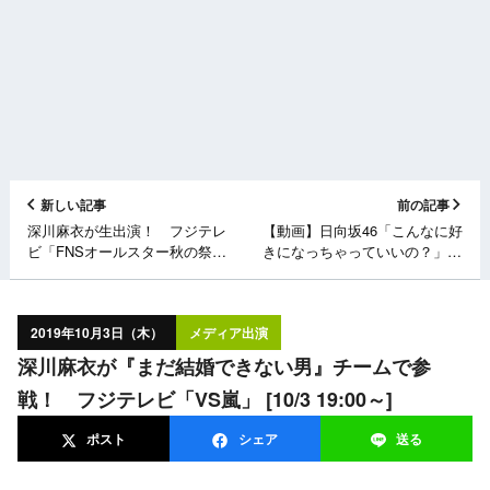
新しい記事
前の記事
深川麻衣が生出演！ フジテレ
【動画】日向坂46「こんなに好
ビ「FNSオールスター秋の祭
きになっちゃっていいの？」発
典 新ドラマ対抗“生"クイズバ
売記念 小坂菜緒スペシャル
トル！メジャーランド」 [10/3
ムービー公開！
19:57～]
2019年10月3日（木）
メディア出演
深川麻衣が『まだ結婚できない男』チームで参
戦！ フジテレビ「VS嵐」 [10/3 19:00～]
ポスト
シェア
送る