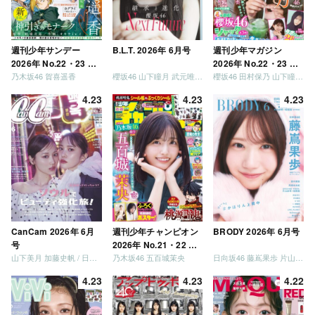
週刊少年サンデー
B.L.T. 2026年 6月号
週刊少年マガジン
2026年 No.22・23 合
2026年 No.22・23 合
乃木坂46 賀喜遥香
櫻坂46 山下瞳月 武元唯衣 / 乃木坂46 海邉朱莉
櫻坂46 田村保乃 山下瞳月 山川宇衣
併号
併号
4.23
4.23
4.23
CanCam 2026年 6月
週刊少年チャンピオン
BRODY 2026年 6月号
号
2026年 No.21・22 合
山下美月 加藤史帆 / 日向坂46 大野愛実
乃木坂46 五百城茉央
日向坂46 藤嶌果歩 片山紗希 松尾桜 金村美玖 髙橋未来虹
併号
4.23
4.23
4.22