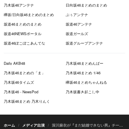
乃木坂46アンテナ
日向坂46まとめのまとめ
欅坂/日向坂46まとめのまとめ
ぷぅアンテナ
坂道46まとめのまとめ
坂道46アンテナ
坂道46NEWSポータル
坂道ガールズ
坂道46ぽこぽこあんてな
坂道グループアンテナ
Daily AKB48
乃木坂46まとめんばー
乃木坂46まとめの「ま」
乃木坂46まとめ 1/46
乃木坂46タイムズ
欅坂46まとめちゃんねる
乃木坂46 - NewsPod
乃木坂書き起こし中
乃木坂46まとめ 乃木りんく
ホーム
メディア出演
深川麻衣が『まだ結婚できない男』チームで参戦！ フジテレビ「VS嵐」 [10/3 19:00～]