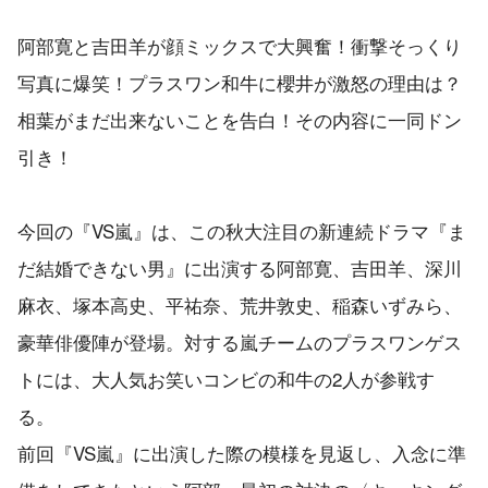
阿部寛と吉田羊が顔ミックスで大興奮！衝撃そっくり
写真に爆笑！プラスワン和牛に櫻井が激怒の理由は？
相葉がまだ出来ないことを告白！その内容に一同ドン
引き！
今回の『VS嵐』は、この秋大注目の新連続ドラマ『ま
だ結婚できない男』に出演する阿部寛、吉田羊、深川
麻衣、塚本高史、平祐奈、荒井敦史、稲森いずみら、
豪華俳優陣が登場。対する嵐チームのプラスワンゲス
トには、大人気お笑いコンビの和牛の2人が参戦す
る。
前回『VS嵐』に出演した際の模様を見返し、入念に準