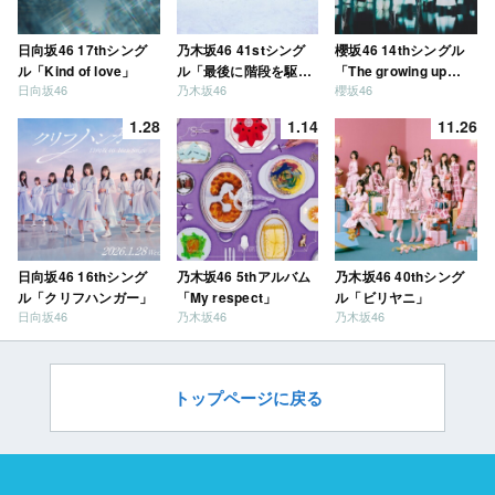
日向坂46 17thシング
乃木坂46 41stシング
櫻坂46 14thシングル
ル「Kind of love」
ル「最後に階段を駆け
「The growing up
日向坂46
乃木坂46
櫻坂46
上がったのはいつ
train」
だ？」
1.28
1.14
11.26
日向坂46 16thシング
乃木坂46 5thアルバム
乃木坂46 40thシング
ル「クリフハンガー」
「My respect」
ル「ビリヤニ」
日向坂46
乃木坂46
乃木坂46
トップページに戻る