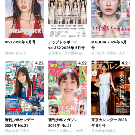
ViVi 2026年 6月号
アップトゥボーイ
MAQUIA 2026年 6月
vol.362 2026年 6月号
号
櫻坂46 山﨑天
生駒里奈 / 乃木坂46 金川紗耶 森平麗心
与田祐希 / 櫻坂46 浅井恋乃未
4.22
4.22
4.21
週刊少年サンデー
週刊少年マガジン
東京カレンダー 2026
2026年 No.21
2026年 No.21
年 6月号
櫻坂46 山下瞳月
櫻坂46 大園玲 村山美羽 稲熊ひな
乃木坂46 川﨑桜