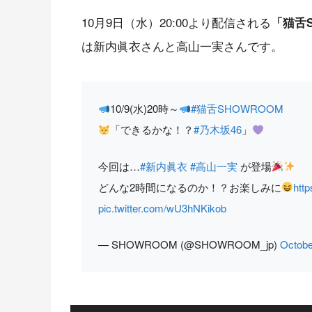
10月9日（水）20:00より配信される
「猫舌S
は新内眞衣さんと高山一実さんです。
10/9(水)20時～
#猫舌SHOWROOM
「できるかな！？
#乃木坂46
」
今回は…
#新内眞衣
#高山一実
が登場
どんな2時間になるのか！？お楽しみに
http
pic.twitter.com/wU3hNKikob
— SHOWROOM (@SHOWROOM_jp)
Octobe