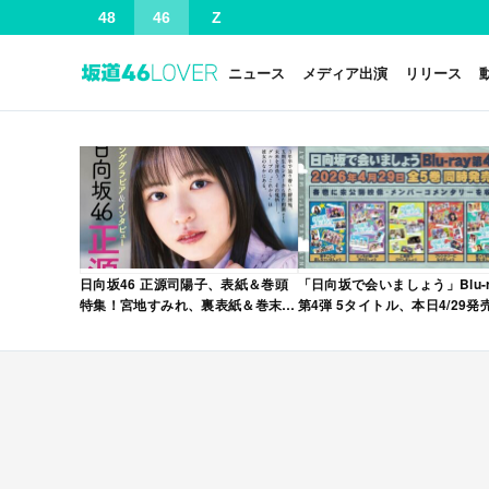
48
46
Z
ニュース
メディア出演
リリース
日向坂46 正源司陽子、表紙＆巻頭
「日向坂で会いましょう」Blu-r
特集！宮地すみれ、裏表紙＆巻末特
第4弾 5タイトル、本日4/29発
集！「グラビアチャンピオン
VOL.12」本日4/30発売！