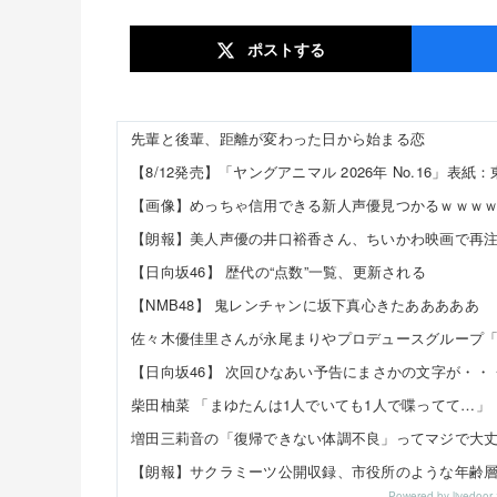
ポスト
する
先輩と後輩、距離が変わった日から始まる恋
【画像】めっちゃ信用できる新人声優見つかるｗｗｗ
【日向坂46】 歴代の“点数”一覧、更新される
【NMB48】 鬼レンチャンに坂下真心きたあああああ
【日向坂46】 次回ひなあい予告にまさかの文字が・・
【朗報】サクラミーツ公開収録、市役所のような年齢
Powered by livedo