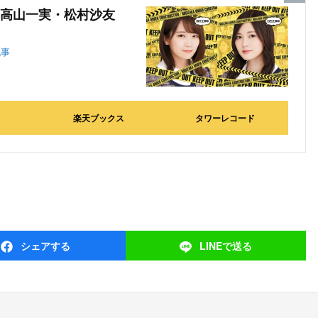
高山一実・松村沙友
記事
楽天ブックス
タワーレコード
シェア
する
LINEで
送る