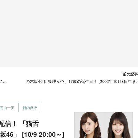
前の記事
に乃
乃木坂46 伊藤理々杏、17歳の誕生日！ [2002年10月8日生ま
高山一実
新内眞衣
 [10/9 20:00～]