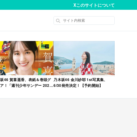
X
このサイトについて
坂46 賀喜遥香、表紙＆巻頭グ
乃木坂46 金川紗耶 1st写真集、
ア！「週刊少年サンデー 2026
6/30発売決定！【予約開始】
No.22・23 合併号」本日4/28発
！