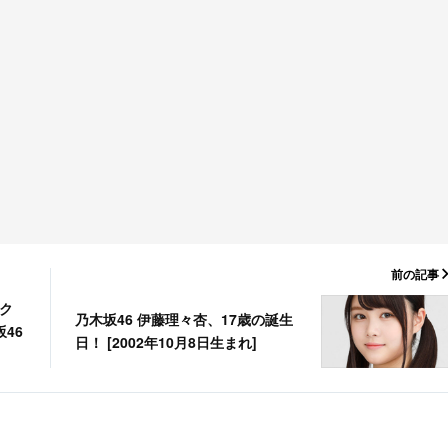
前の記事
ック
乃木坂46 伊藤理々杏、17歳の誕生
46
日！ [2002年10月8日生まれ]