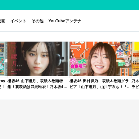
動画
イベント
その他
YouTubeアンテナ
ay
櫻坂46 山下瞳月、表紙＆巻頭特
櫻坂46 田村保乃、表紙＆巻頭グラ
乃木
売！
集！裏表紙は武元唯衣！乃木坂46
ビア！山下瞳月、山川宇衣も！「週
ラビ
海邉朱莉も登場！「B.L.T. 2026年
刊少年マガジン 2026年 No.22・23
年 
6月号」本日4/28発売！
合併号」本日4/28発売！
売