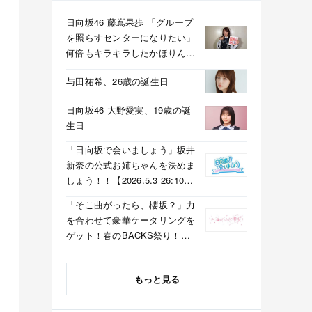
日向坂46 藤嶌果歩 「グループ
を照らすセンターになりたい」
何倍もキラキラしたかほりんが
降臨【坂道の火曜日】
与田祐希、26歳の誕生日
日向坂46 大野愛実、19歳の誕
生日
「日向坂で会いましょう」坂井
新奈の公式お姉ちゃんを決めま
しょう！！【2026.5.3 26:10〜
テレビ東京】
「そこ曲がったら、櫻坂？」力
を合わせて豪華ケータリングを
ゲット！春のBACKS祭り！
【2026.5.3 25:40〜 テレビ東
京】
もっと見る