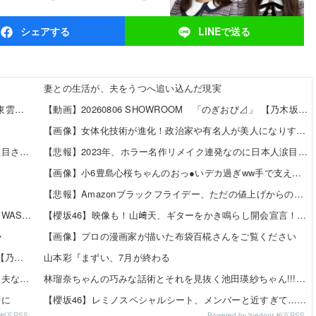
シェア
する
LINEで
送る
妻との生活が、夫をうつへ追い込んだ現実
【8/12発売】「ヤングアニマル 2026年 No.16」表紙：東雲うみ / 虹咲カリナ
【動画】20260806 SHOWROOM 「のぎおび⊿」 【乃木坂46 田村真佑】
ｗ
【画像】女体化技術が進化！政治家や有名人が美人になりすぎて草ｗｗｗｗ 他
【朗報】美人声優の井口裕香さん、ちいかわ映画で再注目されるｗｗｗｗ
【悲報】2023年、ホラー名作リメイク連発なのに日本人涙目の理由がこれｗｗｗｗ 他
【画像】小6豊島心桜ちゃんのおっ●いデカ過ぎww手で支えたい奴、急げｗｗｗｗ 他
【悲報】Amazonブラックフライデー、ただの値上げからの値下げセールだったｗｗｗ 他
佐々木優佳里さんが永尾まりやプロデュースグループ「WASURENA」に加入発表！現在のグループと兼任へ【元AKB48ゆかるん・まりやぎ】
【櫻坂46】映像も！山﨑天、ギターをかき鳴らし開会宣言！！！【閃光ライオット2026】
・
【画像】プロの漫画家が描いた布袋百椛さんをご覧ください
柴田柚菜 「まゆたんは1人でいても1人で喋ってて…」【乃木坂46】
山本彩『まずい、7月が終わる
増田三莉音の「復帰できない体調不良」ってマジで大丈夫なん？
林瑠奈ちゃんの巧みな話術とそれを見抜く池田瑛紗ちゃん!!!【乃木坂46】
層に
【櫻坂46】レミノスペシャルシート、メンバーと近すぎて…【全国ツアー2026】
or 相互RSS
Powered by livedoor 相互RSS