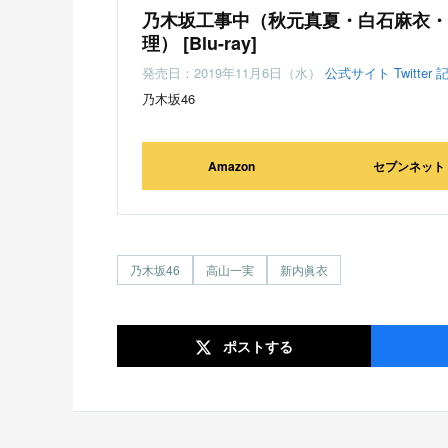
乃木坂工事中（秋元真夏・白石麻衣・
理） [Blu-ray]
発売日：2019年11月6日（水）
公式サイト
Twitter
乃木坂46
Amazon
セブンネット
乃木坂46
高山一実
新内眞衣
ポスト
する