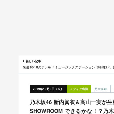
新しい記事
来週10/18のテレ朝「ミュージックステーション 3時間SP」
木坂46＆日向坂46が出演！
2019年10月8日（火）
メディア出演
乃木坂46
乃木坂46 新内眞衣＆高山一実が生配信！ 「猫舌
SHOWROOM できるかな！？乃木坂46」