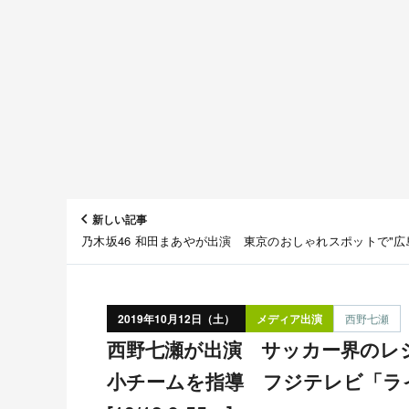
新しい記事
乃木坂46 和田まあやが出演 東京のおしゃれスポットで"広
見つけよう！ テレビ新広島「ポケTの坂道でおじんじょ」#
[10/12 11:45～]
2019年10月12日（土）
メディア出演
西野七瀬
西野七瀬が出演 サッカー界のレジェンド・中澤佑二が弱
小チームを指導 フジテレビ「ラ