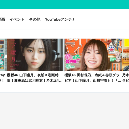
動画
イベント
その他
YouTubeアンテナ
ay
櫻坂46 山下瞳月、表紙＆巻頭特
櫻坂46 田村保乃、表紙＆巻頭グラ
乃木
売！
集！裏表紙は武元唯衣！乃木坂46
ビア！山下瞳月、山川宇衣も！「週
ラビ
海邉朱莉も登場！「B.L.T. 2026年
刊少年マガジン 2026年 No.22・23
年 
6月号」本日4/28発売！
合併号」本日4/28発売！
売