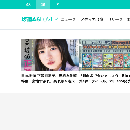
48
46
Z
ニュース
メディア出演
リリース
日向坂46 正源司陽子、表紙＆巻頭
「日向坂で会いましょう」Blu-r
特集！宮地すみれ、裏表紙＆巻末特
第4弾 5タイトル、本日4/29発
集！「グラビアチャンピオン
VOL.12」本日4/30発売！