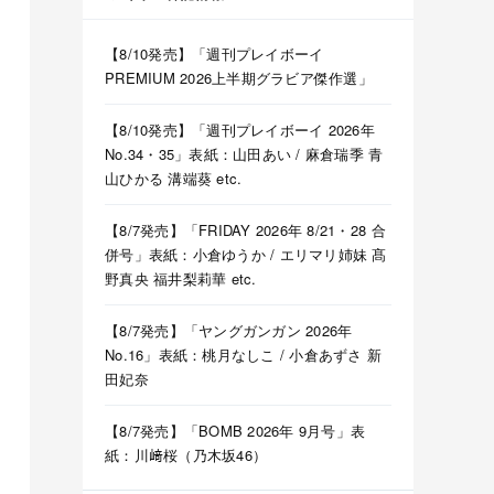
【8/10発売】「週刊プレイボーイ
PREMIUM 2026上半期グラビア傑作選」
【8/10発売】「週刊プレイボーイ 2026年
No.34・35」表紙：山田あい / 麻倉瑞季 青
山ひかる 溝端葵 etc.
【8/7発売】「FRIDAY 2026年 8/21・28 合
併号」表紙：小倉ゆうか / エリマリ姉妹 髙
野真央 福井梨莉華 etc.
【8/7発売】「ヤングガンガン 2026年
No.16」表紙：桃月なしこ / 小倉あずさ 新
田妃奈
【8/7発売】「BOMB 2026年 9月号」表
紙：川﨑桜（乃木坂46）