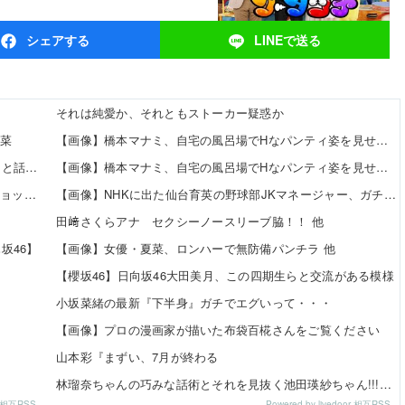
シェア
する
LINEで
送る
それは純愛か、それともストーカー疑惑か
瑠菜
【画像】橋本マナミ、自宅の風呂場でHなパンティ姿を見せつける 他
【画像】美少女声優さん、メガネ姿がお前ら受けしそうと話題ｗｗｗｗ
【画像】橋本マナミ、自宅の風呂場でHなパンティ姿を見せつける 他
【令和最新版】 早見沙織(35)x東山奈央(34)、同級生2ショット写真がこちらｗｗｗｗ
【画像】NHKに出た仙台育英の野球部JKマネージャー、ガチで可愛いぞ 他
田﨑さくらアナ セクシーノースリーブ脇！！ 他
坂46】
【画像】女優・夏菜、ロンハーで無防備パンチラ 他
【櫻坂46】日向坂46大田美月、この四期生らと交流がある模様
小坂菜緒の最新『下半身』ガチでエグいって・・・
【画像】プロの漫画家が描いた布袋百椛さんをご覧ください
山本彩『まずい、7月が終わる
林瑠奈ちゃんの巧みな話術とそれを見抜く池田瑛紗ちゃん!!!【乃木坂46】
or 相互RSS
Powered by livedoor 相互RSS