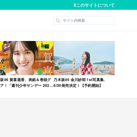
X
このサイトについて
坂46 賀喜遥香、表紙＆巻頭グ
乃木坂46 金川紗耶 1st写真集、
ア！「週刊少年サンデー 2026
6/30発売決定！【予約開始】
No.22・23 合併号」本日4/28発
！