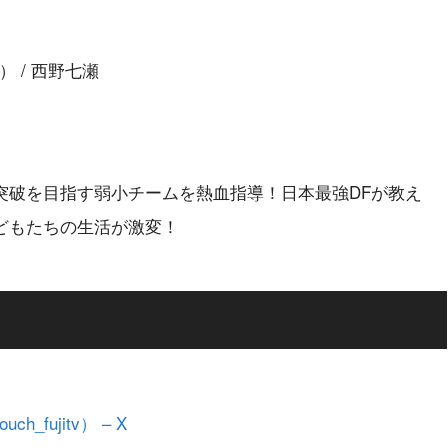
 / 西野七瀬
突破を目指す弱小チームを熱血指導！日本最強DFが教え
どもたちの生活が激変！
fujitv） – X