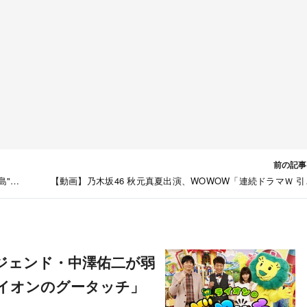
前の記事
島"を
【動画】乃木坂46 秋元真夏出演、WOWOW「連続ドラマＷ 引
13
抜き屋 ～ヘッドハンターの流儀～」予告映
イオンのグータッチ」