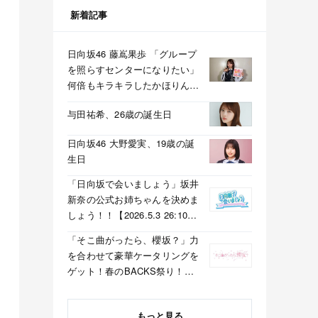
新着記事
日向坂46 藤嶌果歩 「グループ
を照らすセンターになりたい」
何倍もキラキラしたかほりんが
降臨【坂道の火曜日】
与田祐希、26歳の誕生日
日向坂46 大野愛実、19歳の誕
生日
「日向坂で会いましょう」坂井
新奈の公式お姉ちゃんを決めま
しょう！！【2026.5.3 26:10〜
テレビ東京】
「そこ曲がったら、櫻坂？」力
を合わせて豪華ケータリングを
ゲット！春のBACKS祭り！
【2026.5.3 25:40〜 テレビ東
京】
もっと見る