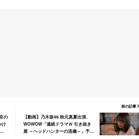
前の記事
京の
【動画】乃木坂46 秋元真夏出演、
つけ
WOWOW「連続ドラマＷ 引き抜き
の坂
屋 ～ヘッドハンターの流儀～」予告
45
映像