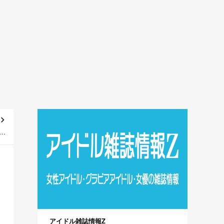
き
像
アイドル雑誌情報Z