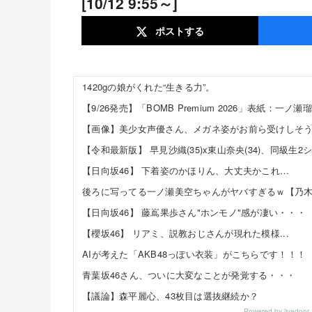
[10/12 9:55～]
ポスト
する
1420gの娘がくれた“生きる力”。
【9/26発売】「BOMB Premium 2026」表紙：一ノ瀬
【日向坂46】 下着姿のかほりん、大丈夫かこれ…
後ろに写ってる一ノ瀬美空ちゃんがヤバすぎるｗ【乃木
【日向坂46】 藤嶌果歩さん"ホンモノ"感が凄い・・・
【櫻坂46】 リアミ、説教おじさんが現れた模様...
AIが考えた「AKB48っぽい衣装」がこちらです！！！
青葉坂46さん、ついに大変なことが発覚する・・・
【議論】森平麗心、43枚目は選抜継続か？
Powered by livedo