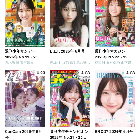
リーになりましょう」
「笑って卒業を祝いま
しょう」 [Blu-ray]
週刊少年サンデー
B.L.T. 2026年 6月号
週刊少年マガジン
2026年 No.22・23 合
2026年 No.22・23 合
乃木坂46 賀喜遥香
櫻坂46 山下瞳月 武元唯衣 / 乃木坂46 海邉朱莉
櫻坂46 田村保乃 山下瞳月 山川宇衣
併号
併号
4.23
4.23
4.23
CanCam 2026年 6月
週刊少年チャンピオン
BRODY 2026年 6月号
号
2026年 No.21・22 合