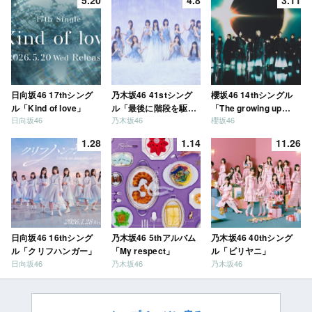
日向坂46 17thシング
乃木坂46 41stシング
櫻坂46 14thシングル
ル「Kind of love」
ル「最後に階段を駆け
「The growing up
日向坂46
乃木坂46
櫻坂46
上がったのはいつ
train」
だ？」
1.28
1.14
11.26
日向坂46 16thシング
乃木坂46 5thアルバム
乃木坂46 40thシング
ル「クリフハンガー」
「My respect」
ル「ビリヤニ」
日向坂46
乃木坂46
乃木坂46