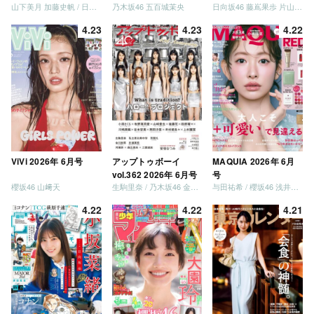
山下美月 加藤史帆 / 日向坂46 大野愛実
乃木坂46 五百城茉央
日向坂46 藤嶌果歩 片山紗希 松尾桜 金村美玖 髙橋未来虹
併号
4.23
4.23
4.22
ViVi 2026年 6月号
アップトゥボーイ
MAQUIA 2026年 6月
vol.362 2026年 6月号
号
櫻坂46 山﨑天
生駒里奈 / 乃木坂46 金川紗耶 森平麗心
与田祐希 / 櫻坂46 浅井恋乃未
4.22
4.22
4.21