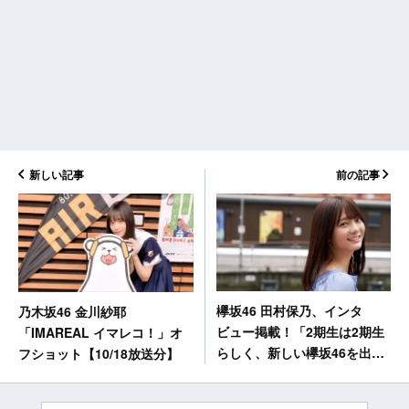
新しい記事
前の記事
欅坂46 田村保乃、インタ
乃木坂46 金川紗耶
ビュー掲載！「2期生は2期生
「IMAREAL イマレコ！」オ
らしく、新しい欅坂46を出せ
フショット【10/18放送分】
るように」【ENTAME next】