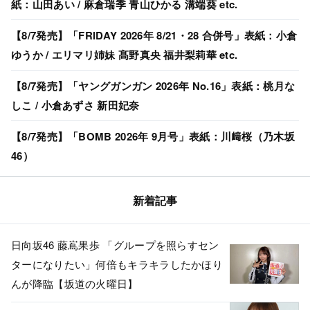
紙：山田あい / 麻倉瑞季 青山ひかる 溝端葵 etc.
【8/7発売】「FRIDAY 2026年 8/21・28 合併号」表紙：小倉
ゆうか / エリマリ姉妹 髙野真央 福井梨莉華 etc.
【8/7発売】「ヤングガンガン 2026年 No.16」表紙：桃月な
しこ / 小倉あずさ 新田妃奈
【8/7発売】「BOMB 2026年 9月号」表紙：川﨑桜（乃木坂
46）
新着記事
日向坂46 藤嶌果歩 「グループを照らすセン
ターになりたい」何倍もキラキラしたかほり
んが降臨【坂道の火曜日】