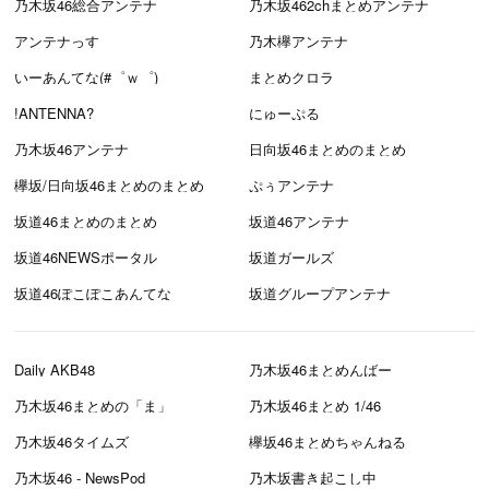
乃木坂46総合アンテナ
乃木坂462chまとめアンテナ
アンテナっす
乃木欅アンテナ
いーあんてな(#゜ｗ゜)
まとめクロラ
!ANTENNA?
にゅーぷる
乃木坂46アンテナ
日向坂46まとめのまとめ
欅坂/日向坂46まとめのまとめ
ぷぅアンテナ
坂道46まとめのまとめ
坂道46アンテナ
坂道46NEWSポータル
坂道ガールズ
坂道46ぽこぽこあんてな
坂道グループアンテナ
Daily AKB48
乃木坂46まとめんばー
乃木坂46まとめの「ま」
乃木坂46まとめ 1/46
乃木坂46タイムズ
欅坂46まとめちゃんねる
乃木坂46 - NewsPod
乃木坂書き起こし中