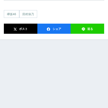
欅坂46
田村保乃
ポスト
シェア
送る