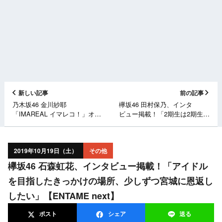
新しい記事
前の記事
乃木坂46 金川紗耶
欅坂46 田村保乃、インタ
「IMAREAL イマレコ！」オフ
ビュー掲載！「2期生は2期生ら
ショット【10/18放送分】
しく、新しい欅坂46を出せるよ
うに」【ENTAME next】
2019年10月19日（土）
その他
欅坂46 石森虹花、インタビュー掲載！「アイドル
を目指したきっかけの場所、少しずつ宮城に恩返し
したい」【ENTAME next】
ポスト
シェア
送る