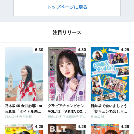
トップページに戻る
注目リリース
6.30
4.30
4.29
乃木坂46 金川紗耶 1st
グラビアチャンピオン
日向坂で会いましょう
写真集「タイトル未
VOL.12 （AKITA DXシ
「妄キュンで恋しちゃ
乃木坂46 金川紗耶
日向坂46 正源司陽子 宮地すみれ
日向坂46
定」
リーズ）
いましょう」「どっち
が強いか決めましょ
4.28
4.28
4.28
う」「ご褒美でロケし
ましょう」「フレンド