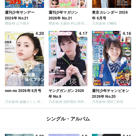
週刊少年サンデー
週刊少年マガジン
東京カレンダー 2026
2026年 No.21
2026年 No.21
年 6月号
櫻坂46 山下瞳月
櫻坂46 大園玲 村山美羽 稲熊ひな
乃木坂46 川﨑桜
4.20
4.17
4.16
non-no 2026年 6月号
ヤングガンガン 2026
週刊少年チャンピオン
年 No.9
2026年 No.20
乃木坂46 遠藤さくら 井上和 / 日向坂46 小坂菜緒
乃木坂46 池田瑛紗 田村真佑
乃木坂46 増田三莉音
シングル・アルバム
5.20
4.8
3.11