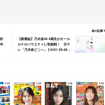
前の記事
与田
【新番組】乃木坂46 4期生がオール
9年
ロケのバラエティに初挑戦！ 日テ
レ「乃木坂どこへ」 [10/21 25:29
～]
4.29
4.28
4.28
4.28