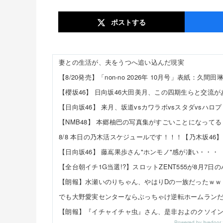
ポスト
する
妻との生活が、夫をうつへ追い込んだ現実
【8/20発売】「non-no 2026年 10月号」表紙：久間田琳加 /
【櫻坂46】 日向坂46大田美月、この四期生らと交流が
【日向坂46】 来月、坂道vsカワラボvsスタダvsハロ
【NMB48】 本郷柚巴の写真集がすごいことになってる
8/8 本日の乃木活スケジュールです！！！【乃木坂46】
【日向坂46】 藤嶌果歩さん"ホンモノ"感が凄い・・・
【全台朝イチ1G当選!?】スロットZENT555が8月
【朗報】水瀬いのりちゃん、やはりDの一族だったｗｗ
でも大野愛実センターならぶっちゃけ逆転ホームラン
【朗報】『イチャイチャ虫』さん、是非およのクソイ
Powered by livedo