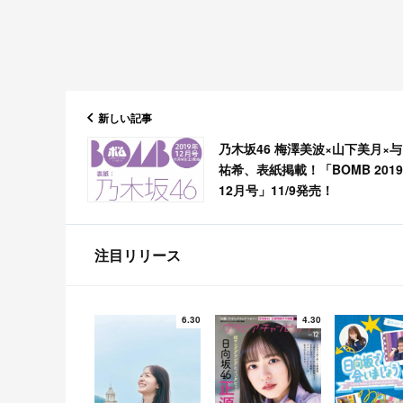
新しい記事
乃木坂46 梅澤美波×山下美月×
祐希、表紙掲載！「BOMB 201
12月号」11/9発売！
注目リリース
6.30
4.30