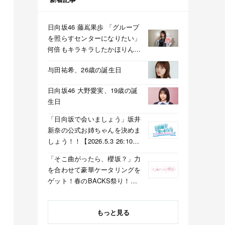
日向坂46 藤嶌果歩 「グループ
を照らすセンターになりたい」
何倍もキラキラしたかほりんが
降臨【坂道の火曜日】
与田祐希、26歳の誕生日
日向坂46 大野愛実、19歳の誕
生日
「日向坂で会いましょう」坂井
新奈の公式お姉ちゃんを決めま
しょう！！【2026.5.3 26:10〜
テレビ東京】
「そこ曲がったら、櫻坂？」力
を合わせて豪華ケータリングを
ゲット！春のBACKS祭り！
【2026.5.3 25:40〜 テレビ東
京】
もっと見る