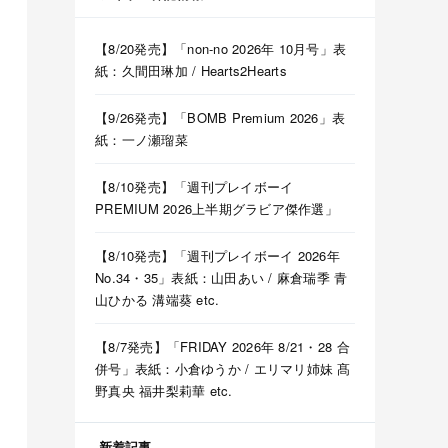
【8/20発売】「non-no 2026年 10月号」表
紙：久間田琳加 / Hearts2Hearts
【9/26発売】「BOMB Premium 2026」表
紙：一ノ瀬瑠菜
 他
ｗｗｗｗ 他
【8/10発売】「週刊プレイボーイ
PREMIUM 2026上半期グラビア傑作選」
と…
【8/10発売】「週刊プレイボーイ 2026年
No.34・35」表紙：山田あい / 麻倉瑞季 青
山ひかる 溝端葵 etc.
木坂46】
【8/7発売】「FRIDAY 2026年 8/21・28 合
ツアー2026】
併号」表紙：小倉ゆうか / エリマリ姉妹 髙
野真央 福井梨莉華 etc.
 五百城茉央 瀬戸口心月 奥の反応まとめ
新着記事