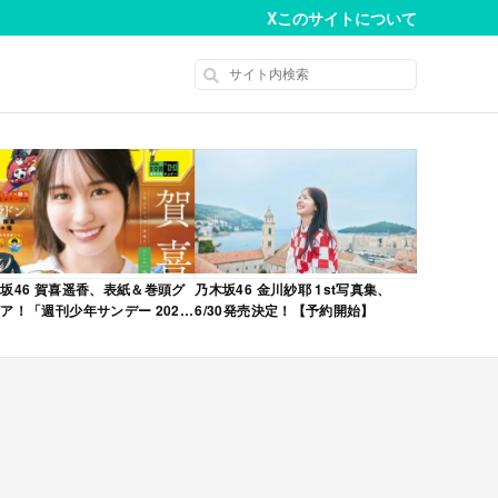
X
このサイトについて
坂46 賀喜遥香、表紙＆巻頭グ
乃木坂46 金川紗耶 1st写真集、
ア！「週刊少年サンデー 2026
6/30発売決定！【予約開始】
No.22・23 合併号」本日4/28発
！