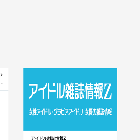
挑
～]
アイドル雑誌情報Z