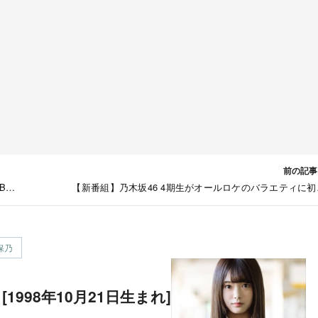
前の記事
B
【新番組】乃木坂46 4期生がオールロケのバラエティに初
戦！ 日テレ「乃木坂どこへ」 [10/21 25:29
保乃
[1998年10月21日生まれ]