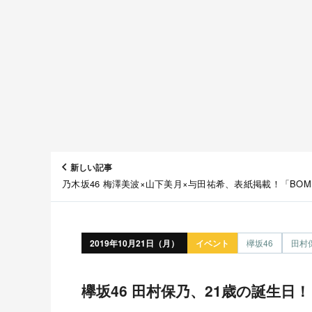
新しい記事
乃木坂46 梅澤美波×山下美月×与田祐希、表紙掲載！「BOM
2019年12月号」11/9発売！
2019年10月21日（月）
イベント
欅坂46
田村
欅坂46 田村保乃、21歳の誕生日！ 