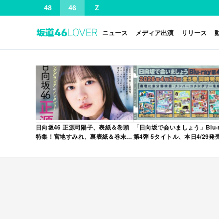
48
46
Z
ニュース
メディア出演
リリース
日向坂46 正源司陽子、表紙＆巻頭
「日向坂で会いましょう」Blu-r
特集！宮地すみれ、裏表紙＆巻末特
第4弾 5タイトル、本日4/29発
集！「グラビアチャンピオン
VOL.12」本日4/30発売！