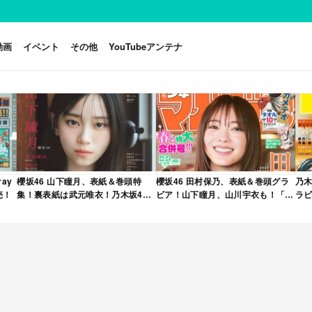
動画
イベント
その他
YouTubeアンテナ
ay
櫻坂46 山下瞳月、表紙＆巻頭特
櫻坂46 田村保乃、表紙＆巻頭グラ
乃木
売！
集！裏表紙は武元唯衣！乃木坂46
ビア！山下瞳月、山川宇衣も！「週
ラビ
海邉朱莉も登場！「B.L.T. 2026年
刊少年マガジン 2026年 No.22・23
年 
6月号」本日4/28発売！
合併号」本日4/28発売！
売