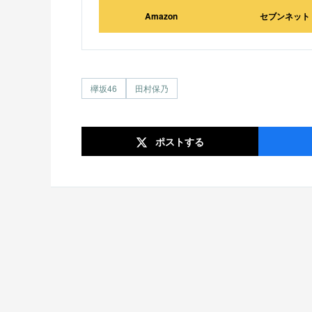
Amazon
セブンネット
欅坂46
田村保乃
ポスト
する