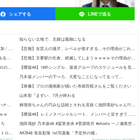
シェア
する
LINEで
送る
知らない土地で、主婦は孤独になる
 Hearts2Hearts
【悲報】女芸人の漫才、レベルが低すぎる...その理由がこれwww
ある模様
【悲報】主要駅の乞食、絶滅してしまうｗｗｗｗその理由がこれ
プロの大激戦
【櫻坂46】16thシングル、坂道グループのスケジュールを見る
乃木坂メンバーの下ぺろ、大変なことになってるって…
【画像】プロの漫画家が描いた布袋百椛さんをご覧ください
山本彩『まずい、7月が終わる
7日のハナハナにモーニングを仕込んだらしいｗｗｗｗ
林瑠奈ちゃんの巧みな話術とそれを見抜く池田瑛紗ちゃん!!!【乃
ｗｗ
【櫻坂46】レミノスペシャルシート、メンバーと近すぎて…【全国
だろ
池田瑛紗 乃木坂46 #冨里奈央 #菅原咲月 #shorts 一ノ瀬美空
ントロはギリ超える
AKB48 長友彩海 1st写真集「予定外の瞳」
or 相互RSS
Powered by livedoor 相互RSS