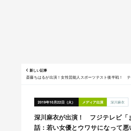
新しい記事
斎藤ちはるが出演！女性芸能人スポーツテスト後半戦！ テ
「ロンドンハーツ」 [10/22 23:15～]
2019年10月22日（火）
メディア出演
深川麻衣
深川麻衣が出演！ フジテレビ「まだ結婚できない男」第3
話：若い女優とウワサになって悪いか！！