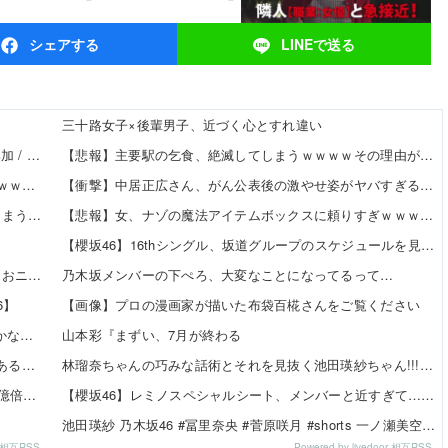
シェア
する
LINEで
送る
三十路女子×後輩男子、近づく心とすれ違い
【8/20発売】「non-no 2026年 10月号」表紙：久間田琳加 / Hearts2Hearts
【悲報】主要駅の乞食、絶滅してしまうｗｗｗｗその理由がこれｗｗｗｗ 他
【朗報】eエデンズゼロの色保留変化の信頼度ｗｗｗｗｗｗｗｗｗｗ
【衝撃】中居正広さん、がん公表後の激やせ姿がヤバすぎる…【画像】 他
【画像】声優の澤田姫さん、自分の武器を見せつけてしまうｗｗｗｗ
【悲報】女、ナゾの魔法アイテムボックスに頼りすぎｗｗｗｗ 他
【櫻坂46】16thシングル、坂道グループのスケジュールを見ると…
責任を取らないから成功者になれた…「とんねるず」「おニャン子」「AKB」とヒットを出し続けた秋元康の哲学！！！
乃木坂メンバーの下ぺろ、大変なことになってるって…
6】
【画像】プロの漫画家が描いた布袋百椛さんをご覧ください
【日向坂46】 りーお「え、これ本当にこの大きさなのかな」【藤嶌果歩 1st写真集】
山本彩『まずい、7月が終わる
【櫻坂46】 日向坂46大田美月、この四期生らと交流がある模様
林瑠奈ちゃんの巧みな話術とそれを見抜く池田瑛紗ちゃん!!!【乃木坂46】
おひさま『イチャイチャ虫はビリヤニ食い行こうの100億倍いい』
【櫻坂46】レミノスペシャルシート、メンバーと近すぎて…【全国ツアー2026】
池田瑛紗 乃木坂46 #冨里奈央 #菅原咲月 #shorts 一ノ瀬美空 五百城茉央 瀬戸口心月 奥の反応まとめ
or 相互RSS
Powered by livedoor 相互RSS