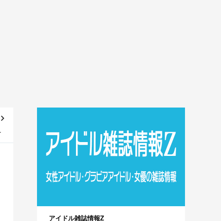
1発
！
アイドル雑誌情報Z