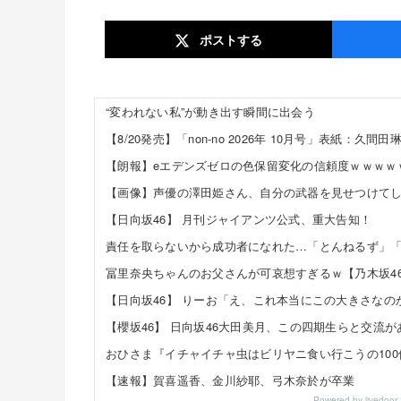
ポスト
する
“変われない私”が動き出す瞬間に出会う
【日向坂46】 月刊ジャイアンツ公式、重大告知！
冨里奈央ちゃんのお父さんが可哀想すぎるｗ【乃木坂4
【速報】賀喜遥香、金川紗耶、弓木奈於が卒業
Powered by livedo