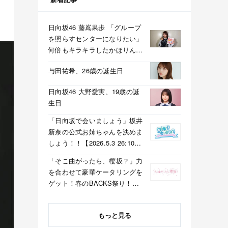
日向坂46 藤嶌果歩 「グループ
を照らすセンターになりたい」
何倍もキラキラしたかほりんが
降臨【坂道の火曜日】
与田祐希、26歳の誕生日
日向坂46 大野愛実、19歳の誕
生日
「日向坂で会いましょう」坂井
新奈の公式お姉ちゃんを決めま
しょう！！【2026.5.3 26:10〜
テレビ東京】
「そこ曲がったら、櫻坂？」力
を合わせて豪華ケータリングを
ゲット！春のBACKS祭り！
【2026.5.3 25:40〜 テレビ東
京】
もっと見る