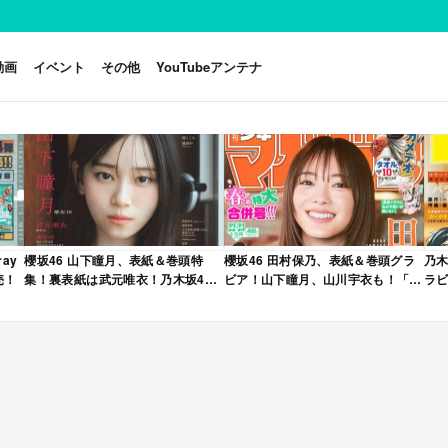
動画
イベント
その他
YouTubeアンテナ
ay
櫻坂46 山下瞳月、表紙＆巻頭特
櫻坂46 田村保乃、表紙＆巻頭グラ
乃木
売！
集！裏表紙は武元唯衣！乃木坂46
ビア！山下瞳月、山川宇衣も！「週
ラビ
海邉朱莉も登場！「B.L.T. 2026年
刊少年マガジン 2026年 No.22・23
年 
6月号」本日4/28発売！
合併号」本日4/28発売！
売