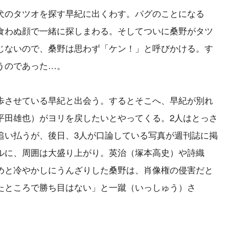
犬のタツオを探す早紀に出くわす。パグのことになる
食わぬ顔で一緒に探しまわる。そしてついに桑野がタツ
じないので、桑野は思わず「ケン！」と呼びかける。す
うのであった…。
歩させている早紀と出会う。するとそこへ、早紀が別れ
平田雄也）がヨリを戻したいとやってくる。2人はとっさ
追い払うが、後日、3人が口論している写真が週刊誌に掲
ルに、周囲は大盛り上がり。英治（塚本高史）や詩織
めと冷やかしにうんざりした桑野は、肖像権の侵害だと
たところで勝ち目はない」と一蹴（いっしゅう）さ