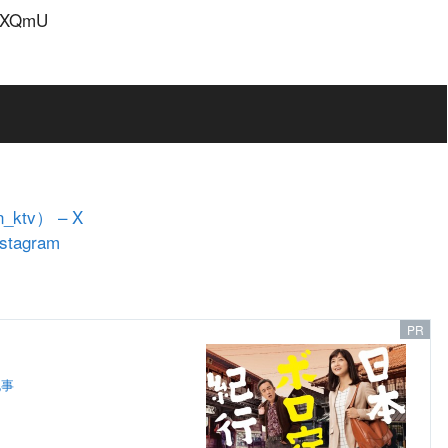
u5XQmU
tv） – X
stagram
記事