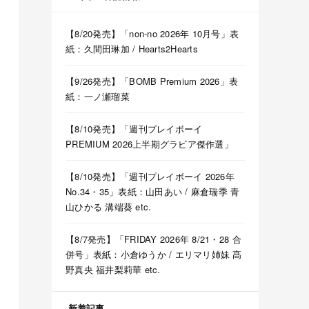
【8/20発売】「non-no 2026年 10月号」表
紙：久間田琳加 / Hearts2Hearts
【9/26発売】「BOMB Premium 2026」表
紙：一ノ瀬瑠菜
【8/10発売】「週刊プレイボーイ
PREMIUM 2026上半期グラビア傑作選」
【8/10発売】「週刊プレイボーイ 2026年
No.34・35」表紙：山田あい / 麻倉瑞季 青
山ひかる 溝端葵 etc.
【8/7発売】「FRIDAY 2026年 8/21・28 合
併号」表紙：小倉ゆうか / エリマリ姉妹 髙
野真央 福井梨莉華 etc.
新着記事