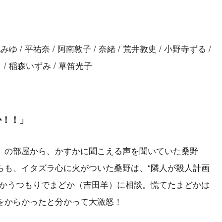
みゆ / 平祐奈 / 阿南敦子 / 奈緒 / 荒井敦史 / 小野寺ずる /
 / 稲森いずみ / 草笛光子
か！！」
）の部屋から、かすかに聞こえる声を聞いていた桑野
らも、イタズラ心に火がついた桑野は、“隣人が殺人計画
らかうつもりでまどか（吉田羊）に相談。慌てたまどかは
をからかったと分かって大激怒！