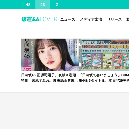
48
46
Z
ニュース
メディア出演
リリース
日向坂46 正源司陽子、表紙＆巻頭
「日向坂で会いましょう」Blu-r
特集！宮地すみれ、裏表紙＆巻末特
第4弾 5タイトル、本日4/29発
集！「グラビアチャンピオン
VOL.12」本日4/30発売！