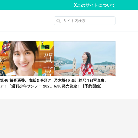
X
このサイトについて
坂46 賀喜遥香、表紙＆巻頭グ
乃木坂46 金川紗耶 1st写真集、
ア！「週刊少年サンデー 2026
6/30発売決定！【予約開始】
No.22・23 合併号」本日4/28発
！