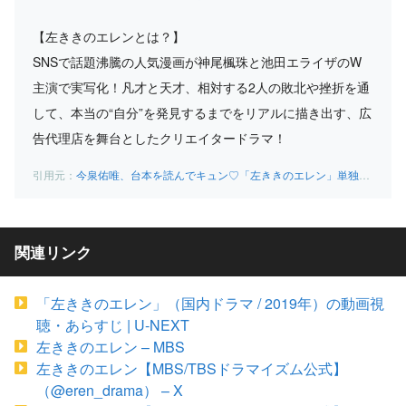
【左ききのエレンとは？】
SNSで話題沸騰の人気漫画が神尾楓珠と池田エライザのW
主演で実写化！凡才と天才、相対する2人の敗北や挫折を通
して、本当の“自分”を発見するまでをリアルに描き出す、広
告代理店を舞台としたクリエイタードラマ！
今泉佑唯、台本を読んでキュン♡「左ききのエレン」単独インタビュー – YouTube
関連リンク
「左ききのエレン」（国内ドラマ / 2019年）の動画視
聴・あらすじ | U-NEXT
左ききのエレン – MBS
左ききのエレン【MBS/TBSドラマイズム公式】
（@eren_drama） – X