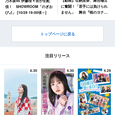
【動画】生駒里奈、舞台稽古
乃木坂46 伊藤理々杏が生配
に奮闘！「若手には負けられ
信！ SHOWROOM「のぎお
ません」 舞台『暁のヨナ〜
び⊿」 [10/29 19:00頃～]
烽火の祈り編〜』制作発表記
者会見【オリコン】
トップページに戻る
注目リリース
6.30
4.30
4.29