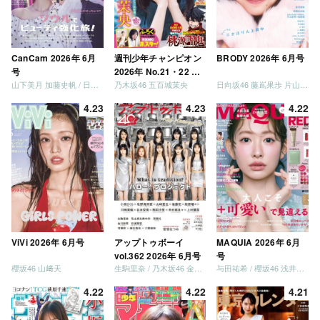
CanCam 2026年 6月
週刊少年チャンピオン
BRODY 2026年 6月号
号
2026年 No.21・22 合
山下美月 加藤史帆 / 日向坂46 大野愛実
乃木坂46 五百城茉央
日向坂46 藤嶌果歩 片山紗希 松尾桜 金村美玖 髙橋未来虹
併号
4.23
4.23
4.22
ViVi 2026年 6月号
アップトゥボーイ
MAQUIA 2026年 6月
vol.362 2026年 6月号
号
櫻坂46 山﨑天
生駒里奈 / 乃木坂46 金川紗耶 森平麗心
与田祐希 / 櫻坂46 浅井恋乃未
4.22
4.22
4.21