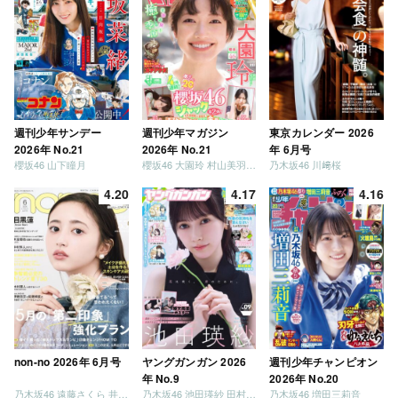
週刊少年サンデー
週刊少年マガジン
東京カレンダー 2026
2026年 No.21
2026年 No.21
年 6月号
櫻坂46 山下瞳月
櫻坂46 大園玲 村山美羽 稲熊ひな
乃木坂46 川﨑桜
4.20
4.17
4.16
non-no 2026年 6月号
ヤングガンガン 2026
週刊少年チャンピオン
年 No.9
2026年 No.20
乃木坂46 遠藤さくら 井上和 / 日向坂46 小坂菜緒
乃木坂46 池田瑛紗 田村真佑
乃木坂46 増田三莉音