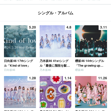
シングル・アルバム
5.20
4.8
3.11
日向坂46 17thシング
乃木坂46 41stシング
櫻坂46 14thシングル
ル「Kind of love」
ル「最後に階段を駆け
「The growing up
日向坂46
乃木坂46
櫻坂46
上がったのはいつ
train」
だ？」
1.28
1.14
11.26