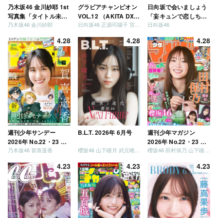
乃木坂46 金川紗耶 1st
グラビアチャンピオン
日向坂で会いましょう
写真集「タイトル未
VOL.12 （AKITA DXシ
「妄キュンで恋しちゃ
乃木坂46 金川紗耶
日向坂46 正源司陽子 宮地すみれ
日向坂46
定」
リーズ）
いましょう」「どっち
が強いか決めましょ
4.28
4.28
4.28
う」「ご褒美でロケし
ましょう」「フレンド
リーになりましょう」
「笑って卒業を祝いま
しょう」 [Blu-ray]
週刊少年サンデー
B.L.T. 2026年 6月号
週刊少年マガジン
2026年 No.22・23 合
2026年 No.22・23 合
乃木坂46 賀喜遥香
櫻坂46 山下瞳月 武元唯衣 / 乃木坂46 海邉朱莉
櫻坂46 田村保乃 山下瞳月 山川宇衣
併号
併号
4.23
4.23
4.23