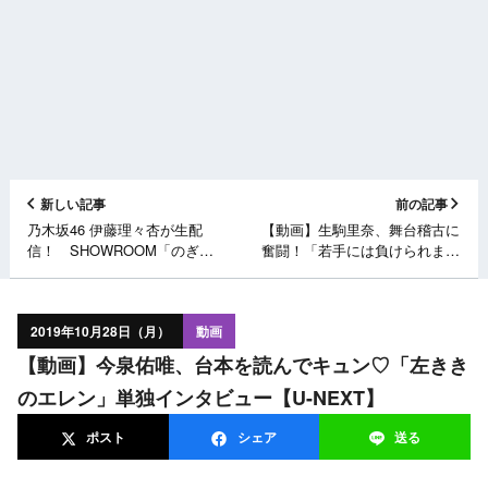
新しい記事
前の記事
乃木坂46 伊藤理々杏が生配
【動画】生駒里奈、舞台稽古に
信！ SHOWROOM「のぎお
奮闘！「若手には負けられませ
び⊿」 [10/29 19:00頃～]
ん」 舞台『暁のヨナ〜烽火の
祈り編〜』制作発表記者会見
【オリコン】
2019年10月28日（月）
動画
【動画】今泉佑唯、台本を読んでキュン♡「左きき
のエレン」単独インタビュー【U-NEXT】
ポスト
シェア
送る