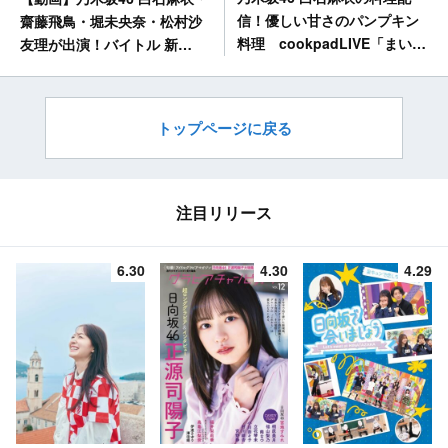
信！優しい甘さのパンプキン
齋藤飛鳥・堀未央奈・松村沙
料理 cookpadLIVE「まいや
友理が出演！バイトル 新
んのキレイめ大人ごはん」#5
TVCM「置き手紙」篇公開！
[11/1 19:00～]
トップページに戻る
注目リリース
6.30
4.30
4.29