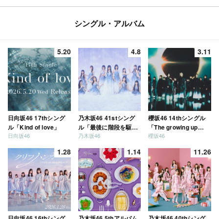
シングル・アルバム
5.20
4.8
3.11
日向坂46 17thシング
乃木坂46 41stシング
櫻坂46 14thシングル
ル「Kind of love」
ル「最後に階段を駆け
「The growing up
日向坂46
乃木坂46
櫻坂46
上がったのはいつ
train」
だ？」
1.28
1.14
11.26
日向坂46 16thシング
乃木坂46 5thアルバム
乃木坂46 40thシング