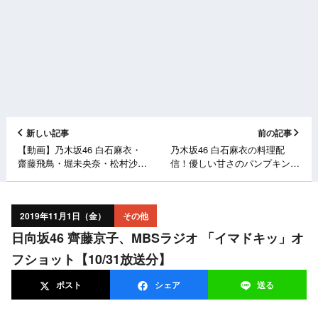
新しい記事
前の記事
【動画】乃木坂46 白石麻衣・
乃木坂46 白石麻衣の料理配
齋藤飛鳥・堀未央奈・松村沙友
信！優しい甘さのパンプキン料
理が出演！バイトル 新
理 cookpadLIVE「まいやんの
TVCM「置き手紙」篇公開！
キレイめ大人ごはん」#5 [11/1
19:00～]
2019年11月1日（金）
その他
日向坂46 齊藤京子、MBSラジオ 「イマドキッ」オ
フショット【10/31放送分】
ポスト
シェア
送る