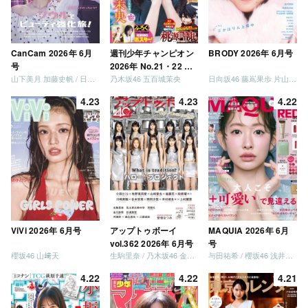
CanCam 2026年 6月
週刊少年チャンピオン
BRODY 2026年 6月号
号
2026年 No.21・22 合
山下美月 加藤史帆 / 日向坂46 大野愛実
乃木坂46 五百城茉央
日向坂46 藤嶌果歩 片山紗希 松尾桜 金村美玖 髙橋未来虹
併号
4.23
4.23
4.22
ViVi 2026年 6月号
アップトゥボーイ
MAQUIA 2026年 6月
vol.362 2026年 6月号
号
櫻坂46 山﨑天
生駒里奈 / 乃木坂46 金川紗耶 森平麗心
与田祐希 / 櫻坂46 浅井恋乃未
4.22
4.22
4.21