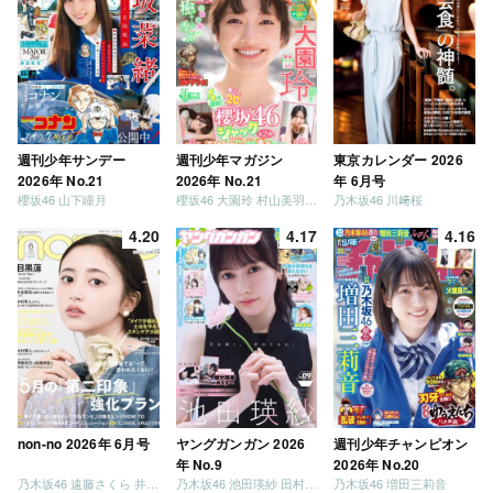
週刊少年サンデー
週刊少年マガジン
東京カレンダー 2026
2026年 No.21
2026年 No.21
年 6月号
櫻坂46 山下瞳月
櫻坂46 大園玲 村山美羽 稲熊ひな
乃木坂46 川﨑桜
4.20
4.17
4.16
non-no 2026年 6月号
ヤングガンガン 2026
週刊少年チャンピオン
年 No.9
2026年 No.20
乃木坂46 遠藤さくら 井上和 / 日向坂46 小坂菜緒
乃木坂46 池田瑛紗 田村真佑
乃木坂46 増田三莉音