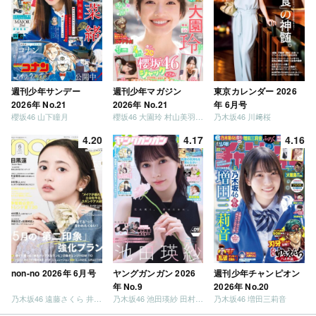
週刊少年サンデー
週刊少年マガジン
東京カレンダー 2026
2026年 No.21
2026年 No.21
年 6月号
櫻坂46 山下瞳月
櫻坂46 大園玲 村山美羽 稲熊ひな
乃木坂46 川﨑桜
4.20
4.17
4.16
non-no 2026年 6月号
ヤングガンガン 2026
週刊少年チャンピオン
年 No.9
2026年 No.20
乃木坂46 遠藤さくら 井上和 / 日向坂46 小坂菜緒
乃木坂46 池田瑛紗 田村真佑
乃木坂46 増田三莉音