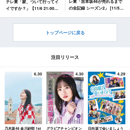
レ東「吉本坂46が売れるまで
テレ東「家、ついて行ってイ
の全記録 シーズン2」 [11/5
イですか？」【11/6 21:00
26:05～]
～】
トップページに戻る
注目リリース
6.30
4.30
4.29
乃木坂46 金川紗耶 1st
グラビアチャンピオン
日向坂で会いましょう