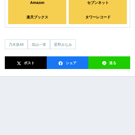
Amazon
セブンネット
楽天ブックス
タワーレコード
乃木坂46
高山一実
星野みなみ
ポスト
シェア
送る