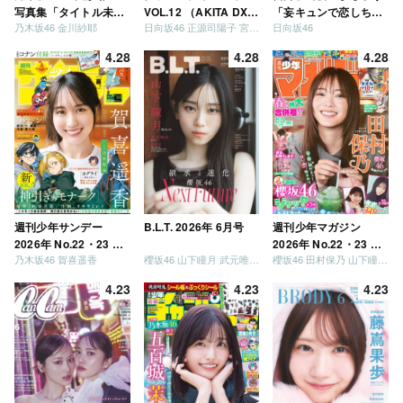
写真集「タイトル未
VOL.12 （AKITA DXシ
「妄キュンで恋しちゃ
乃木坂46 金川紗耶
日向坂46 正源司陽子 宮地すみれ
日向坂46
定」
リーズ）
いましょう」「どっち
が強いか決めましょ
4.28
4.28
4.28
う」「ご褒美でロケし
ましょう」「フレンド
リーになりましょう」
「笑って卒業を祝いま
しょう」 [Blu-ray]
週刊少年サンデー
B.L.T. 2026年 6月号
週刊少年マガジン
2026年 No.22・23 合
2026年 No.22・23 合
乃木坂46 賀喜遥香
櫻坂46 山下瞳月 武元唯衣 / 乃木坂46 海邉朱莉
櫻坂46 田村保乃 山下瞳月 山川宇衣
併号
併号
4.23
4.23
4.23