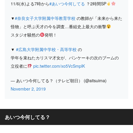
11/6(水)よる7時から
#あいつ今何してる
？2時間SP
▼
#奈良女子大学附属中等教育学校
の教師が「未来から来た
怪物」と呼ぶ天才の今を調査…番組史上最大の衝撃
スタジオ騒然の
発明！
▼
#広島大学附属中学校・高等学校
の
学年を束ねたカリスマ才女が、パンケーキの次のブームの
立役者に
pic.twitter.com/xo5VcSmplK
— あいつ今何してる？（テレビ朝日） (@aitsuima)
November 2, 2019
あいつ今何してる？