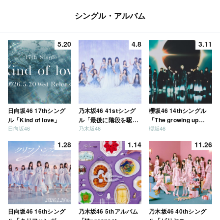
シングル・アルバム
5.20
4.8
3.11
日向坂46 17thシング
乃木坂46 41stシング
櫻坂46 14thシングル
ル「Kind of love」
ル「最後に階段を駆け
「The growing up
日向坂46
乃木坂46
櫻坂46
上がったのはいつ
train」
だ？」
1.28
1.14
11.26
日向坂46 16thシング
乃木坂46 5thアルバム
乃木坂46 40thシング