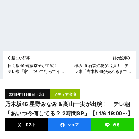
新しい記事
前の記事
日向坂46 齊藤京子が出演！
欅坂46 石森虹花が出演！ テ
テレ東「家、ついて行ってイイ
レ東「吉本坂46が売れるまでの
ですか？」【11/6 21:00～】
全記録 シーズン2」 [11/5
26:05～]
2019年11月6日（水）
メディア出演
乃木坂46 星野みなみ＆高山一実が出演！ テレ朝
「あいつ今何してる？ 2時間SP」【11/6 19:00～】
ポスト
シェア
送る