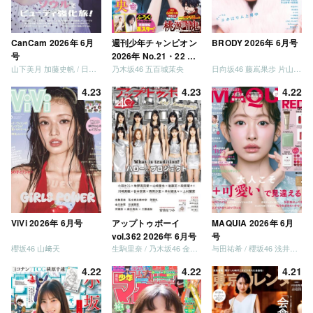
CanCam 2026年 6月
週刊少年チャンピオン
BRODY 2026年 6月号
号
2026年 No.21・22 合
山下美月 加藤史帆 / 日向坂46 大野愛実
乃木坂46 五百城茉央
日向坂46 藤嶌果歩 片山紗希 松尾桜 金村美玖 髙橋未来虹
併号
4.23
4.23
4.22
ViVi 2026年 6月号
アップトゥボーイ
MAQUIA 2026年 6月
vol.362 2026年 6月号
号
櫻坂46 山﨑天
生駒里奈 / 乃木坂46 金川紗耶 森平麗心
与田祐希 / 櫻坂46 浅井恋乃未
4.22
4.22
4.21