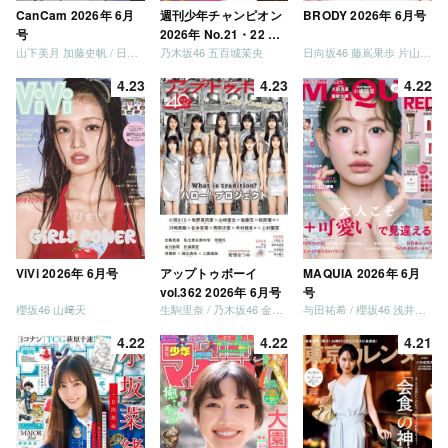
CanCam 2026年 6月
週刊少年チャンピオン
BRODY 2026年 6月号
号
2026年 No.21・22 合
山下美月 加藤史帆 / 日向坂46 大野愛実
乃木坂46 五百城茉央
日向坂46 藤嶌果歩 片山紗希 松尾桜 金村美玖 髙橋未来虹
併号
4.23
4.23
4.22
ViVi 2026年 6月号
アップトゥボーイ
MAQUIA 2026年 6月
vol.362 2026年 6月号
号
櫻坂46 山﨑天
生駒里奈 / 乃木坂46 金川紗耶 森平麗心
与田祐希 / 櫻坂46 浅井恋乃未
4.22
4.22
4.21