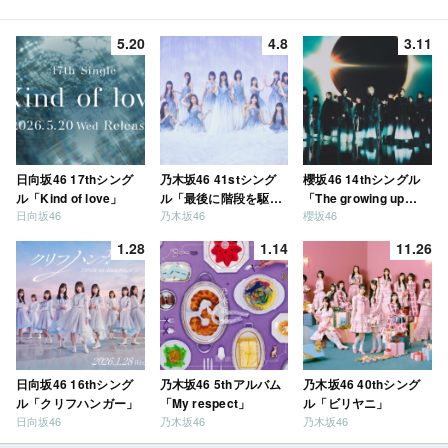
5.20
4.8
3.11
日向坂46 17thシング
乃木坂46 41stシング
櫻坂46 14thシングル
ル「Kind of love」
ル「最後に階段を駆け
「The growing up
日向坂46
乃木坂46
櫻坂46
上がったのはいつ
train」
だ？」
1.28
1.14
11.26
日向坂46 16thシング
乃木坂46 5thアルバム
乃木坂46 40thシング
ル「クリフハンガー」
「My respect」
ル「ビリヤニ」
日向坂46
乃木坂46
乃木坂46