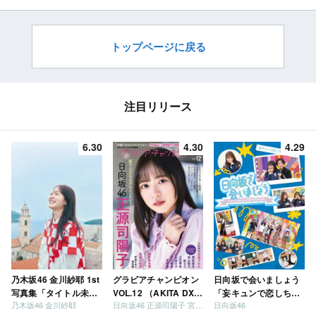
【11/7 21:00～】
トップページに戻る
注目リリース
6.30
4.30
4.29
乃木坂46 金川紗耶 1st
グラビアチャンピオン
日向坂で会いましょう
写真集「タイトル未
VOL.12 （AKITA DXシ
「妄キュンで恋しちゃ
乃木坂46 金川紗耶
日向坂46 正源司陽子 宮地すみれ
日向坂46
定」
リーズ）
いましょう」「どっち