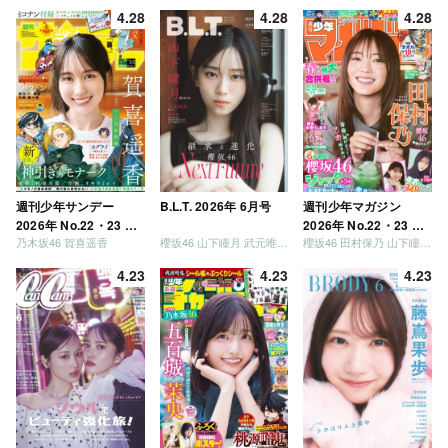
が強いか決めましょ
4.28
4.28
4.28
う」「ご褒美でロケし
ましょう」「フレンド
リーになりましょう」
「笑って卒業を祝いま
しょう」 [Blu-ray]
週刊少年サンデー
B.L.T. 2026年 6月号
週刊少年マガジン
2026年 No.22・23 合
2026年 No.22・23 合
乃木坂46 賀喜遥香
櫻坂46 山下瞳月 武元唯衣 / 乃木坂46 海邉朱莉
櫻坂46 田村保乃 山下瞳月 山川宇衣
併号
併号
4.23
4.23
4.23