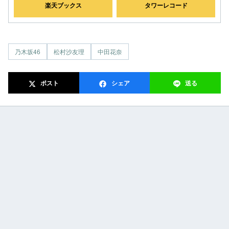
楽天ブックス
タワーレコード
乃木坂46
松村沙友理
中田花奈
ポスト
シェア
送る