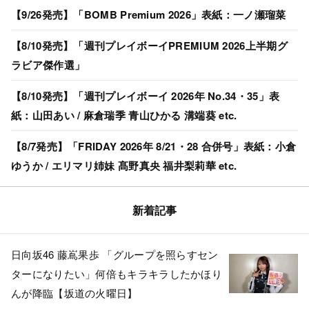
【9/26発売】「BOMB Premium 2026」表紙：一ノ瀬瑠菜
【8/10発売】「週刊プレイボーイPREMIUM 2026上半期グ
ラビア傑作選」
【8/10発売】「週刊プレイボーイ 2026年 No.34・35」表
紙：山田あい / 麻倉瑞季 青山ひかる 溝端葵 etc.
【8/7発売】「FRIDAY 2026年 8/21・28 合併号」表紙：小倉
ゆうか / エリマリ姉妹 髙野真央 福井梨莉華 etc.
新着記事
日向坂46 藤嶌果歩 「グループを照らすセン
ターになりたい」何倍もキラキラしたかほり
んが降臨【坂道の火曜日】