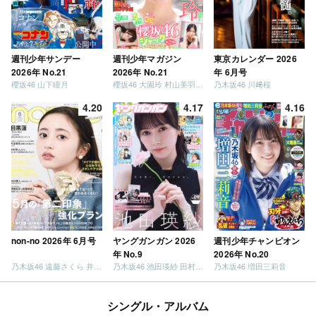
週刊少年サンデー
週刊少年マガジン
東京カレンダー 2026
2026年 No.21
2026年 No.21
年 6月号
櫻坂46 山下瞳月
櫻坂46 大園玲 村山美羽 稲熊ひな
乃木坂46 川﨑桜
4.20
4.17
4.16
non-no 2026年 6月号
ヤングガンガン 2026
週刊少年チャンピオン
年 No.9
2026年 No.20
乃木坂46 遠藤さくら 井上和 / 日向坂46 小坂菜緒
乃木坂46 池田瑛紗 田村真佑
乃木坂46 増田三莉音
シングル・アルバム