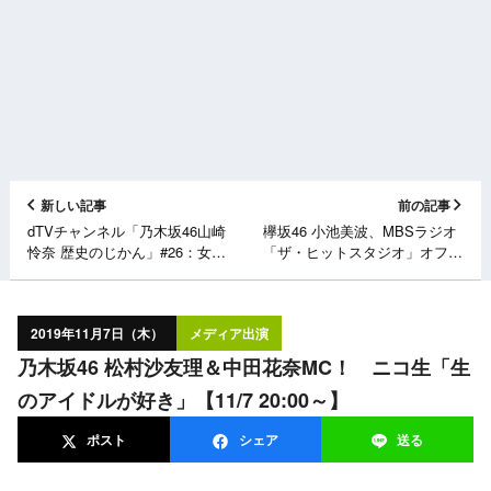
新しい記事
前の記事
dTVチャンネル「乃木坂46山崎
欅坂46 小池美波、MBSラジオ
怜奈 歴史のじかん」#26：女3
「ザ・ヒットスタジオ」オフ
人で花魁の世界を語る 【11/7
ショット【11/5放送分】
21:00～】
2019年11月7日（木）
メディア出演
乃木坂46 松村沙友理＆中田花奈MC！ ニコ生「生
のアイドルが好き」【11/7 20:00～】
ポスト
シェア
送る