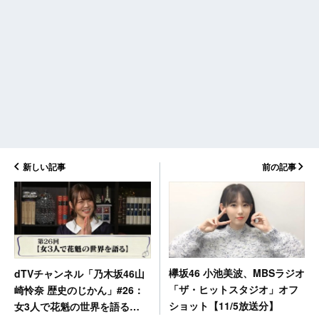
新しい記事
前の記事
欅坂46 小池美波、MBSラジオ
dTVチャンネル「乃木坂46山
「ザ・ヒットスタジオ」オフ
崎怜奈 歴史のじかん」#26：
ショット【11/5放送分】
女3人で花魁の世界を語る