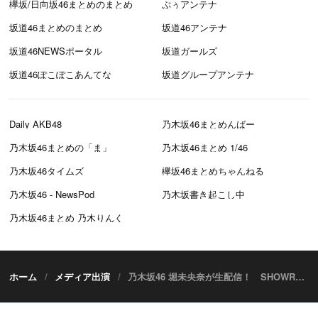
欅坂/日向坂46まとめのまとめ
ぷぅアンテナ
坂道46まとめのまとめ
坂道46アンテナ
坂道46NEWSポータル
坂道ガールズ
坂道46ぽこぽこあんてな
坂道グループアンテナ
Daily AKB48
乃木坂46まとめんばー
乃木坂46まとめの「ま」
乃木坂46まとめ 1/46
乃木坂46タイムズ
欅坂46まとめちゃんねる
乃木坂46 - NewsPod
乃木坂書き起こし中
乃木坂46まとめ 乃木りんく
ホーム
メディア出演
乃木坂46 堀未央奈が生配信！ SHOWROOM「のぎおび⊿」【11/12 17:30頃～】