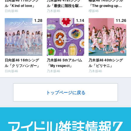
ル「Kind of love」
ル「最後に階段を駆け
「The growing up
日向坂46
乃木坂46
櫻坂46
上がったのはいつ
train」
だ？」
1.28
1.14
11.26
日向坂46 16thシング
乃木坂46 5thアルバム
乃木坂46 40thシング
ル「クリフハンガー」
「My respect」
ル「ビリヤニ」
日向坂46
乃木坂46
乃木坂46
トップページに戻る