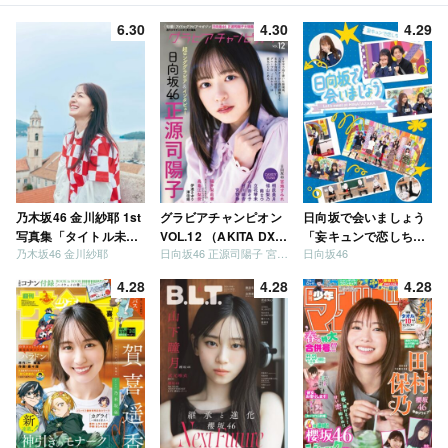
6.30
4.30
4.29
乃木坂46 金川紗耶 1st
グラビアチャンピオン
日向坂で会いましょう
写真集「タイトル未
VOL.12 （AKITA DXシ
「妄キュンで恋しちゃ
乃木坂46 金川紗耶
日向坂46 正源司陽子 宮地すみれ
日向坂46
定」
リーズ）
いましょう」「どっち
が強いか決めましょ
4.28
4.28
4.28
う」「ご褒美でロケし
ましょう」「フレンド
リーになりましょう」
「笑って卒業を祝いま
しょう」 [Blu-ray]