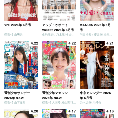
ViVi 2026年 6月号
アップトゥボーイ
MAQUIA 2026年 6月
vol.362 2026年 6月号
号
櫻坂46 山﨑天
生駒里奈 / 乃木坂46 金川紗耶 森平麗心
与田祐希 / 櫻坂46 浅井恋乃未
4.22
4.22
4.21
週刊少年サンデー
週刊少年マガジン
東京カレンダー 2026
2026年 No.21
2026年 No.21
年 6月号
櫻坂46 山下瞳月
櫻坂46 大園玲 村山美羽 稲熊ひな
乃木坂46 川﨑桜
4.20
4.17
4.16