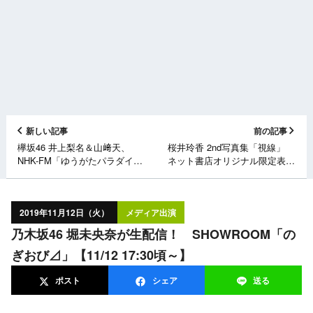
新しい記事
前の記事
欅坂46 井上梨名＆山﨑天、
桜井玲香 2nd写真集「視線」
NHK-FM「ゆうがたパラダイ
ネット書店オリジナル限定表紙
ス」オフショット【11/11放送
3タイプ公開！
分】
2019年11月12日（火）
メディア出演
乃木坂46 堀未央奈が生配信！ SHOWROOM「の
ぎおび⊿」【11/12 17:30頃～】
ポスト
シェア
送る