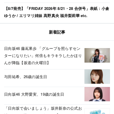
【8/7発売】「FRIDAY 2026年 8/21・28 合併号」表紙：小倉
ゆうか / エリマリ姉妹 髙野真央 福井梨莉華 etc.
新着記事
日向坂46 藤嶌果歩 「グループを照らすセン
ターになりたい」何倍もキラキラしたかほり
んが降臨【坂道の火曜日】
与田祐希、26歳の誕生日
日向坂46 大野愛実、19歳の誕生日
「日向坂で会いましょう」坂井新奈の公式お