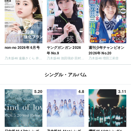
non-no 2026年 6月号
ヤングガンガン 2026
週刊少年チャンピオン
年 No.9
2026年 No.20
乃木坂46 遠藤さくら 井上和 / 日向坂46 小坂菜緒
乃木坂46 池田瑛紗 田村真佑
乃木坂46 増田三莉音
シングル・アルバム
5.20
4.8
3.11
日向坂46 17thシング
乃木坂46 41stシング
櫻坂46 14thシングル