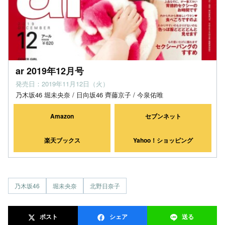
ar 2019年12月号
発売日：2019年11月12日（火）
乃木坂46 堀未央奈 / 日向坂46 齊藤京子 / 今泉佑唯
Amazon
セブンネット
楽天ブックス
Yahoo！ショッピング
乃木坂46
堀未央奈
北野日奈子
ポスト
シェア
送る