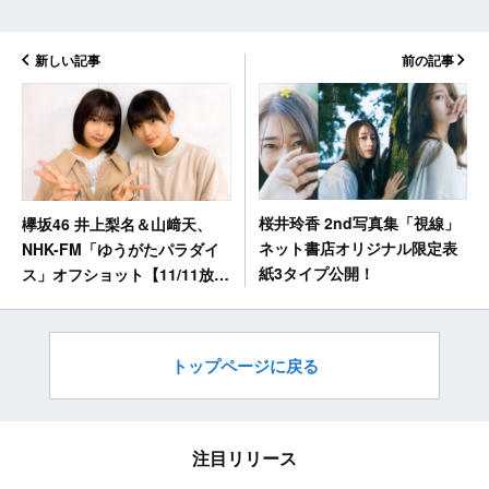
新しい記事
前の記事
桜井玲香 2nd写真集「視線」
欅坂46 井上梨名＆山﨑天、
ネット書店オリジナル限定表
NHK-FM「ゆうがたパラダイ
紙3タイプ公開！
ス」オフショット【11/11放送
分】
トップページに戻る
注目リリース