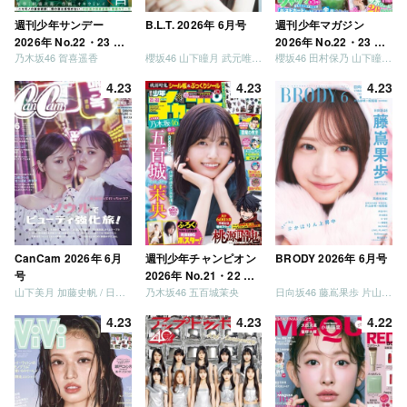
週刊少年サンデー
B.L.T. 2026年 6月号
週刊少年マガジン
2026年 No.22・23 合
2026年 No.22・23 合
乃木坂46 賀喜遥香
櫻坂46 山下瞳月 武元唯衣 / 乃木坂46 海邉朱莉
櫻坂46 田村保乃 山下瞳月 山川宇衣
併号
併号
4.23
4.23
4.23
CanCam 2026年 6月
週刊少年チャンピオン
BRODY 2026年 6月号
号
2026年 No.21・22 合
山下美月 加藤史帆 / 日向坂46 大野愛実
乃木坂46 五百城茉央
日向坂46 藤嶌果歩 片山紗希 松尾桜 金村美玖 髙橋未来虹
併号
4.23
4.23
4.22