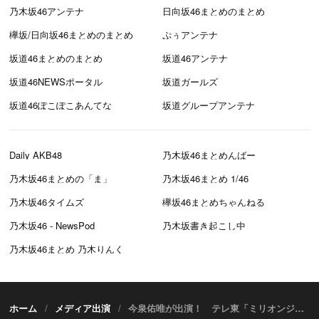
乃木坂46アンテナ
日向坂46まとめのまとめ
欅坂/日向坂46まとめのまとめ
ぷぅアンテナ
坂道46まとめのまとめ
坂道46アンテナ
坂道46NEWSポータル
坂道ガールズ
坂道46ぽこぽこあんてな
坂道グループアンテナ
Daily AKB48
乃木坂46まとめんばー
乃木坂46まとめの「ま」
乃木坂46まとめ 1/46
乃木坂46タイムズ
欅坂46まとめちゃんねる
乃木坂46 - NewsPod
乃木坂書き起こし中
乃木坂46まとめ 乃木りんく
ホーム
メディア出演
今泉佑唯が出演！ テレ東「ミリオンジョー」第6話【11/13 25:35～】