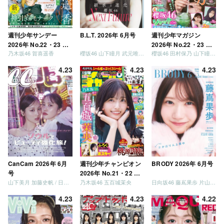
週刊少年サンデー
B.L.T. 2026年 6月号
週刊少年マガジン
2026年 No.22・23 合
2026年 No.22・23 合
乃木坂46 賀喜遥香
櫻坂46 山下瞳月 武元唯衣 / 乃木坂46 海邉朱莉
櫻坂46 田村保乃 山下瞳月 山川宇衣
併号
併号
4.23
4.23
4.23
CanCam 2026年 6月
週刊少年チャンピオン
BRODY 2026年 6月号
号
2026年 No.21・22 合
山下美月 加藤史帆 / 日向坂46 大野愛実
乃木坂46 五百城茉央
日向坂46 藤嶌果歩 片山紗希 松尾桜 金村美玖 髙橋未来虹
併号
4.23
4.23
4.22