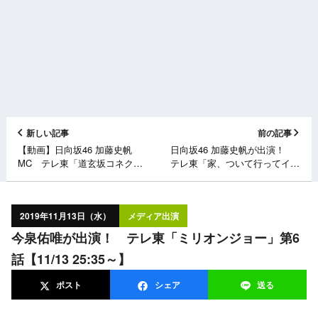
新しい記事
前の記事
【動画】日向坂46 加藤史帆
日向坂46 加藤史帆が出演！
MC テレ東「道玄坂コネク
テレ東「家、ついて行ってイイ
ション」#6【11/12放送分】
ですか？ 2時間SP」【11/13
21:00～】
2019年11月13日（水）
メディア出演
今泉佑唯が出演！ テレ東「ミリオンジョー」第6
話【11/13 25:35～】
ポスト
シェア
送る