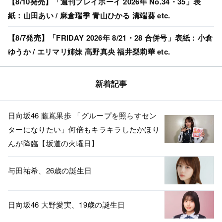
【8/10発売】「週刊プレイボーイ 2026年 No.34・35」表
紙：山田あい / 麻倉瑞季 青山ひかる 溝端葵 etc.
【8/7発売】「FRIDAY 2026年 8/21・28 合併号」表紙：小倉
ゆうか / エリマリ姉妹 髙野真央 福井梨莉華 etc.
新着記事
日向坂46 藤嶌果歩 「グループを照らすセン
ターになりたい」何倍もキラキラしたかほり
んが降臨【坂道の火曜日】
与田祐希、26歳の誕生日
日向坂46 大野愛実、19歳の誕生日