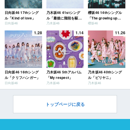
日向坂46 17thシング
乃木坂46 41stシング
櫻坂46 14thシングル
ル「Kind of love」
ル「最後に階段を駆け
「The growing up
日向坂46
乃木坂46
櫻坂46
上がったのはいつ
train」
だ？」
1.28
1.14
11.26
日向坂46 16thシング
乃木坂46 5thアルバム
乃木坂46 40thシング
ル「クリフハンガー」
「My respect」
ル「ビリヤニ」
日向坂46
乃木坂46
乃木坂46
トップページに戻る