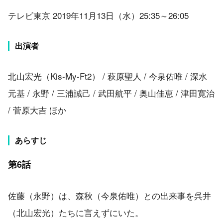
テレビ東京 2019年11月13日（水）25:35～26:05
出演者
北山宏光（Kis-My-Ft2） / 萩原聖人 / 今泉佑唯 / 深水
元基 / 永野 / 三浦誠己 / 武田航平 / 奥山佳恵 / 津田寛治
/ 菅原大吉 ほか
あらすじ
第6話
佐藤（永野）は、森秋（今泉佑唯）との出来事を呉井
（北山宏光）たちに言えずにいた。