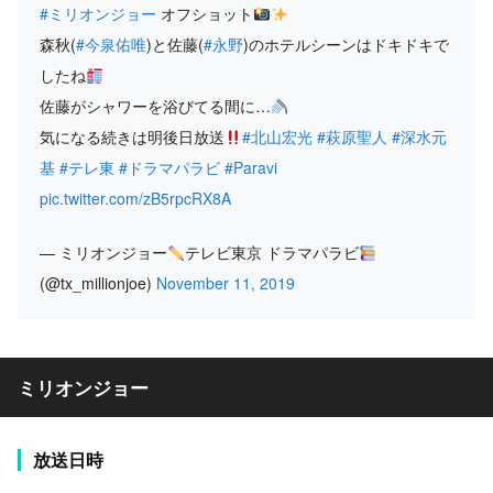
#ミリオンジョー
オフショット
森秋(
#今泉佑唯
)と佐藤(
#永野
)のホテルシーンはドキドキで
したね
佐藤がシャワーを浴びてる間に…
気になる続きは明後日放送
#北山宏光
#萩原聖人
#深水元
基
#テレ東
#ドラマパラビ
#Paravi
pic.twitter.com/zB5rpcRX8A
— ミリオンジョー
テレビ東京 ドラマパラビ
(@tx_millionjoe)
November 11, 2019
ミリオンジョー
放送日時