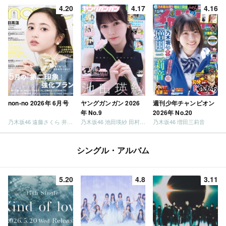
4.20
4.17
4.16
non-no 2026年 6月号
ヤングガンガン 2026
週刊少年チャンピオン
年 No.9
2026年 No.20
乃木坂46 遠藤さくら 井上和 / 日向坂46 小坂菜緒
乃木坂46 池田瑛紗 田村真佑
乃木坂46 増田三莉音
シングル・アルバム
5.20
4.8
3.11