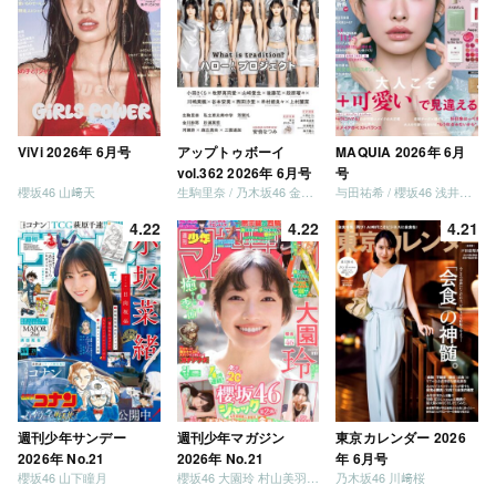
ViVi 2026年 6月号
アップトゥボーイ
MAQUIA 2026年 6月
vol.362 2026年 6月号
号
櫻坂46 山﨑天
生駒里奈 / 乃木坂46 金川紗耶 森平麗心
与田祐希 / 櫻坂46 浅井恋乃未
4.22
4.22
4.21
週刊少年サンデー
週刊少年マガジン
東京カレンダー 2026
2026年 No.21
2026年 No.21
年 6月号
櫻坂46 山下瞳月
櫻坂46 大園玲 村山美羽 稲熊ひな
乃木坂46 川﨑桜