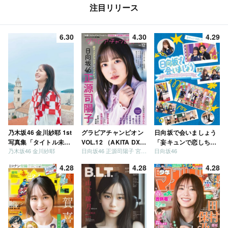
注目リリース
6.30
4.30
4.29
乃木坂46 金川紗耶 1st
グラビアチャンピオン
日向坂で会いましょう
写真集「タイトル未
VOL.12 （AKITA DXシ
「妄キュンで恋しちゃ
乃木坂46 金川紗耶
日向坂46 正源司陽子 宮地すみれ
日向坂46
定」
リーズ）
いましょう」「どっち
が強いか決めましょ
4.28
4.28
4.28
う」「ご褒美でロケし
ましょう」「フレンド
リーになりましょう」
「笑って卒業を祝いま
しょう」 [Blu-ray]