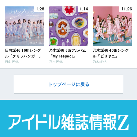
だ？」
1.28
1.14
11.26
日向坂46 16thシング
乃木坂46 5thアルバム
乃木坂46 40thシング
ル「クリフハンガー」
「My respect」
ル「ビリヤニ」
日向坂46
乃木坂46
乃木坂46
トップページに戻る