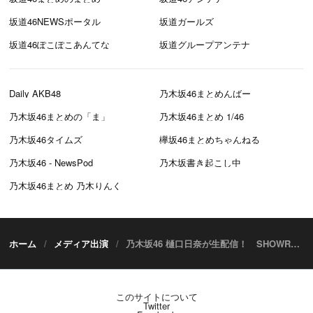
坂道46NEWSポータル
坂道ガールズ
坂道46ぽこぽこあんてな
坂道グループアンテナ
Daily AKB48
乃木坂46まとめんばー
乃木坂46まとめの「ま」
乃木坂46まとめ 1/46
乃木坂46タイムズ
欅坂46まとめちゃんねる
乃木坂46 - NewsPod
乃木坂書き起こし中
乃木坂46まとめ 乃木りんく
ホーム
メディア出演
乃木坂46 樋口日奈が生配信！ SHOWROOM「のぎおび⊿」【11/14 19:15頃～】
このサイトについて
Twitter