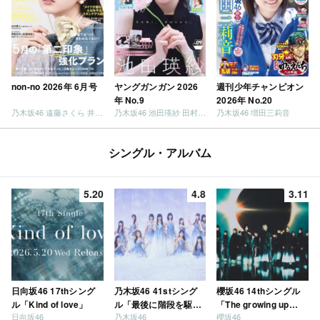
non-no 2026年 6月号
ヤングガンガン 2026
週刊少年チャンピオン
年 No.9
2026年 No.20
乃木坂46 遠藤さくら 井上和 / 日向坂46 小坂菜緒
乃木坂46 池田瑛紗 田村真佑
乃木坂46 増田三莉音
シングル・アルバム
5.20
4.8
3.11
日向坂46 17thシング
乃木坂46 41stシング
櫻坂46 14thシングル
ル「Kind of love」
ル「最後に階段を駆け
「The growing up
日向坂46
乃木坂46
櫻坂46
上がったのはいつ
train」