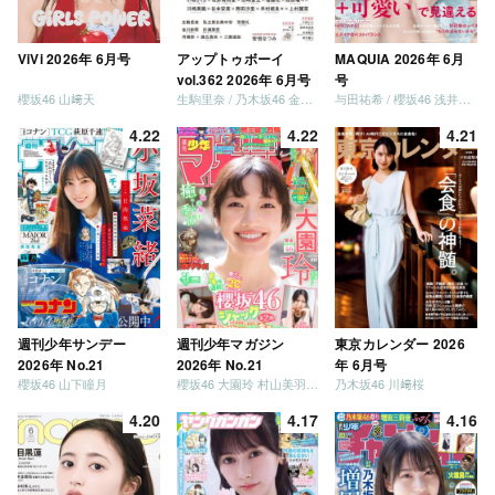
ViVi 2026年 6月号
アップトゥボーイ
MAQUIA 2026年 6月
vol.362 2026年 6月号
号
櫻坂46 山﨑天
生駒里奈 / 乃木坂46 金川紗耶 森平麗心
与田祐希 / 櫻坂46 浅井恋乃未
4.22
4.22
4.21
週刊少年サンデー
週刊少年マガジン
東京カレンダー 2026
2026年 No.21
2026年 No.21
年 6月号
櫻坂46 山下瞳月
櫻坂46 大園玲 村山美羽 稲熊ひな
乃木坂46 川﨑桜
4.20
4.17
4.16