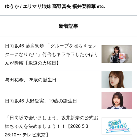
ゆうか / エリマリ姉妹 髙野真央 福井梨莉華 etc.
新着記事
日向坂46 藤嶌果歩 「グループを照らすセン
ターになりたい」何倍もキラキラしたかほり
んが降臨【坂道の火曜日】
与田祐希、26歳の誕生日
日向坂46 大野愛実、19歳の誕生日
「日向坂で会いましょう」坂井新奈の公式お
姉ちゃんを決めましょう！！【2026.5.3
26:10〜 テレビ東京】