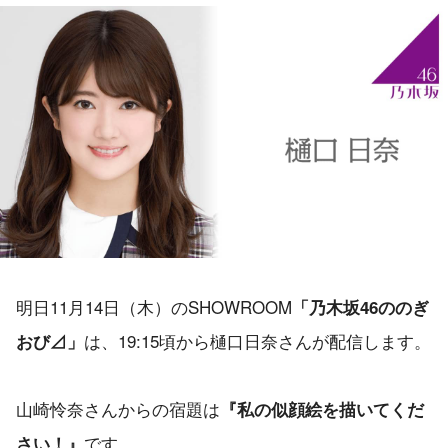
明日11月14日（木）のSHOWROOM
「乃木坂46ののぎ
は、19:15頃から樋口日奈さんが配信します。
おび⊿」
山崎怜奈さんからの宿題は
『私の似顔絵を描いてくだ
です。
さい！』