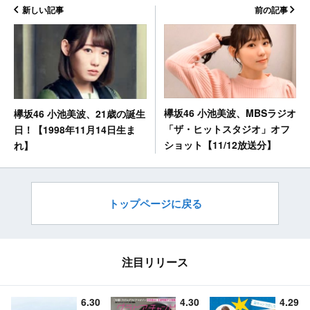
新しい記事
前の記事
欅坂46 小池美波、MBSラジオ
欅坂46 小池美波、21歳の誕生
「ザ・ヒットスタジオ」オフ
日！【1998年11月14日生ま
ショット【11/12放送分】
れ】
トップページに戻る
注目リリース
6.30
4.30
4.29