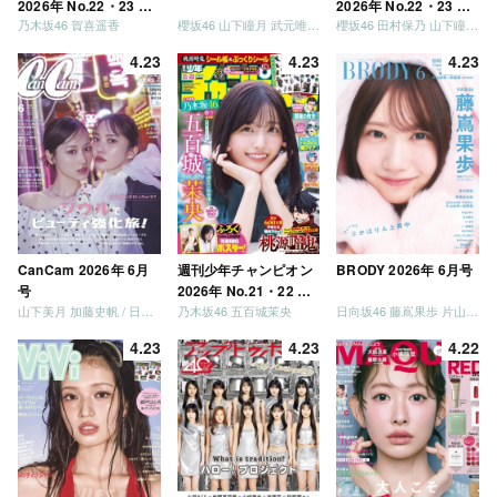
2026年 No.22・23 合
2026年 No.22・23 合
乃木坂46 賀喜遥香
櫻坂46 山下瞳月 武元唯衣 / 乃木坂46 海邉朱莉
櫻坂46 田村保乃 山下瞳月 山川宇衣
併号
併号
4.23
4.23
4.23
CanCam 2026年 6月
週刊少年チャンピオン
BRODY 2026年 6月号
号
2026年 No.21・22 合
山下美月 加藤史帆 / 日向坂46 大野愛実
乃木坂46 五百城茉央
日向坂46 藤嶌果歩 片山紗希 松尾桜 金村美玖 髙橋未来虹
併号
4.23
4.23
4.22