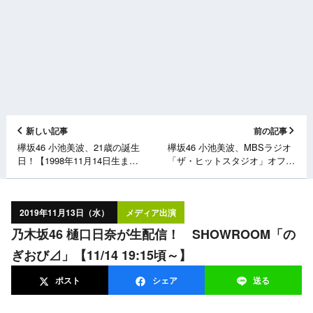
新しい記事
前の記事
欅坂46 小池美波、21歳の誕生
欅坂46 小池美波、MBSラジオ
日！【1998年11月14日生ま
「ザ・ヒットスタジオ」オフ
れ】
ショット【11/12放送分】
2019年11月13日（水）
メディア出演
乃木坂46 樋口日奈が生配信！ SHOWROOM「の
ぎおび⊿」【11/14 19:15頃～】
ポスト
シェア
送る