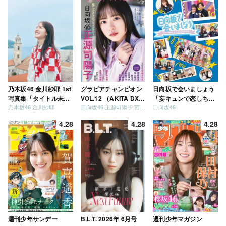
乃木坂46 金川紗耶 1st
グラビアチャンピオン
日向坂で会いましょう
写真集「タイトル未
VOL.12 （AKITA DXシ
「妄キュンで恋しちゃ
乃木坂46 金川紗耶
日向坂46 正源司陽子 宮地すみれ
日向坂46
定」
リーズ）
いましょう」「どっち
が強いか決めましょ
4.28
4.28
4.28
う」「ご褒美でロケし
ましょう」「フレンド
リーになりましょう」
「笑って卒業を祝いま
しょう」 [Blu-ray]
週刊少年サンデー
B.L.T. 2026年 6月号
週刊少年マガジン