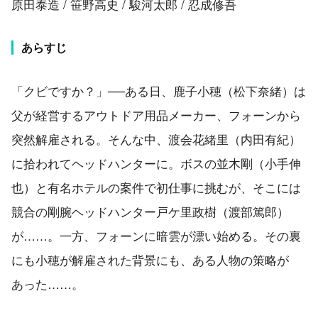
原田泰造 / 笹野高史 / 駿河太郎 / 忍成修吾
あらすじ
「クビですか？」──ある日、鹿子小穂（松下奈緒）は
父が経営するアウトドア用品メーカー、フォーンから
突然解雇される。そんな中、渡会花緒里（内田有紀）
に拾われてヘッドハンターに。ボスの並木剛（小手伸
也）と有名ホテルの案件で初仕事に挑むが、そこには
競合の剛腕ヘッドハンター戸ケ里政樹（渡部篤郎）
が……。一方、フォーンに暗雲が漂い始める。その裏
にも小穂が解雇された背景にも、ある人物の策略が
あった……。