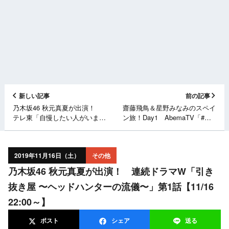
新しい記事
前の記事
乃木坂46 秋元真夏が出演！
齋藤飛鳥＆星野みなみのスペイ
テレ東「自慢したい人がいます
ン旅！Day1 AbemaTV「#乃
～拝啓 ひねくれ3様～」
木坂世界旅 今野さんほっとい
【11/16 22:30～】
てよ！」【11/16 21:00～】
2019年11月16日（土）
その他
乃木坂46 秋元真夏が出演！ 連続ドラマW「引き
抜き屋 〜ヘッドハンターの流儀〜」第1話【11/16
22:00～】
ポスト
シェア
送る