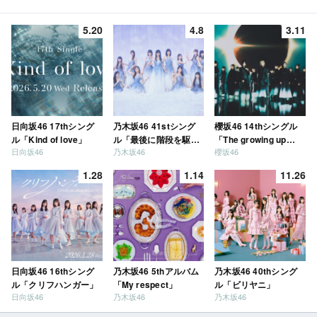
5.20
4.8
3.11
日向坂46 17thシング
乃木坂46 41stシング
櫻坂46 14thシングル
ル「Kind of love」
ル「最後に階段を駆け
「The growing up
日向坂46
乃木坂46
櫻坂46
上がったのはいつ
train」
だ？」
1.28
1.14
11.26
日向坂46 16thシング
乃木坂46 5thアルバム
乃木坂46 40thシング
ル「クリフハンガー」
「My respect」
ル「ビリヤニ」
日向坂46
乃木坂46
乃木坂46