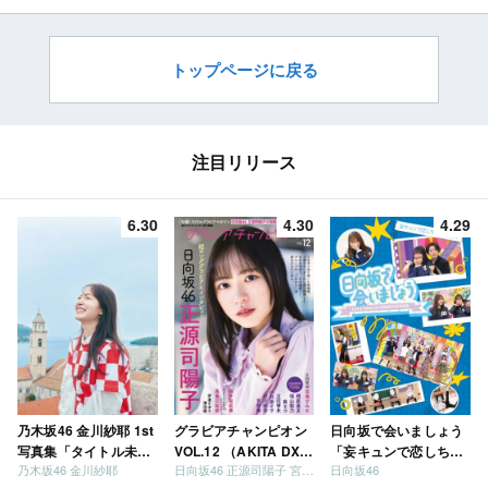
いてよ！」【11/16 21:00～】
【11/16 22:30～】
トップページに戻る
注目リリース
6.30
4.30
4.29
乃木坂46 金川紗耶 1st
グラビアチャンピオン
日向坂で会いましょう
写真集「タイトル未
VOL.12 （AKITA DXシ
「妄キュンで恋しちゃ
乃木坂46 金川紗耶
日向坂46 正源司陽子 宮地すみれ
日向坂46
定」
リーズ）
いましょう」「どっち