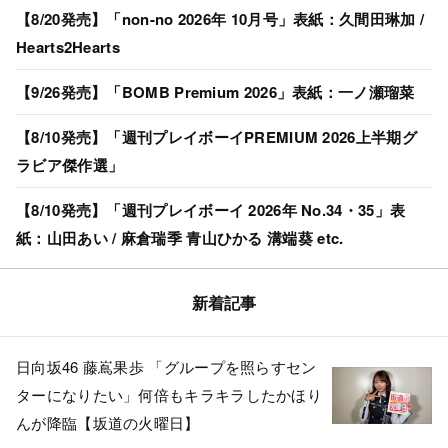
【8/20発売】「non-no 2026年 10月号」表紙：久間田琳加 /
Hearts2Hearts
【9/26発売】「BOMB Premium 2026」表紙：一ノ瀬瑠菜
【8/10発売】「週刊プレイボーイPREMIUM 2026上半期グ
ラビア傑作選」
【8/10発売】「週刊プレイボーイ 2026年 No.34・35」表
紙：山田あい / 麻倉瑞季 青山ひかる 溝端葵 etc.
新着記事
日向坂46 藤嶌果歩 「グループを照らすセン
ターになりたい」何倍もキラキラしたかほり
んが降臨【坂道の火曜日】