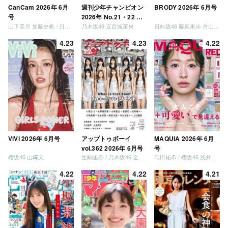
CanCam 2026年 6月
週刊少年チャンピオン
BRODY 2026年 6月号
号
2026年 No.21・22 合
山下美月 加藤史帆 / 日向坂46 大野愛実
乃木坂46 五百城茉央
日向坂46 藤嶌果歩 片山紗希 松尾桜 金村美玖 髙橋未来虹
併号
4.23
4.23
4.22
ViVi 2026年 6月号
アップトゥボーイ
MAQUIA 2026年 6月
vol.362 2026年 6月号
号
櫻坂46 山﨑天
生駒里奈 / 乃木坂46 金川紗耶 森平麗心
与田祐希 / 櫻坂46 浅井恋乃未
4.22
4.22
4.21