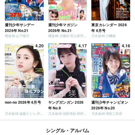
週刊少年サンデー
週刊少年マガジン
東京カレンダー 2026
2026年 No.21
2026年 No.21
年 6月号
櫻坂46 山下瞳月
櫻坂46 大園玲 村山美羽 稲熊ひな
乃木坂46 川﨑桜
4.20
4.17
4.16
non-no 2026年 6月号
ヤングガンガン 2026
週刊少年チャンピオン
年 No.9
2026年 No.20
乃木坂46 遠藤さくら 井上和 / 日向坂46 小坂菜緒
乃木坂46 池田瑛紗 田村真佑
乃木坂46 増田三莉音
シングル・アルバム