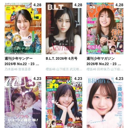
が強いか決めましょ
4.28
4.28
4.28
う」「ご褒美でロケし
ましょう」「フレンド
リーになりましょう」
「笑って卒業を祝いま
しょう」 [Blu-ray]
週刊少年サンデー
B.L.T. 2026年 6月号
週刊少年マガジン
2026年 No.22・23 合
2026年 No.22・23 合
乃木坂46 賀喜遥香
櫻坂46 山下瞳月 武元唯衣 / 乃木坂46 海邉朱莉
櫻坂46 田村保乃 山下瞳月 山川宇衣
併号
併号
4.23
4.23
4.23