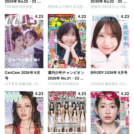
2026年 No.22・23 合
2026年 No.22・23 合
乃木坂46 賀喜遥香
櫻坂46 山下瞳月 武元唯衣 / 乃木坂46 海邉朱莉
櫻坂46 田村保乃 山下瞳月 山川宇衣
併号
併号
4.23
4.23
4.23
CanCam 2026年 6月
週刊少年チャンピオン
BRODY 2026年 6月号
号
2026年 No.21・22 合
山下美月 加藤史帆 / 日向坂46 大野愛実
乃木坂46 五百城茉央
日向坂46 藤嶌果歩 片山紗希 松尾桜 金村美玖 髙橋未来虹
併号
4.23
4.23
4.22