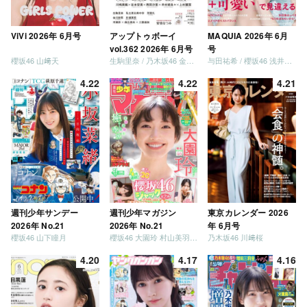
ViVi 2026年 6月号
アップトゥボーイ
MAQUIA 2026年 6月
vol.362 2026年 6月号
号
櫻坂46 山﨑天
生駒里奈 / 乃木坂46 金川紗耶 森平麗心
与田祐希 / 櫻坂46 浅井恋乃未
4.22
4.22
4.21
週刊少年サンデー
週刊少年マガジン
東京カレンダー 2026
2026年 No.21
2026年 No.21
年 6月号
櫻坂46 山下瞳月
櫻坂46 大園玲 村山美羽 稲熊ひな
乃木坂46 川﨑桜
4.20
4.17
4.16