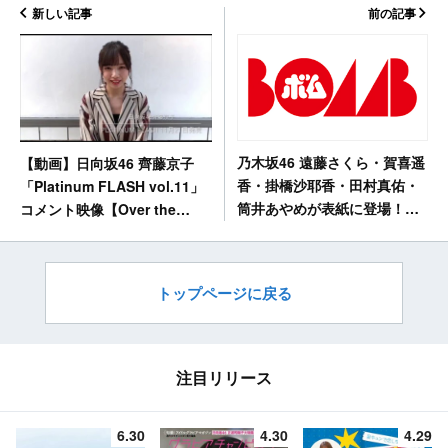
新しい記事
前の記事
乃木坂46 遠藤さくら・賀喜遥
【動画】日向坂46 齊藤京子
香・掛橋沙耶香・田村真佑・
「Platinum FLASH vol.11」
筒井あやめが表紙に登場！
コメント映像【Over the
「BOMB 2020年1月号」12/9
top】
発売！
トップページに戻る
注目リリース
6.30
4.30
4.29