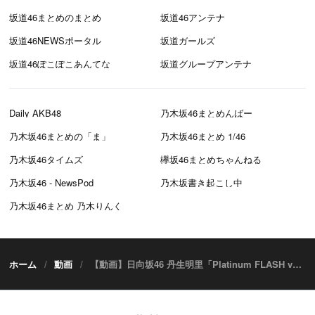
坂道46まとめのまとめ
坂道46アンテナ
坂道46NEWSポータル
坂道ガールズ
坂道46ぽこぽこあんてな
坂道グループアンテナ
Daily AKB48
乃木坂46まとめんばー
乃木坂46まとめの「ま」
乃木坂46まとめ 1/46
乃木坂46タイムズ
欅坂46まとめちゃんねる
乃木坂46 - NewsPod
乃木坂書き起こし中
乃木坂46まとめ 乃木りんく
ホーム
動画
【動画】日向坂46 丹生明里「Platinum FLASH vol.11」コメント映像【秋の訪れと ヒ・ミ・ツの隠れ家】