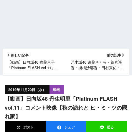
新しい記事
前の記事
【動画】日向坂46 齊藤京子
乃木坂46 遠藤さくら・賀喜遥
「Platinum FLASH vol.11」コ
香・掛橋沙耶香・田村真佑・筒
メント映像【Over the top】
井あやめが表紙に登場！
「BOMB 2020年1月号」12/9発
売！
2019年11月20日（水）
動画
【動画】日向坂46 丹生明里「Platinum FLASH
vol.11」コメント映像【秋の訪れと ヒ・ミ・ツの隠
れ家】
ポスト
シェア
送る