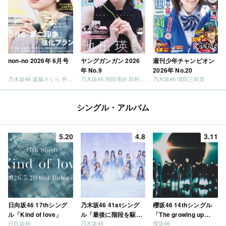
non-no 2026年 6月号
ヤングガンガン 2026
週刊少年チャンピオン
年 No.9
2026年 No.20
乃木坂46 遠藤さくら 井上和 / 日向坂46 小坂菜緒
乃木坂46 池田瑛紗 田村真佑
乃木坂46 増田三莉音
シングル・アルバム
5.20
4.8
3.11
日向坂46 17thシング
乃木坂46 41stシング
櫻坂46 14thシングル
ル「Kind of love」
ル「最後に階段を駆け
「The growing up
日向坂46
乃木坂46
櫻坂46
上がったのはいつ
train」