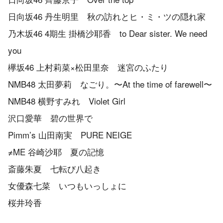
日向坂46 丹生明里 秋の訪れとヒ・ミ・ツの隠れ家
乃木坂46 4期生 掛橋沙耶香 to Dear sister. We need
you
欅坂46 上村莉菜×松田里奈 迷宮のふたり
NMB48 太田夢莉 なごり。〜At the time of farewell〜
NMB48 横野すみれ Violet Girl
沢口愛華 碧の世界で
Pimm’s 山田南実 PURE NEIGE
≠ME 谷崎沙耶 夏の記憶
斎藤朱夏 七転び八起き
女優森七菜 いつもいっしょに
桜井玲香