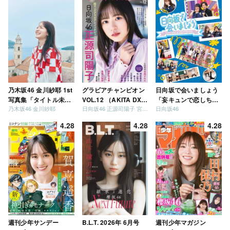
乃木坂46 金川紗耶 1st
グラビアチャンピオン
日向坂で会いましょう
写真集「タイトル未
VOL.12 （AKITA DXシ
「妄キュンで恋しちゃ
乃木坂46 金川紗耶
日向坂46 正源司陽子 宮地すみれ
日向坂46
定」
リーズ）
いましょう」「どっち
が強いか決めましょ
4.28
4.28
4.28
う」「ご褒美でロケし
ましょう」「フレンド
リーになりましょう」
「笑って卒業を祝いま
しょう」 [Blu-ray]
週刊少年サンデー
B.L.T. 2026年 6月号
週刊少年マガジン