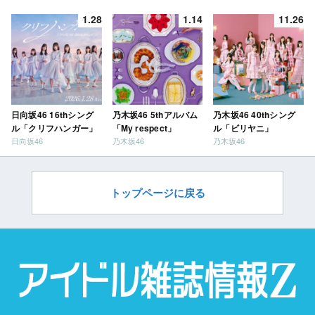
だ？」
1.28
1.14
11.26
日向坂46 16thシング
乃木坂46 5thアルバム
乃木坂46 40thシング
ル「クリフハンガー」
「My respect」
ル「ビリヤニ」
日向坂46
乃木坂46
乃木坂46
トップページに戻る